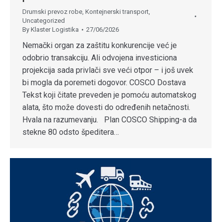
Drumski prevoz robe
,
Kontejnerski transport
,
Uncategorized
By
Klaster Logistika
27/06/2026
Nemački organ za zaštitu konkurencije već je
odobrio transakciju. Ali odvojena investiciona
projekcija sada privlači sve veći otpor – i još uvek
bi mogla da poremeti dogovor. COSCO Dostava
Tekst koji čitate preveden je pomoću automatskog
alata, što može dovesti do određenih netačnosti.
Hvala na razumevanju. Plan COSCO Shipping-a da
stekne 80 odsto špeditera…