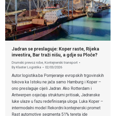
Jadran se preslaguje: Koper raste, Rijeka
investira, Bar traži nišu, a gdje su Ploče?
Drumski prevoz robe
,
Kontejnerski transport
By
Klaster Logistika
02/03/2026
Autor:logistika.ba Pomjeranje evropskih trgovinskih
tokova ka Istoku ne jača samo Hamburg i Koper –
ono preslaguje cijeli Jadran. Ako Rotterdam i
Antwerpen osjećaju strukturni pritisak, Jadranske
luke ulaze u fazu redefinisanja uloga. Luka Koper –
intermodalni model Rekordni kontejnerski promet
Rast automotive segmenta 51% tereta ide