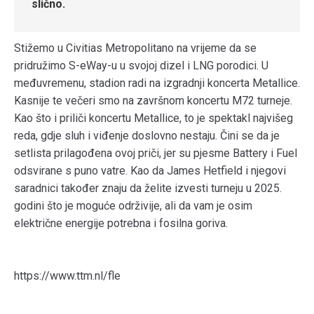
slično.
Stižemo u Civitias Metropolitano na vrijeme da se
pridružimo S-eWay-u u svojoj dizel i LNG porodici. U
međuvremenu, stadion radi na izgradnji koncerta Metallice.
Kasnije te večeri smo na završnom koncertu M72 turneje.
Kao što i priliči koncertu Metallice, to je spektakl najvišeg
reda, gdje sluh i viđenje doslovno nestaju. Čini se da je
setlista prilagođena ovoj priči, jer su pjesme Battery i Fuel
odsvirane s puno vatre. Kao da James Hetfield i njegovi
saradnici također znaju da želite izvesti turneju u 2025.
godini što je moguće održivije, ali da vam je osim
električne energije potrebna i fosilna goriva.
https://www.ttm.nl/fle