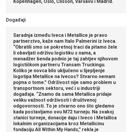
Kopenhagen, Oslo, Clisson, Varšavu i Madrid.
Događaji
Saradnja između Iveca i Metallice je pravo
partnerstvo, kaže nam Italo Palmerini iz Iveca.
“Obratili smo se pokretnoj traci da pitamo žele
li obavljati održivu logistiku s nama, a
menadžer benda podnio je taj zahtjev njihovom
logističkom partneru Transam Truckingu.
Koliko je novca bilo uključeno u lijepljenje
logotipa Metallice na Ivecos? Stvarno nemam
pojma o tome.” Održivost nije samo problem u
transportnom sektoru, već i u industriji
događaja. “Znamo da sama Metallica pridaje
veliku važnost održivosti i društvenoj
odgovornosti. To je stvarno ono što gledamo
kada postavljamo ovu M72 turneju. Na svakoj
stanici turneje, donacije daju i Iveco i Metallica
lokalnim organizacijama kroz Metallicinu
fondaciju All Within My Hands,” rekla je