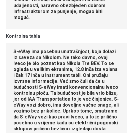
udaljenosti, naravno obezbjeđen dobrom
infrastrukturom za punjenje, mogao biti
moguć.
Kontrolna tabla
S-eWay ima posebnu unutrašnjost, koja dolazi
iz saveza sa Nikolom. Ne tako davno, ovaj
Iveco je bio poznat kao Nikola Tre BEV. To se
ogleda u velikim ekranima, 12.8 inča iza volana
i čak 17 inča u instrument tabli. Oni pružaju
izvrsne informacije. Već smo čuli da će u
budućnosti S-eWay imati konvencionalnu Iveco
kontrolnu ploču. Ta budućnost je bila vrlo blizu,
jer od IAA Transportation to je već činjenica. S-
eWay vozi dobro, ima dovoljno vučne snage, ali
vozimo bez prikolice. Uprkos tome, smatramo
da S-eWay vozi kao pravi Iveco, a to je prilično
posebno u vrijeme kada su električni pogonski
sklopovi prilično bezlični i izgledaju dosta