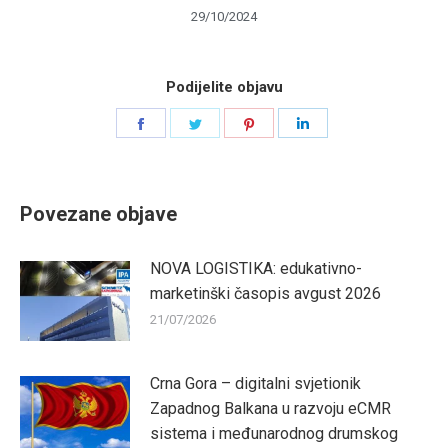
29/10/2024
Podijelite objavu
Share
Share
Share
Share
on
on
on
on
Facebook
Twitter
Pinterest
LinkedIn
Povezane objave
NOVA LOGISTIKA: edukativno-
marketinški časopis avgust 2026
21/07/2026
Crna Gora – digitalni svjetionik
Zapadnog Balkana u razvoju eCMR
sistema i međunarodnog drumskog