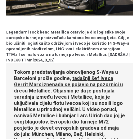
Legendarni rock bend Metallica ostavio je dio logistike svoje
europske turneje proizvođaču kamiona Iveco ovog ljeta. Cilj je
bio učiniti logistiku što održivijom i Iveco je koristio 14 S-Way-a
opremljenih biodizelom, LNG-om i električnom energijom.
TTM.nl se malo vozio na turneji po Ivecu i Metallici. [SADRŽAJ |
INDEKS TTMnl2024_3_52]
Tokom predstavljanja obnovljenog S-Waya u
Barceloni prošle godine,
tadašnji šef Iveca
Gerrit Marx iznenada se pojavio na pozornici u
dresu Metallice
. Objasnio je da je postojala
saradnja između Iveca i Metallice, koja je
uključivala cijelu flotu Ivecoa koji su nosili logo
Metallice u prirodnoj veličini. U video poruci,
osnivač Metallice i bubnjar Lars Ulrich dao joj je
svoj blagoslov. Evropski dio turneje M72
posjetio je devet evropskih gradova od maja
do jula: München, Milano, Beč, Helsinki,