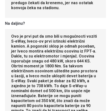
predugo čekati da krenemo, jer nas ostatak
konvoja čeka na stadionu.
Na daljinu?
Ovo je prvi put da smo bili u mogućnosti voziti
S-eWay, Iveco-ov prvi istinski električni
kamion. A pogonski sklop je odmah poseban,
jer Iveco montira električnu osovinu iz FPT-a.
Dakle, tu su elektromotor i mjenjač. Osovina
isporučuje snagu od 480 kW, skoro 644 KS.
Obrtni moment je 1800 Nm. Sa takvom
električnom osovinom uštedite puno prostora
u šasiji, a Iveco može uklopiti devet baterija u
S-eWay. Svaki paket je dobar za 82 kWh, a
zajedno je to 738 kWh. To daje S-eWay-u
nominalni domet od 500 km, što uopće nije
iznenađujuće. Baterije se mogu puniti
kapacitetom od 350 kW, što znači da može
napuniti 80 posto kapaciteta baterije za 90
minuta. To znači da bi transport na velike