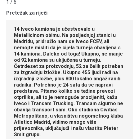
1 / 6
Pretežak za riječi
14 Iveco kamiona je učestvovalo u
Metallicinom obimu. Na posljednjoj stanici u
Madridu, pridružio nam se Iveco FCEV, ali
nemojte misliti da je cijela turneja obavljena s
14 kamiona. Daleko od toga! Ukupno, ne manje
od 92 kamiona su uključena u turneju.
Četrdeset za proizvodnju, 52 za čelik potreban
za izgradnju izložbe. Ukupno 455 ljudi radi na
izgradnji izložbe, plus 800 lokalno angažiranih
radnika. Potrebno je 24 sata da se napravi
predstava. Pitamo koliko se težine prevozi
otprilike, ali to je nemoguće procijeniti, kažu
Iveco i Transam Trucking. Transam sigurno ne
obavlja transport sam. Oko stadiona Civitias
Metropolitano, u vlasništvu nogometnog kluba
Atletico Madrid, vidimo mnogo više
prijevoznika, uključujući i našu vlastitu Pieter
Smit grupu.