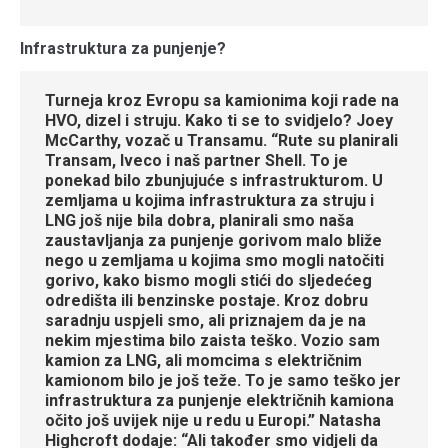
Infrastruktura za punjenje?
Turneja kroz Evropu sa kamionima koji rade na
HVO, dizel i struju. Kako ti se to svidjelo? Joey
McCarthy, vozač u Transamu. “Rute su planirali
Transam, Iveco i naš partner Shell. To je
ponekad bilo zbunjujuće s infrastrukturom. U
zemljama u kojima infrastruktura za struju i
LNG još nije bila dobra, planirali smo naša
zaustavljanja za punjenje gorivom malo bliže
nego u zemljama u kojima smo mogli natočiti
gorivo, kako bismo mogli stići do sljedećeg
odredišta ili benzinske postaje. Kroz dobru
saradnju uspjeli smo, ali priznajem da je na
nekim mjestima bilo zaista teško. Vozio sam
kamion za LNG, ali momcima s električnim
kamionom bilo je još teže. To je samo teško jer
infrastruktura za punjenje električnih kamiona
očito još uvijek nije u redu u Europi.” Natasha
Highcroft dodaje: “Ali također smo vidjeli da