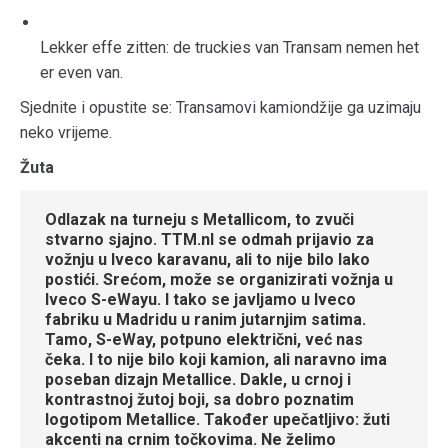
Lekker effe zitten: de truckies van Transam nemen het
er even van.
Sjednite i opustite se: Transamovi kamiondžije ga uzimaju
neko vrijeme.
Žuta
Odlazak na turneju s Metallicom, to zvuči
stvarno sjajno. TTM.nl se odmah prijavio za
vožnju u Iveco karavanu, ali to nije bilo lako
postići. Srećom, može se organizirati vožnja u
Iveco S-eWayu. I tako se javljamo u Iveco
fabriku u Madridu u ranim jutarnjim satima.
Tamo, S-eWay, potpuno električni, već nas
čeka. I to nije bilo koji kamion, ali naravno ima
poseban dizajn Metallice. Dakle, u crnoj i
kontrastnoj žutoj boji, sa dobro poznatim
logotipom Metallice. Također upečatljivo: žuti
akcenti na crnim točkovima. Ne želimo