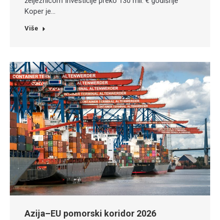
željeznicom Investicije preko 130 mil. € godišnje
Koper je…
Više
Azija–EU pomorski koridor 2026