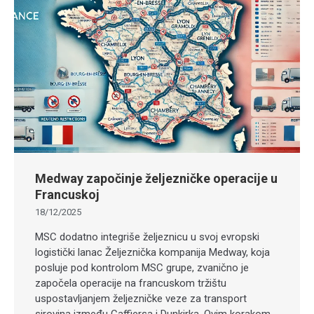
Medway započinje željezničke operacije u
Francuskoj
18/12/2025
MSC dodatno integriše željeznicu u svoj evropski
logistički lanac Željeznička kompanija Medway, koja
posluje pod kontrolom MSC grupe, zvanično je
započela operacije na francuskom tržištu
uspostavljanjem željezničke veze za transport
sirovina između Caffiersa i Dunkirka. Ovim korakom