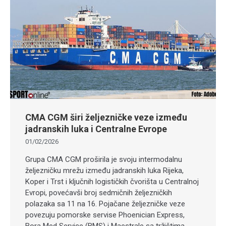
CMA CGM širi željezničke veze između
jadranskih luka i Centralne Evrope
01/02/2026
Grupa CMA CGM proširila je svoju intermodalnu
željezničku mrežu između jadranskih luka Rijeka,
Koper i Trst i ključnih logističkih čvorišta u Centralnoj
Evropi, povećavši broj sedmičnih željezničkih
polazaka sa 11 na 16. Pojačane željezničke veze
povezuju pomorske servise Phoenician Express,
Bora Med Service (BMS) i Maestrale sa tržištima