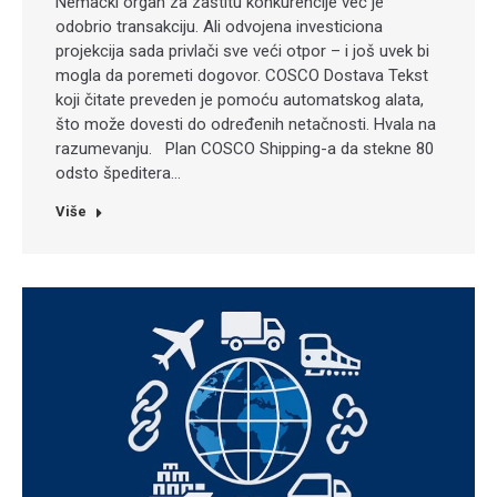
Nemački organ za zaštitu konkurencije već je
odobrio transakciju. Ali odvojena investiciona
projekcija sada privlači sve veći otpor – i još uvek bi
mogla da poremeti dogovor. COSCO Dostava Tekst
koji čitate preveden je pomoću automatskog alata,
što može dovesti do određenih netačnosti. Hvala na
razumevanju. Plan COSCO Shipping-a da stekne 80
odsto špeditera…
Više