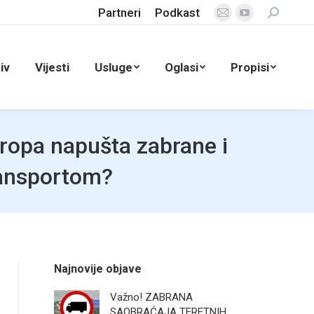
Partneri
Podkast
Search:
Mail
YouTube
page
page
opens
opens
iv
Vijesti
Usluge
Oglasi
Propisi
in
in
new
new
window
window
ropa napušta zabrane i
ransportom?
Najnovije objave
Važno! ZABRANA
SAOBRAĆAJA TERETNIH