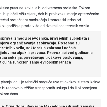
 visina putarine zavisila bi od vremena prolaska. Tokom
 bi plaćali višu cijenu, dok bi prolazak u manje opterećenim
povećati protočnost saobraćaja i rasteretiti jedan od
koji godišnje prođe više od dva miliona teretnih vozila.
rasprava između prevoznika, privrednih subjekata i
h mjera ograničavanja saobraćaja. Posebno su
retnih vozila, sektorskih zabrana i noćnih
dijelovima alpskih pravaca. Prevoznici već godinama
atna čekanja, povećavaju troškove poslovanja,
tiču na funkcionisanje evropskih lanaca
 pitanja: da li je tehnički moguće uvesti ovakav sistem, kakve
 bi reagovalo tržište transportnih usluga i da li bi promjena
tokom dana.
je, Crne Gore, Sjeverne Makedonije i drugih zemalja