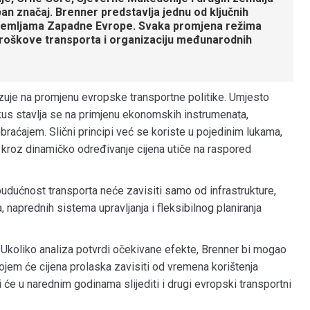
an značaj. Brenner predstavlja jednu od ključnih
 i zemljama Zapadne Evrope. Svaka promjena režima
, troškove transporta i organizaciju međunarodnih
azuje na promjenu evropske transportne politike. Umjesto
okus stavlja se na primjenu ekonomskih instrumenata,
aobraćajem. Slični principi već se koriste u pojedinim lukama,
 kroz dinamičko određivanje cijena utiče na raspored
budućnost transporta neće zavisiti samo od infrastrukture,
 naprednih sistema upravljanja i fleksibilnog planiranja
. Ukoliko analiza potvrdi očekivane efekte, Brenner bi mogao
 kojem će cijena prolaska zavisiti od vremena korištenja
i će u narednim godinama slijediti i drugi evropski transportni