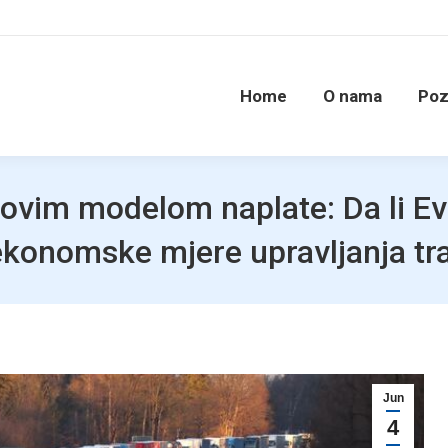
Home
O nama
Poz
novim modelom naplate: Da li Ev
 ekonomske mjere upravljanja t
Jun
4