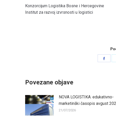
Konzorcijum Logistika Bosne i Hercegovine
Institut za razvoj izvrsnosti u logistici
Pod
Shar
on
Face
Povezane objave
NOVA LOGISTIKA: edukativno-
marketinški časopis avgust 20
21/07/2026