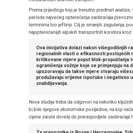
Prema prijedlogu koji je trenutno predmet analize,
perioda najvećeg opterećenja saobraćaja prevoznici
terminima bio jeftiniji. Cilj je smanjiti zagušenja, 
najopterećenijih alpskih transportnih koridora kroz 
Ova inicijativa dolazi nakon višegodišnjih 
regionalnih vlasti o efikasnosti postojeći
kritikovane mjere poput blok-propuštanja te
ograničenja vožnje koje se primjenjuju na 
upozoravaju da takve mjere stvaraju višes
produžavaju vrijeme isporuke i negativno u
snabdijevanja.
Nova studija treba da odgovori na nekoliko ključnih
bi bile njegove ekonomske posljedice, na koji način
cijene zaista dovela do preraspodjele saobraćaja 
Za prevoznike iz Bosne i Hercegovine, Srbi