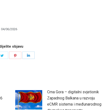
04/06/2026
ijelite objavu
e
Share
Share
Share
on
on
on
book
Twitter
Pinterest
LinkedIn
Crna Gora – digitalni svjetionik
26
Zapadnog Balkana u razvoju
eCMR sistema i međunarodnog