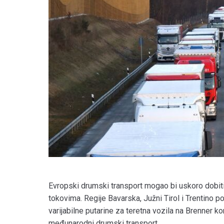
Evropski drumski transport mogao bi uskoro dobiti
tokovima. Regije Bavarska, Južni Tirol i Trentino 
varijabilne putarine za teretna vozila na Brenner k
međunarodni drumski transport.