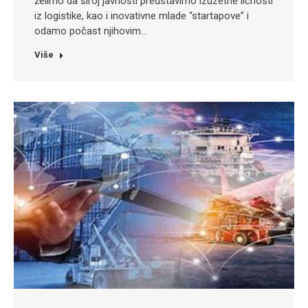
želimo da široj javnosti predstavimo izuzetne ličnosti
iz logistike, kao i inovativne mlade “startapove” i
odamo počast njihovim…
Više