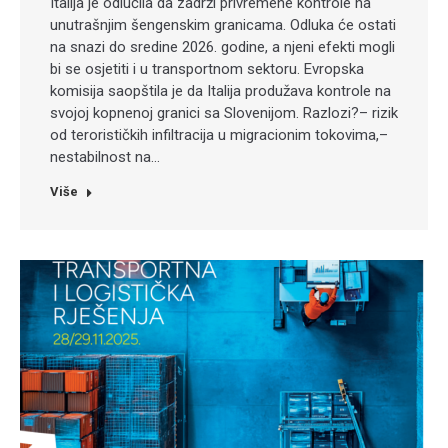
Italija je odlučila da zadrži privremene kontrole na
unutrašnjim šengenskim granicama. Odluka će ostati
na snazi do sredine 2026. godine, a njeni efekti mogli
bi se osjetiti i u transportnom sektoru. Evropska
komisija saopštila je da Italija produžava kontrole na
svojoj kopnenoj granici sa Slovenijom. Razlozi?– rizik
od terorističkih infiltracija u migracionim tokovima,–
nestabilnost na…
Više