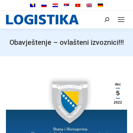
Search:
Obavještenje – ovlašteni izvoznici!!!
dec
5
2022