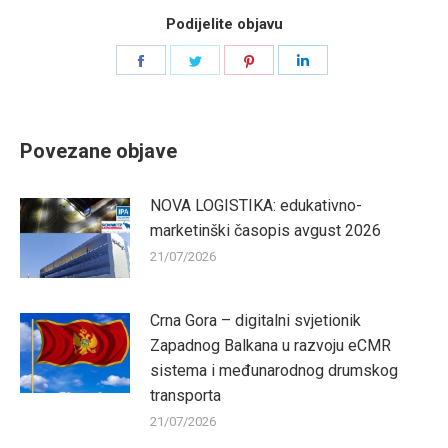
Podijelite objavu
Share
Share
Share
Share
on
on
on
on
Facebook
Twitter
Pinterest
LinkedIn
Povezane objave
NOVA LOGISTIKA: edukativno-
marketinški časopis avgust 2026
21/07/2026
Crna Gora – digitalni svjetionik
Zapadnog Balkana u razvoju eCMR
sistema i međunarodnog drumskog
transporta
21/07/2026