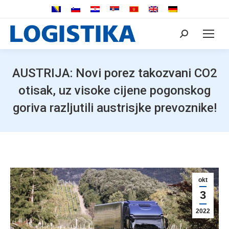
Search:
AUSTRIJA: Novi porez takozvani CO2
otisak, uz visoke cijene pogonskog
goriva razljutili austrisjke prevoznike!
okt
3
2022