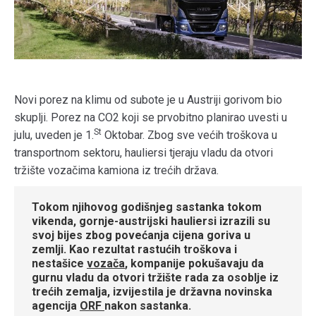
Novi porez na klimu od subote je u Austriji gorivom bio
skuplji. Porez na CO2 koji se prvobitno planirao uvesti u
St
julu, uveden je 1.
Oktobar. Zbog sve većih troškova u
transportnom sektoru, hauliersi tjeraju vladu da otvori
tržište vozačima kamiona iz trećih država.
Tokom njihovog godišnjeg sastanka tokom
vikenda, gornje-austrijski hauliersi izrazili su
svoj bijes zbog povećanja cijena goriva u
zemlji. Kao rezultat rastućih troškova i
nestašice
vozača
, kompanije pokušavaju da
gurnu vladu da otvori tržište rada za osoblje iz
trećih zemalja, izvijestila je državna novinska
agencija
ORF
nakon sastanka.