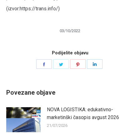
(izvor:https://trans.info/)
03/10/2022
Podijelite objavu
Share
Share
Share
Share
on
on
on
on
Facebook
Twitter
Pinterest
LinkedIn
Povezane objave
NOVA LOGISTIKA: edukativno-
marketinški časopis avgust 2026
21/07/2026