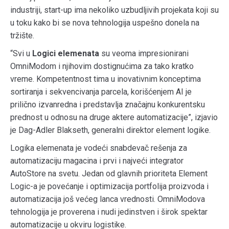
industriji, start-up ima nekoliko uzbudljivih projekata koji su
u toku kako bi se nova tehnologija uspešno donela na
tržište.
“Svi u
Logici elemenata
su veoma impresionirani
OmniModom i njihovim dostignućima za tako kratko
vreme. Kompetentnost tima u inovativnim konceptima
sortiranja i sekvencivanja parcela, korišćenjem AI je
prilično izvanredna i predstavlja značajnu konkurentsku
prednost u odnosu na druge aktere automatizacije”, izjavio
je Dag-Adler Blakseth, generalni direktor element logike.
Logika elemenata je vodeći snabdevač rešenja za
automatizaciju magacina i prvi i najveći integrator
AutoStore na svetu. Jedan od glavnih prioriteta Element
Logic-a je povećanje i optimizacija portfolija proizvoda i
automatizacija još većeg lanca vrednosti. OmniModova
tehnologija je proverena i nudi jedinstven i širok spektar
automatizacije u okviru logistike.