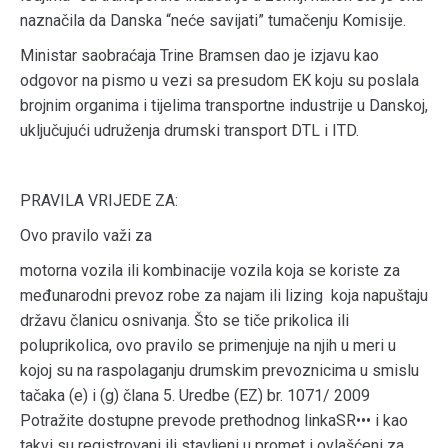
naznačila da Danska “neće savijati” tumačenju Komisije.
Ministar saobraćaja Trine Bramsen dao je izjavu kao
odgovor na pismo u vezi sa presudom EK koju su poslala
brojnim organima i tijelima transportne industrije u Danskoj,
uključujući udruženja drumski transport DTL i ITD.
PRAVILA VRIJEDE ZA:
Ovo pravilo važi za
motorna vozila ili kombinacije vozila koja se koriste za
međunarodni prevoz robe za najam ili lizing koja napuštaju
državu članicu osnivanja. Što se tiče prikolica ili
poluprikolica, ovo pravilo se primenjuje na njih u meri u
kojoj su na raspolaganju drumskim prevoznicima u smislu
tačaka (e) i (g) člana 5. Uredbe (EZ) br. 1071/ 2009
Potražite dostupne prevode prethodnog linkaSR••• i kao
takvi su registrovani ili stavljeni u promet i ovlašćeni za