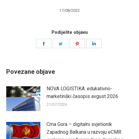
17/08/2022
Podijelite objavu
Share
Share
Share
Share
on
on
on
on
Facebook
Twitter
Pinterest
LinkedIn
Povezane objave
NOVA LOGISTIKA: edukativno-
marketinški časopis avgust 2026
21/07/2026
Crna Gora – digitalni svjetionik
Zapadnog Balkana u razvoju eCMR