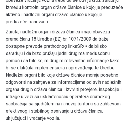
obaveze vraćanja vozila treba da se odvija kroz saradnju
između kontrolni organ države članice u kojoj je preduzeće
aktivno i nadležni organi države članice u kojoj je
preduzeće osnovano.
Zaista, nadležni organi država članica imaju obavezu
prema članu 18 Uredbe (EZ) br. 1071/2009 da traže
dostupne prevode prethodnog linkaSR••• da blisko
sarađuju i da brzo pružaju jedni drugima međusobnu
pomoć i sa bilo kojim drugim relevantne informacije kako
bi se olakšala implementacija i sprovođenje te Uredbe.
Nadležni organi bilo koje države članice moraju posebno
odgovoriti na zahtjeve za informacijama od svih nadležnih
organa drugih država članica i izvršiti provjere, inspekcije i
istrage u vezi sa usklađenošću operatera drumskog
saobraćaja sa sjedištem na njihovoj teritoriji sa zahtjevom
efektivnog i stabilnog osnivanja u državu članicu,
uključujući i vraćanje vozila.