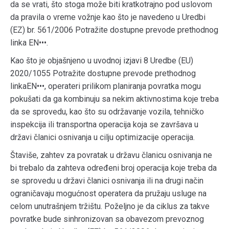
da se vrati, što stoga može biti kratkotrajno pod uslovom
da pravila o vreme vožnje kao što je navedeno u Uredbi
(EZ) br. 561/2006 Potražite dostupne prevode prethodnog
linka EN•••.
Kao što je objašnjeno u uvodnoj izjavi 8 Uredbe (EU)
2020/1055 Potražite dostupne prevode prethodnog
linkaEN•••, operateri prilikom planiranja povratka mogu
pokušati da ga kombinuju sa nekim aktivnostima koje treba
da se sprovedu, kao što su održavanje vozila, tehničko
inspekcija ili transportna operacija koja se završava u
državi članici osnivanja u cilju optimizacije operacija.
Štaviše, zahtev za povratak u državu članicu osnivanja ne
bi trebalo da zahteva određeni broj operacija koje treba da
se sprovedu u državi članici osnivanja ili na drugi način
ograničavaju mogućnost operatera da pružaju usluge na
celom unutrašnjem tržištu. Poželjno je da ciklus za takve
povratke bude sinhronizovan sa obavezom prevoznog