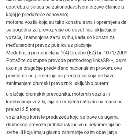
upotrebu u skladu sa zakonodavstvom države članice u
kojoj je preduzeće osnovano;
motorna vozila koja su tako konstruisana i opremljena da
su pogodna za prevoz više od devet lica, uključujući
vozača, i namenjena za tu svrhu, kada se koriste za
međunarodni prevoz putnika uz plaćanje.
Međutim, u primeni člana 1(4) Uredbe (EZ) br. 1071/2009
Potražite dostupne prevode prethodnog linkaSR•••, osim
ako nije drugačije predviđeno nacionalnim pravom, ovo
pravilo se ne primenjuje na preduzeća koja se bave
zanimanjem drumski prevoznik isključivo putem:
u slučaju drumskih prevoznika, motornih vozila ili
kombinacija vozila, čija dozvoljena natovarena masa ne
prelazi 2,5 tone;
vozila koja koriste preduzeća koja se bave uslugama
drumskog prevoza putnika isključivo u nekomercijalne
svrhe ili koja imaju glavno zanimanje osim obavljanja