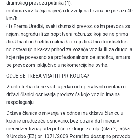
drumskog prevoza putnika (1);
motorna vozila čija najveća dozvoljena brzina ne prelazi 40
km/h.
(1) Prema Uredbi, svaki drumski prevoz, osim prevoza za
najam, nagradu ili za sopstveni račun, za koji se ne prima
direktna ili indirektna naknada i koji direktno ili indirektno
ne ostvaruje nikakav prihod za vozača vozila ili za druge, a
koje nije povezano sa profesionalnom delatnošću, smatra
se prevozom isključivo u nekomercijalne svrhe.
GDJE SE TREBA VRATITI PRIKOLICA?
Vozilo treba da se vrati u jedan od operativnih centara u
državi članici osnivanja preduzeća koje vozilo ima na
raspolaganju.
Država članica osnivanja se odnosi na državu članicu u
kojoj je preduzeće osnovano, bez obzira da li njegov
menadžer transporta potiče iz druge zemlje (član 2, tačka
8 Uredbe (EZ) br. 1071/2009 Potražite dostupne prevode