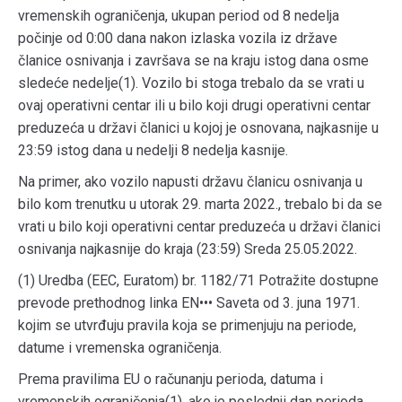
vremenskih ograničenja, ukupan period od 8 nedelja
počinje od 0:00 dana nakon izlaska vozila iz države
članice osnivanja i završava se na kraju istog dana osme
sledeće nedelje(1). Vozilo bi stoga trebalo da se vrati u
ovaj operativni centar ili u bilo koji drugi operativni centar
preduzeća u državi članici u kojoj je osnovana, najkasnije u
23:59 istog dana u nedelji 8 nedelja kasnije.
Na primer, ako vozilo napusti državu članicu osnivanja u
bilo kom trenutku u utorak 29. marta 2022., trebalo bi da se
vrati u bilo koji operativni centar preduzeća u državi članici
osnivanja najkasnije do kraja (23:59) Sreda 25.05.2022.
(1) Uredba (EEC, Euratom) br. 1182/71 Potražite dostupne
prevode prethodnog linka EN••• Saveta od 3. juna 1971.
kojim se utvrđuju pravila koja se primenjuju na periode,
datume i vremenska ograničenja.
Prema pravilima EU o računanju perioda, datuma i
vremenskih ograničenja(1), ako je poslednji dan perioda