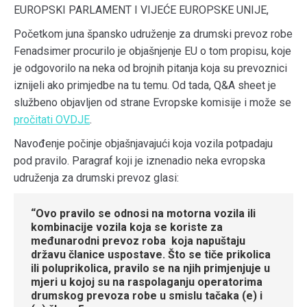
EUROPSKI PARLAMENT I VIJEĆE EUROPSKE UNIJE,
Početkom juna špansko udruženje za drumski prevoz robe
Fenadsimer procurilo je objašnjenje EU o tom propisu, koje
je odgovorilo na neka od brojnih pitanja koja su prevoznici
iznijeli ako primjedbe na tu temu. Od tada, Q&A sheet je
službeno objavljen od strane Evropske komisije i može se
pročitati OVDJE
.
Navođenje počinje objašnjavajući koja vozila potpadaju
pod pravilo. Paragraf koji je iznenadio neka evropska
udruženja za drumski prevoz glasi:
“Ovo pravilo se odnosi na motorna vozila ili
kombinacije vozila koja se koriste za
međunarodni prevoz roba koja napuštaju
državu članice uspostave. Što se tiče prikolica
ili poluprikolica, pravilo se na njih primjenjuje u
mjeri u kojoj su na raspolaganju operatorima
drumskog prevoza robe u smislu tačaka (e) i