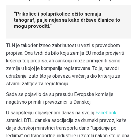
“Prikolice i poluprikolice očito nemaju
tahograf, pa je nejasna kako države članice to
mogu provoditi.”
TLN je također izneo zabrinutost u vezi s provedbom
propisa. Ona tvrdi da bilo koja zemlja EU može provjeriti
kršenja tog propisa, ali sankciju može primijeniti samo
zemlja u kojoj je kompanija registrovana. To je, navodi
udruženje, zato što je obaveza vraćanja dio kriterija za
stvarni zahtjev za registraciju.
Sada se pojavilo da su presudu Evropske komisije
negativno primili i prevoznici u Danskoj.
U saopštenju objavljenom danas na svojoj
Facebook
stranici, DTL, danska asocijacija za drumski prevoz, kaže
da je danskoj ministrici transporta dano “tapšanje po
ledjima” od transportne industrije u zemlji nakon što je ona