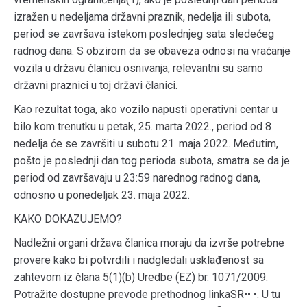
izražen u nedeljama državni praznik, nedelja ili subota,
period se završava istekom poslednjeg sata sledećeg
radnog dana. S obzirom da se obaveza odnosi na vraćanje
vozila u državu članicu osnivanja, relevantni su samo
državni praznici u toj državi članici.
Kao rezultat toga, ako vozilo napusti operativni centar u
bilo kom trenutku u petak, 25. marta 2022., period od 8
nedelja će se završiti u subotu 21. maja 2022. Međutim,
pošto je poslednji dan tog perioda subota, smatra se da je
period od završavaju u 23:59 narednog radnog dana,
odnosno u ponedeljak 23. maja 2022.
KAKO DOKAZUJEMO?
Nadležni organi država članica moraju da izvrše potrebne
provere kako bi potvrdili i nadgledali usklađenost sa
zahtevom iz člana 5(1)(b) Uredbe (EZ) br. 1071/2009.
Potražite dostupne prevode prethodnog linkaSR•• •. U tu