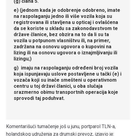
(g) člana 5.
e) (jednom kada je odobrenje odobreno, imate
na raspolaganju jedno ili više vozila koja su
registrovana ili stavljena u opticaj i ovlašćena
da se koriste u skladu sa zakonodavstvom te
države članice, bez obzira na to da li su ta
vozila u potpunom vlasništvu ili, na primer,
zadržana na osnovu ugovora o kupovini na
lizing ili na osnovu ugovora o iznajmljivanju ili
lizingu;)
g) imaju na raspolaganju određeni broj vozila
koja ispunjavaju uslove postavljene u tački (e) i
vozača koji su inače smešteni u operativnom
centru u toj državi članici, u oba slučaja
srazmerno obimu transportnih operacija koje
sprovodi taj poduhvat.
Komentarišući tumačenje još u junu, portparol TLN-a,
holandskog udruženja za drumski prevoz, izjavio je: