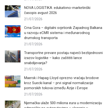
NOVA LOGISTIKA: edukativno-marketinški
časopis avgust 2026
21/07/2026
Crna Gora – digitalni svjetionik Zapadnog Balkana
u razvoju eCMR sistema i međunarodnog
drumskog transporta
21/07/2026
Transportne prevare postaju najveći bezbjednosni
izazov logistike – kako zaštititi lance
snabdijevanja?
21/07/2026
Maersk i Hapag-Lloyd oprezno vraćaju brodove
kroz Suecki kanal – prvi signal normalizacije
pomorskih tokova između Azije i Evrope
21/07/2026
Njemačka ulaže 500 miliona eura u modernizaciju
odmorišta na autoputevima – ulaganje u