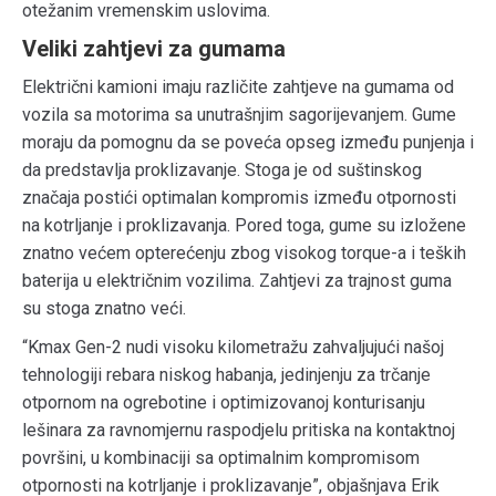
otežanim vremenskim uslovima.
Veliki zahtjevi za gumama
Električni kamioni imaju različite zahtjeve na gumama od
vozila sa motorima sa unutrašnjim sagorijevanjem. Gume
moraju da pomognu da se poveća opseg između punjenja i
da predstavlja proklizavanje. Stoga je od suštinskog
značaja postići optimalan kompromis između otpornosti
na kotrljanje i proklizavanja. Pored toga, gume su izložene
znatno većem opterećenju zbog visokog torque-a i teških
baterija u električnim vozilima. Zahtjevi za trajnost guma
su stoga znatno veći.
“Kmax Gen-2 nudi visoku kilometražu zahvaljujući našoj
tehnologiji rebara niskog habanja, jedinjenju za trčanje
otpornom na ogrebotine i optimizovanoj konturisanju
lešinara za ravnomjernu raspodjelu pritiska na kontaktnoj
površini, u kombinaciji sa optimalnim kompromisom
otpornosti na kotrljanje i proklizavanje”, objašnjava Erik