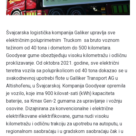
Švajcarska logistička kompanija Galiker upravlja sve
električnim poluprimetnim Truckom sa bruto voznom
težinom od 40 tona i dometom do 500 kilometara.
Goodyear gume obezbjeđuju visoku kilometražu i odličnu
proklizavanje. Od oktobra 2021. godine, sve električni
teretna vozila sa poluprikolicom od 40 tona dokazao se u
svakodnevnoj upotrebi flote u Galliker Transport AG u
Altishofenu, u Švajcarskoj. Kompanija Goodyear opremila
je vozilo, koje ima 900 kilovat-sati (kWh) kapaciteta
baterije, sa Kmax Gen-2 gumama za upravljanje i vožnju
osovine. Dizajnirana za konvencionalne i električne
elektrifikovane elektrifikovane, guma nudi visoku
kilometražu i odličnu trakciju za upotrebu na autoputu, u
regionalnom saobraćaju i u gradskom saobraćaju čak i u