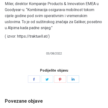
Miler, direktor Kompanije Products & Innovation EMEA u
Goodyear-u. “Kombinacija osigurava mobilnost tokom
cijele godine pod svim operativnim i vremenskim
uslovima. To je od suštinskog značaja za Galiker, posebno
u Alpima kada padne snijeg.”
( izvor: https://traktuell.at/)
03/08/2022
Podijelite objavu
Share
Share
Share
Share
on
on
on
on
Facebook
Twitter
Pinterest
LinkedIn
Povezane objave