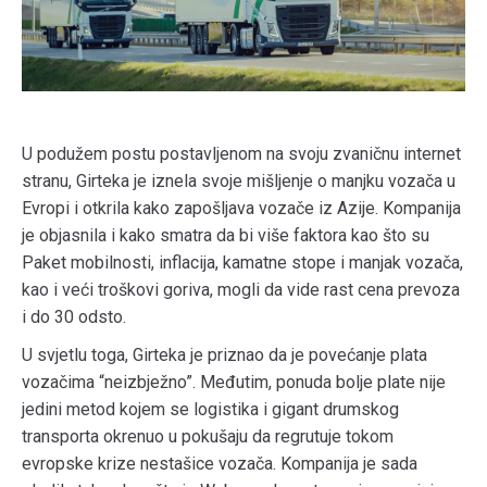
U podužem postu postavljenom na svoju zvaničnu internet
stranu, Girteka je iznela svoje mišljenje o manjku vozača u
Evropi i otkrila kako zapošljava vozače iz Azije. Kompanija
je objasnila i kako smatra da bi više faktora kao što su
Paket mobilnosti, inflacija, kamatne stope i manjak vozača,
kao i veći troškovi goriva, mogli da vide rast cena prevoza
i do 30 odsto.
U svjetlu toga, Girteka je priznao da je povećanje plata
vozačima “neizbježno”. Međutim, ponuda bolje plate nije
jedini metod kojem se logistika i gigant drumskog
transporta okrenuo u pokušaju da regrutuje tokom
evropske krize nestašice vozača. Kompanija je sada