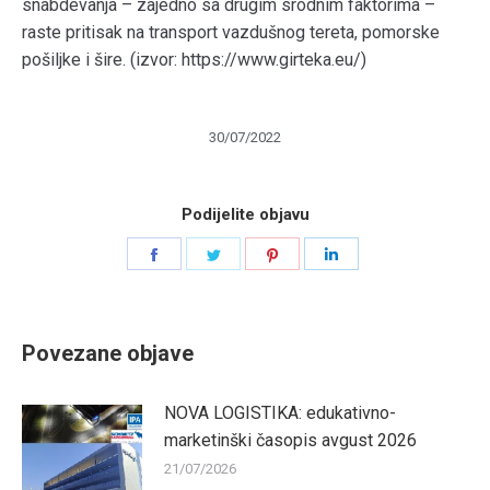
snabdevanja – zajedno sa drugim srodnim faktorima –
raste pritisak na transport vazdušnog tereta, pomorske
pošiljke i šire.
(izvor: https://www.girteka.eu/)
30/07/2022
Podijelite objavu
Share
Share
Share
Share
on
on
on
on
Facebook
Twitter
Pinterest
LinkedIn
Povezane objave
NOVA LOGISTIKA: edukativno-
marketinški časopis avgust 2026
21/07/2026