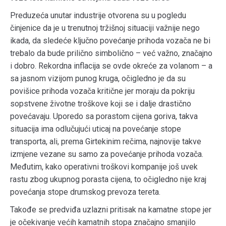
Preduzeća unutar industrije otvorena su u pogledu
činjenice da je u trenutnoj tržišnoj situaciji važnije nego
ikada, da sledeće ključno povećanje prihoda vozača ne bi
trebalo da bude prilično simbolično – već važno, značajno
i dobro. Rekordna inflacija se ovde okreće za volanom – a
sa jasnom vizijom punog kruga, očigledno je da su
povišice prihoda vozača kritične jer moraju da pokriju
sopstvene životne troškove koji se i dalje drastično
povećavaju. Uporedo sa porastom cijena goriva, takva
situacija ima odlučujući uticaj na povećanje stope
transporta, ali, prema Girtekinim rečima, najnovije takve
izmjene vezane su samo za povećanje prihoda vozača.
Međutim, kako operativni troškovi kompanije još uvek
rastu zbog ukupnog porasta cijena, to očigledno nije kraj
povećanja stope drumskog prevoza tereta.
Takođe se predviđa uzlazni pritisak na kamatne stope jer
je očekivanje većih kamatnih stopa značajno smanjilo