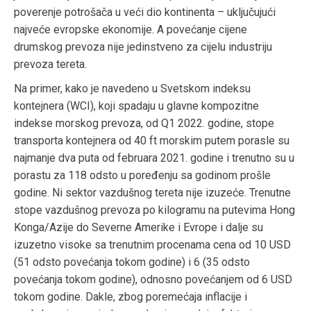
poverenje potrošača u veći dio kontinenta – uključujući
najveće evropske ekonomije. A povećanje cijene
drumskog prevoza nije jedinstveno za cijelu industriju
prevoza tereta.
Na primer, kako je navedeno u Svetskom indeksu
kontejnera (WCI), koji spadaju u glavne kompozitne
indekse morskog prevoza, od Q1 2022. godine, stope
transporta kontejnera od 40 ft morskim putem porasle su
najmanje dva puta od februara 2021. godine i trenutno su u
porastu za 118 odsto u poređenju sa godinom prošle
godine. Ni sektor vazdušnog tereta nije izuzeće. Trenutne
stope vazdušnog prevoza po kilogramu na putevima Hong
Konga/Azije do Severne Amerike i Evrope i dalje su
izuzetno visoke sa trenutnim procenama cena od 10 USD
(51 odsto povećanja tokom godine) i 6 (35 odsto
povećanja tokom godine), odnosno povećanjem od 6 USD
tokom godine. Dakle, zbog poremećaja inflacije i