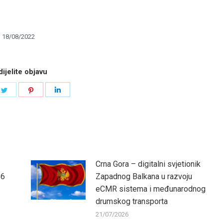
18/08/2022
ijelite objavu
e
Share
Share
Share
on
on
on
book
Twitter
Pinterest
LinkedIn
Crna Gora – digitalni svjetionik
26
Zapadnog Balkana u razvoju
eCMR sistema i međunarodnog
drumskog transporta
21/07/2026