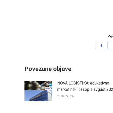
Pod
Shar
on
Face
Povezane objave
NOVA LOGISTIKA: edukativno-
marketinški časopis avgust 20
21/07/2026