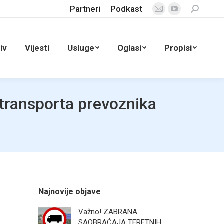
Partneri
Podkast
Search:
Mail
YouTube
page
page
opens
opens
iv
Vijesti
Usluge
Oglasi
Propisi
in
in
new
new
window
window
transporta prevoznika
Najnovije objave
Važno! ZABRANA
SAOBRAĆAJA TERETNIH