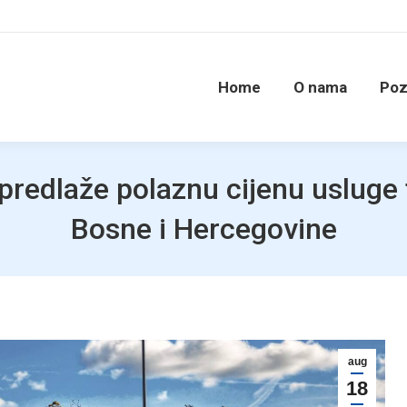
Home
O nama
Poz
edlaže polaznu cijenu usluge 
Bosne i Hercegovine
aug
18