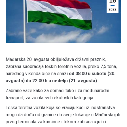
16
2022
Mađarska 20. avgusta obiljeležava državni praznik,
zabrana saobraćaja teških teretnih vozila, preko 7,5 tona,
narednog vikenda biće na snazi
od 08.00 u subotu (20.
avgusta) do 22.00 h u nedelju (21. avgusta).
Zabrane važe kako za domaći tako i za međunarodni
transport, za vozila svih ekoloških kategorija.
Teška teretna vozila koja se vraćaju kući iz inostranstva
mogu da dođu od granice do svoje lokacije u Mađarskoj ili
prvog terminala za kamione i tokom zabrana u julu i