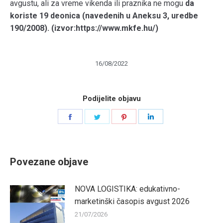
avgustu, ali za vreme vikenda ili praznika ne mogu
da
koriste 19 deonica (navedenih u Aneksu 3, uredbe
190/2008). (izvor:https://www.mkfe.hu/)
16/08/2022
Podijelite objavu
Share
Share
Share
Share
on
on
on
on
Facebook
Twitter
Pinterest
LinkedIn
Povezane objave
NOVA LOGISTIKA: edukativno-
marketinški časopis avgust 2026
21/07/2026