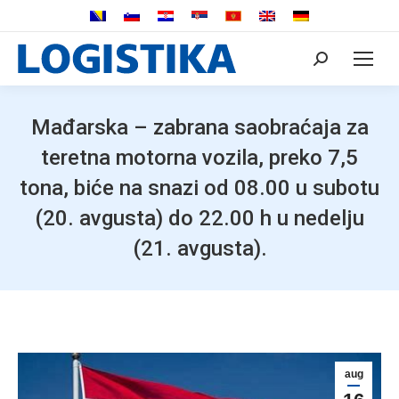
Search:
Mađarska – zabrana saobraćaja za
teretna motorna vozila, preko 7,5
tona, biće na snazi od 08.00 u subotu
(20. avgusta) do 22.00 h u nedelju
(21. avgusta).
aug