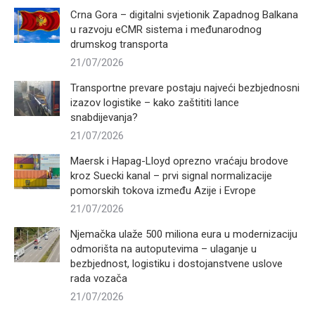
Crna Gora – digitalni svjetionik Zapadnog Balkana
u razvoju eCMR sistema i međunarodnog
drumskog transporta
21/07/2026
Transportne prevare postaju najveći bezbjednosni
izazov logistike – kako zaštititi lance
snabdijevanja?
21/07/2026
Maersk i Hapag-Lloyd oprezno vraćaju brodove
kroz Suecki kanal – prvi signal normalizacije
pomorskih tokova između Azije i Evrope
21/07/2026
Njemačka ulaže 500 miliona eura u modernizaciju
odmorišta na autoputevima – ulaganje u
bezbjednost, logistiku i dostojanstvene uslove
rada vozača
21/07/2026