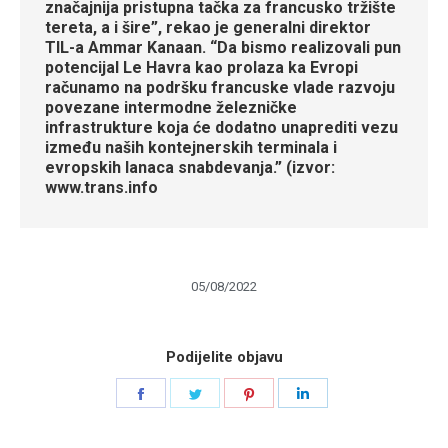
značajnija pristupna tačka za francusko tržište
tereta, a i šire”, rekao je generalni direktor
TIL-a Ammar Kanaan. “Da bismo realizovali pun
potencijal Le Havra kao prolaza ka Evropi
računamo na podršku francuske vlade razvoju
povezane intermodne železničke
infrastrukture koja će dodatno unaprediti vezu
između naših kontejnerskih terminala i
evropskih lanaca snabdevanja.” (izvor:
www.trans.info
05/08/2022
Podijelite objavu
Share
Share
Share
Share
on
on
on
on