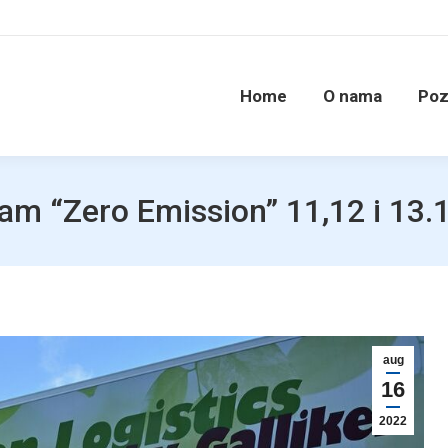
Home
O nama
Poz
m “Zero Emission” 11,12 i 13.
aug
16
2022