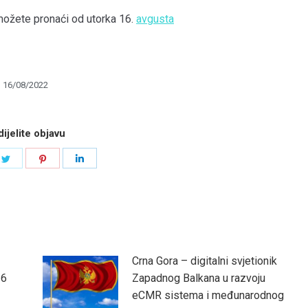
 možete pronaći od utorka 16.
avgusta
16/08/2022
ijelite objavu
e
Share
Share
Share
on
on
on
book
Twitter
Pinterest
LinkedIn
Crna Gora – digitalni svjetionik
26
Zapadnog Balkana u razvoju
eCMR sistema i međunarodnog