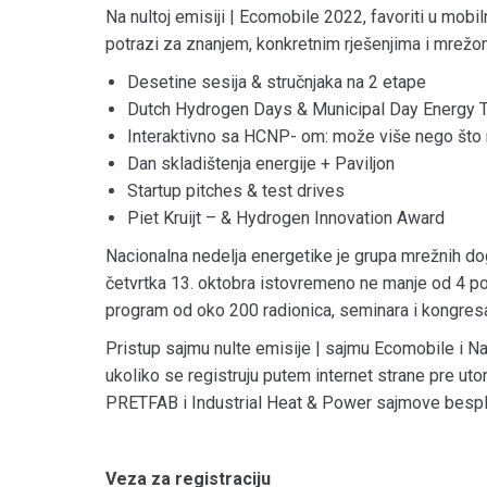
Na nultoj emisiji | Ecomobile 2022, favoriti u mobiln
potrazi za znanjem, konkretnim rješenjima i mrežo
Desetine sesija & stručnjaka na 2 etape
Dutch Hydrogen Days & Municipal Day Energy T
Interaktivno sa HCNP- om: može više nego što 
Dan skladištenja energije + Paviljon
Startup pitches & test drives
Piet Kruijt – & Hydrogen Innovation Award
Nacionalna nedelja energetike je grupa mrežnih dog
četvrtka 13. oktobra istovremeno ne manje od 4 po
program od oko 200 radionica, seminara i kongres
Pristup sajmu nulte emisije | sajmu Ecomobile i N
ukoliko se registruju putem internet strane pre ut
PRETFAB i Industrial Heat & Power sajmove bespl
Veza za registraciju