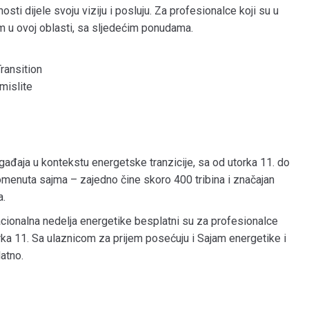
osti dijele svoju viziju i posluju. Za profesionalce koji su u
m u ovoj oblasti, sa sljedećim ponudama.
ransition
mislite
ađaja u kontekstu energetske tranzicije, sa od utorka 11. do
menuta sajma – zajedno čine skoro 400 tribina i značajan
a.
acionalna nedelja energetike besplatni su za profesionalce
orka 11. Sa ulaznicom za prijem posećuju i Sajam energetike i
atno.