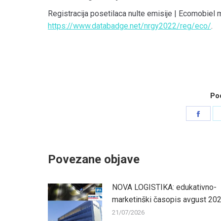
Registracija posetilaca nulte emisije | Ecomobiel
https://www.databadge.net/nrgy2022/reg/eco/
.
Pod
Shar
on
Face
Povezane objave
NOVA LOGISTIKA: edukativno-
marketinški časopis avgust 20
21/07/2026