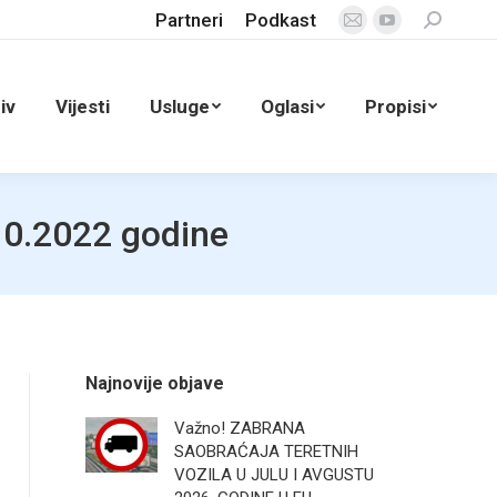
Partneri
Podkast
Search:
Mail
YouTube
page
page
opens
opens
iv
Vijesti
Usluge
Oglasi
Propisi
in
in
new
new
window
window
10.2022 godine
Najnovije objave
Važno! ZABRANA
SAOBRAĆAJA TERETNIH
VOZILA U JULU I AVGUSTU