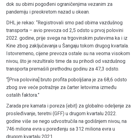
dok su obimi pogođeni ograničenjima vezanim za
pandemiju i preokretom nazad u okean.
DHL je rekao: “Registrovali smo pad obima vazdušnog
transporta – avio prevoza od 2,5 odsto u prvoj polovini
2022. godine, prije svega na trgovinskim putevima ka i iz
Kine zbog zaključavanja u Šangaju tokom drugog kvartala.
Istovremeno, cijene prevoza ostale su na veoma visokom
nivou, što je rezultiralo time da su prihodi od vazdušnog
transporta premašili prethodnu godinu za 47,3 odsto.
“[Prva polovina] bruto profita poboljšana je za 68,6 odsto
zbog sve veće potražnje za čarter letovima između
ostalih faktora.”
Zarada pre kamata i poreza (ebit) za globalno odeljenje za
prosleđivanje, teretni (GFF) u drugom kvartalu 2022.
godine više se nego udvostručila na godišnjem nivou, na
746 miliona evra u poređenju sa 312 miliona evra u
drugom kvartalu 2021.