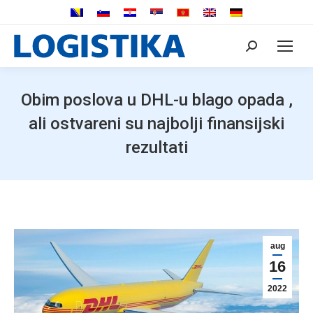
Search:
Obim poslova u DHL-u blago opada ,
ali ostvareni su najbolji finansijski
rezultati
aug
16
2022