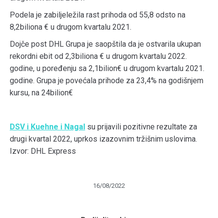
Podela je zabiljeležila rast prihoda od 55,8 odsto na
8,2biliona € u drugom kvartalu 2021.
Dojče post DHL Grupa je saopštila da je ostvarila ukupan
rekordni ebit od 2,3biliona € u drugom kvartalu 2022.
godine, u poređenju sa 2,1bilion€ u drugom kvartalu 2021.
godine. Grupa je povećala prihode za 23,4% na godišnjem
kursu, na 24bilion€
DSV
i Kuehne i Nagal
su prijavili pozitivne rezultate za
drugi kvartal 2022, uprkos izazovnim tržišnim uslovima.
Izvor: DHL Express
16/08/2022