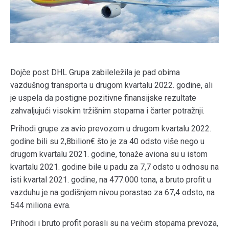
Dojče post DHL Grupa zabileležila je pad obima
vazdušnog transporta u drugom kvartalu 2022. godine, ali
je uspela da postigne pozitivne finansijske rezultate
zahvaljujući visokim tržišnim stopama i čarter potražnji.
Prihodi grupe za avio prevozom u drugom kvartalu 2022.
godine bili su 2,8bilion€ što je za 40 odsto više nego u
drugom kvartalu 2021. godine, tonaže aviona su u istom
kvartalu 2021. godine bile u padu za 7,7 odsto u odnosu na
isti kvartal 2021. godine, na 477.000 tona, a bruto profit u
vazduhu je na godišnjem nivou porastao za 67,4 odsto, na
544 miliona evra.
Prihodi i bruto profit porasli su na većim stopama prevoza,