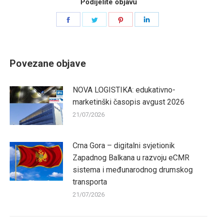
Podijelite objavu
Share
Share
Share
Share
on
on
on
on
Facebook
Twitter
Pinterest
LinkedIn
Povezane objave
NOVA LOGISTIKA: edukativno-
marketinški časopis avgust 2026
21/07/2026
Crna Gora – digitalni svjetionik
Zapadnog Balkana u razvoju eCMR
sistema i međunarodnog drumskog
transporta
21/07/2026