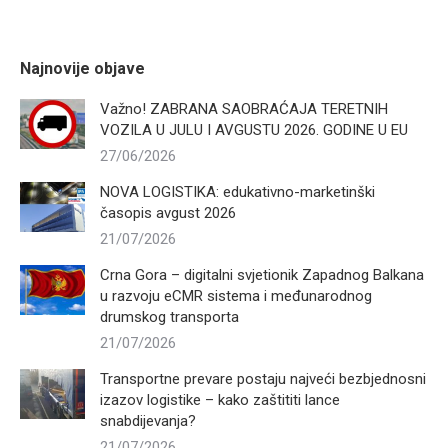
Najnovije objave
Važno! ZABRANA SAOBRAĆAJA TERETNIH
VOZILA U JULU I AVGUSTU 2026. GODINE U EU
27/06/2026
NOVA LOGISTIKA: edukativno-marketinški
časopis avgust 2026
21/07/2026
Crna Gora – digitalni svjetionik Zapadnog Balkana
u razvoju eCMR sistema i međunarodnog
drumskog transporta
21/07/2026
Transportne prevare postaju najveći bezbjednosni
izazov logistike – kako zaštititi lance
snabdijevanja?
21/07/2026