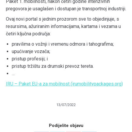
Paket 1. mobilnosti, nakon četiri godine intenzivnih
pregovora je usaglašen i dostupan je transportnoj industriji.
Ovaj novi portal s jednim prozorom sve to objedinjuje, s
resursima, ažuriranim informacijama, kartama i vezama u
četiri ključna područja:
pravilima o vožnji i vremenu odmora i tahografima;
upućivanje vozača;
pristup profesiji; i
pristup tržištu za drumski prevoz tereta.
…
IRU – Paket EU-a za mobilnost (irumobilitypackages.org)
13/07/2022
Podijelite objavu