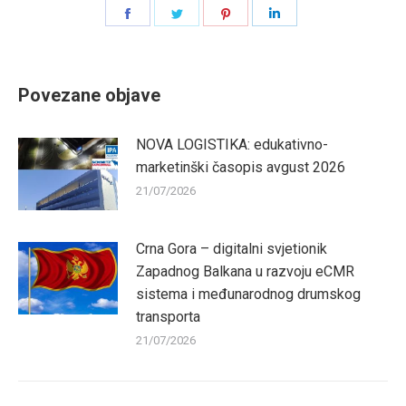
Share
Share
Share
Share
on
on
on
on
Facebook
Twitter
Pinterest
LinkedIn
Povezane objave
NOVA LOGISTIKA: edukativno-
marketinški časopis avgust 2026
21/07/2026
Crna Gora – digitalni svjetionik
Zapadnog Balkana u razvoju eCMR
sistema i međunarodnog drumskog
transporta
21/07/2026