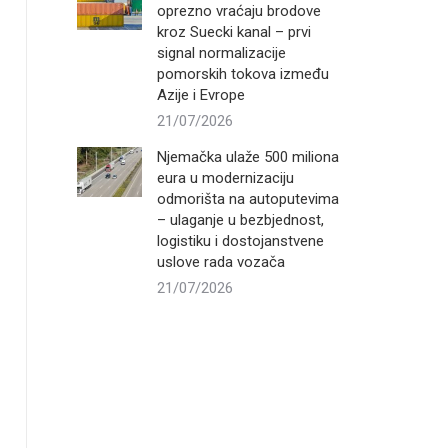
oprezno vraćaju brodove
kroz Suecki kanal – prvi
signal normalizacije
pomorskih tokova između
Azije i Evrope
21/07/2026
Njemačka ulaže 500 miliona
eura u modernizaciju
odmorišta na autoputevima
– ulaganje u bezbjednost,
logistiku i dostojanstvene
uslove rada vozača
21/07/2026