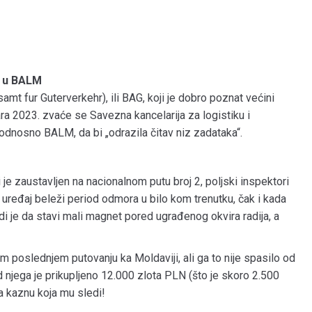
n u BALM
t fur Guterverkehr), ili BAG, koji je dobro poznat većini
ara 2023. zvaće se Savezna kancelarija za logistiku i
odnosno BALM, da bi „odrazila čitav niz zadataka“.
je zaustavljen na nacionalnom putu broj 2, poljski inspektori
 uređaj beleži period odmora u bilo kom trenutku, čak i kada
adi je da stavi mali magnet pored ugrađenog okvira radija, a
om poslednjem putovanju ka Moldaviji, ali ga to nije spasilo od
jega je prikupljeno 12.000 zlota PLN (što je skoro 2.500
a kaznu koja mu sledi!