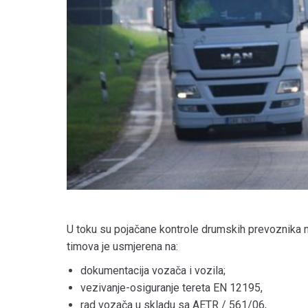
U toku su pojačane kontrole drumskih prevoznika
timova je usmjerena na:
dokumentacija vozača i vozila;
vezivanje-osiguranje tereta EN 12195,
rad vozača u skladu sa AETR / 561/06,