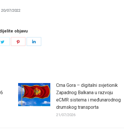
20/07/2022
ijelite objavu
e
Share
Share
Share
on
on
on
book
Twitter
Pinterest
LinkedIn
Crna Gora – digitalni svjetionik
26
Zapadnog Balkana u razvoju
eCMR sistema i međunarodnog
drumskog transporta
21/07/2026