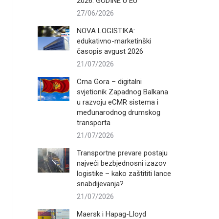
2026. GODINE U EU
27/06/2026
NOVA LOGISTIKA:
edukativno-marketinški
časopis avgust 2026
21/07/2026
Crna Gora – digitalni
svjetionik Zapadnog Balkana
u razvoju eCMR sistema i
međunarodnog drumskog
transporta
21/07/2026
Transportne prevare postaju
najveći bezbjednosni izazov
logistike – kako zaštititi lance
snabdijevanja?
21/07/2026
Maersk i Hapag-Lloyd