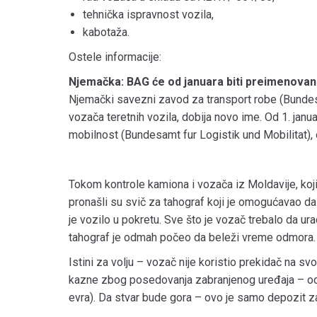
tehnička ispravnost vozila,
kabotaža.
Ostele informacije:
Njemačka: BAG će od januara biti preimenova
Njemački savezni zavod za transport robe (Bundesam
vozača teretnih vozila, dobija novo ime. Od 1. janu
mobilnost (Bundesamt fur Logistik und Mobilitat), 
Tokom kontrole kamiona i vozača iz Moldavije, koji 
pronašli su svič za tahograf koji je omogućavao da
je vozilo u pokretu. Sve što je vozač trebalo da ur
tahograf je odmah počeo da beleži vreme odmora.
Istini za volju – vozač nije koristio prekidač na sv
kazne zbog posedovanja zabranjenog uređaja – od n
evra). Da stvar bude gora – ovo je samo depozit z