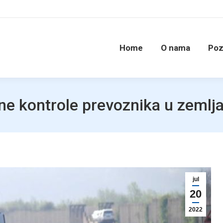
Home
O nama
Poz
ne kontrole prevoznika u zemlj
jul
20
2022