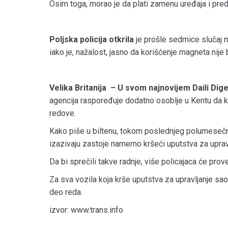
Osim toga, morao je da plati zamenu uređaja i pred
Poljska policija otkrila
je prošle sedmice slučaj m
iako je, nažalost, jasno da korišćenje magneta nije
Velika Britanija – U svom najnovijem Daili Dig
agencija raspoređuje dodatno osoblje u Kentu da k
redove.
Kako piše u biltenu, tokom poslednjeg polumesečno
izazivaju zastoje namerno kršeći uputstva za uprav
Da bi sprečili takve radnje, više policajaca će prov
Za sva vozila koja krše uputstva za upravljanje sao
deo reda.
izvor: www.trans.info