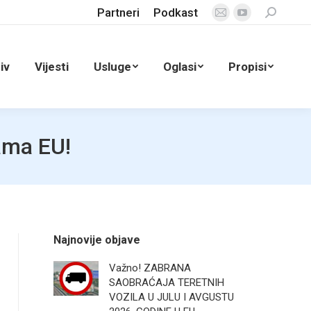
Partneri
Podkast
Search:
Mail
YouTube
page
page
opens
opens
iv
Vijesti
Usluge
Oglasi
Propisi
in
in
new
new
window
window
ama EU!
Najnovije objave
Važno! ZABRANA
SAOBRAĆAJA TERETNIH
VOZILA U JULU I AVGUSTU