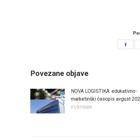
Pod
Shar
on
Face
Povezane objave
NOVA LOGISTIKA: edukativno-
marketinški časopis avgust 20
21/07/2026