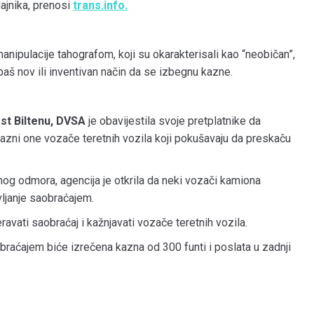
ajnika, prenosi
trans.info.
anipulacije tahografom, koji su okarakterisali kao “neobičan”,
 baš nov ili inventivan način da se izbegnu kazne.
est Biltenu, DVSA
je obavijestila svoje pretplatnike da
azni one vozače teretnih vozila koji pokušavaju da preskaču
g odmora, agencija je otkrila da neki vozači kamiona
ljanje saobraćajem.
eravati saobraćaj i kažnjavati vozače teretnih vozila.
braćajem biće izrečena kazna od 300 funti i poslata u zadnji