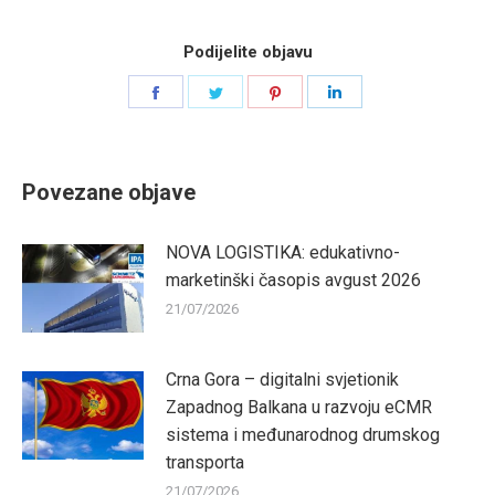
Podijelite objavu
Share
Share
Share
Share
on
on
on
on
Facebook
Twitter
Pinterest
LinkedIn
Povezane objave
NOVA LOGISTIKA: edukativno-
marketinški časopis avgust 2026
21/07/2026
Crna Gora – digitalni svjetionik
Zapadnog Balkana u razvoju eCMR
sistema i međunarodnog drumskog
transporta
21/07/2026