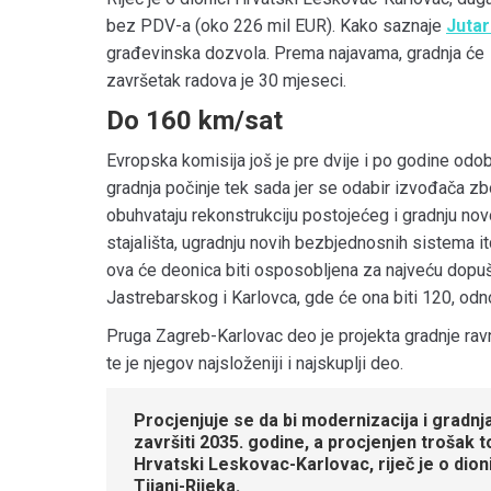
bez PDV-a (oko 226 mil EUR). Kako saznaje
Jutar
građevinska dozvola. Prema najavama, gradnja će poč
završetak radova je 30 mjeseci.
Do 160 km/sat
Evropska komisija još je pre dvije i po godine odob
gradnja počinje tek sada jer se odabir izvođača zb
obuhvataju rekonstrukciju postojećeg i gradnju nov
stajališta, ugradnju novih bezbjednosnih sistema 
ova će deonica biti osposobljena za najveću dopu
Jastrebarskog i Karlovca, gde će ona biti 120, od
Pruga Zagreb-Karlovac deo je projekta gradnje ra
te je njegov najsloženiji i najskuplji deo.
Procjenjuje se da bi modernizacija i gradn
završiti 2035. godine, a procjenjen trošak 
Hrvatski Leskovac-Karlovac, riječ je o dion
Tijani-Rijeka.