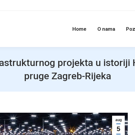
Home
O nama
Poz
rastrukturnog projekta u istorij
pruge Zagreb-Rijeka
aug
5