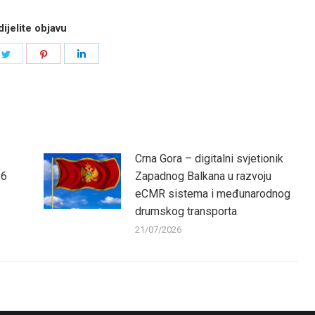
ijelite objavu
e
Share
Share
Share
on
on
on
book
Twitter
Pinterest
LinkedIn
Crna Gora – digitalni svjetionik
26
Zapadnog Balkana u razvoju
eCMR sistema i međunarodnog
drumskog transporta
21/07/2026