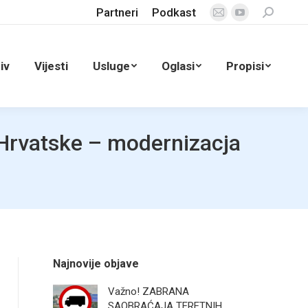
Partneri
Podkast
Search:
Mail
YouTube
page
page
opens
opens
iv
Vijesti
Usluge
Oglasi
Propisi
in
in
new
new
window
window
i Hrvatske – modernizacja
Najnovije objave
Važno! ZABRANA
SAOBRAĆAJA TERETNIH