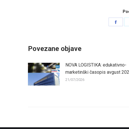
Pod
Shar
on
Face
Povezane objave
NOVA LOGISTIKA: edukativno-
marketinški časopis avgust 20
21/07/2026