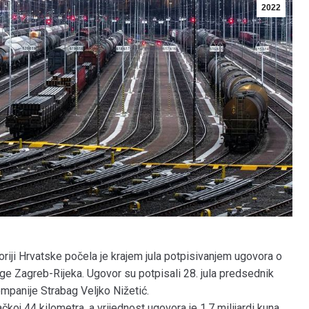
2022
toriji Hrvatske počela je krajem jula potpisivanjem ugovora o
uge Zagreb-Rijeka. Ugovor su potpisali 28. jula predsednik
ompanije Strabag Veljko Nižetić.
koj 44 kilometra, a vrijednost ugovora je 1,7 milijardi kuna