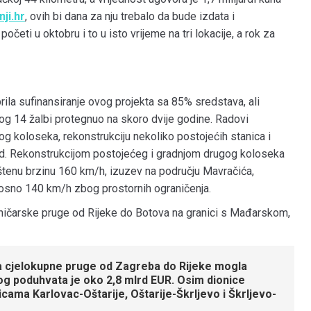
nji.hr
, ovih bi dana za nju trebalo da bude izdata i
eti u oktobru i to u isto vrijeme na tri lokacije, a rok za
rila sufinansiranje ovog projekta sa 85% sredstava, ali
og 14 žalbi protegnuo na skoro dvije godine. Radovi
og koloseka, rekonstrukciju nekoliko postojećih stanica i
itd. Rekonstrukcijom postojećeg i gradnjom drugog koloseka
štenu brzinu 160 km/h, izuzev na području Mavračića,
nosno 140 km/h zbog prostornih ograničenja.
vničarske pruge od Rijeke do Botova na granici s Mađarskom,
ja cjelokupne pruge od Zagreba do Rijeke mogla
tog poduhvata je oko 2,8 mlrd EUR. Osim dionice
icama Karlovac-Oštarije, Oštarije-Škrljevo i Škrljevo-