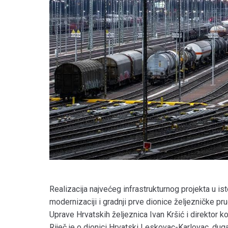
Realizacija najvećeg infrastrukturnog projekta u is
modernizaciji i gradnji prve dionice željezničke pr
Uprave Hrvatskih željeznica Ivan Kršić i direktor k
Riječ je o dionici Hrvatski Leskovac-Karlovac, dugač