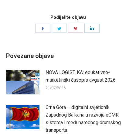
Podijelite objavu
Share
Share
Share
Share
on
on
on
on
Facebook
Twitter
Pinterest
LinkedIn
Povezane objave
NOVA LOGISTIKA: edukativno-
marketinški časopis avgust 2026
21/07/2026
Crna Gora – digitalni svjetionik
Zapadnog Balkana u razvoju eCMR
sistema i međunarodnog drumskog
transporta