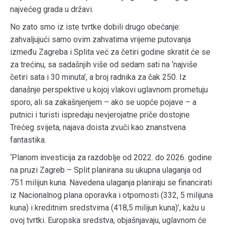
najvećeg grada u državi.
No zato smo iz iste tvrtke dobili drugo obećanje:
zahvaljujući samo ovim zahvatima vrijeme putovanja
između Zagreba i Splita već za četiri godine skratit će se
za trećinu, sa sadašnjih više od sedam sati na ‘najviše
četiri sata i 30 minuta’, a broj radnika za čak 250. Iz
današnje perspektive u kojoj vlakovi uglavnom prometuju
sporo, ali sa zakašnjenjem – ako se uopće pojave – a
putnici i turisti ispredaju nevjerojatne priče dostojne
Trećeg svijeta, najava doista zvuči kao znanstvena
fantastika.
‘Planom investicija za razdoblje od 2022. do 2026. godine
na pruzi Zagreb – Split planirana su ukupna ulaganja od
751 milijun kuna. Navedena ulaganja planiraju se financirati
iz Nacionalnog plana oporavka i otpornosti (332, 5 milijuna
kuna) i kreditnim sredstvima (418,5 milijun kuna)’, kažu u
ovoj tvrtki. Europska sredstva, objašnjavaju, uglavnom će