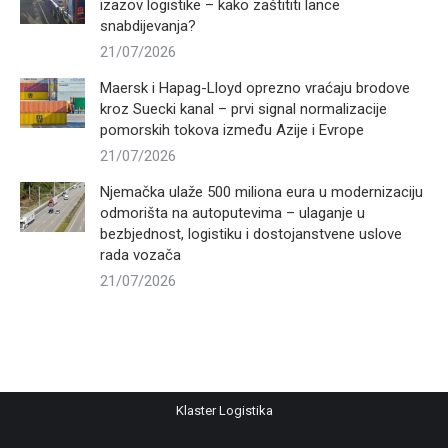
izazov logistike – kako zaštititi lance
snabdijevanja?
21/07/2026
Maersk i Hapag-Lloyd oprezno vraćaju brodove
kroz Suecki kanal – prvi signal normalizacije
pomorskih tokova između Azije i Evrope
21/07/2026
Njemačka ulaže 500 miliona eura u modernizaciju
odmorišta na autoputevima – ulaganje u
bezbjednost, logistiku i dostojanstvene uslove
rada vozača
21/07/2026
Klaster Logistika