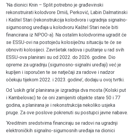
‘Na dionici Knin – Split potrebno je građevinski
rekonstruirati kolodvore Drniš, Perković, Labin Dalmatinski
i Kaštel Stari (rekonstrukcija kolodvora i ugradnja signalno-
sigurnosnog uređaja u kolodvoru Kaštel Stari neće biti
financirana iz NPOO-a). Na ostalim kolodvorima ugradit će
se ESSU-ovi na postojeću kolosiječnu situaciju te će se
obnoviti kolosijeci. Završetak radova i puštanje u rad svih
ESSU-ova planirani su od 2022. do 2026. godine. Dio
opreme za ugradnju (sigurnosno-signalni uređaji) već je
kupljen i isporučen te se natječaji za radove i nadzor
očekuju tijekom 2022. i 2023. godine’, dodaju u ovoj tvrtki.
Od ‘uskih grla’ planirana je izgradnja dva mosta (Kolski put
i Kambelovac) te će oni zamijeniti objekte stare 50 i 77
godina, a planirana je i rekonstrukcija nekoliko usjeka
pruge. Za ove poslove pokrenuti su postupci javne nabave.
‘Kreditnim sredstvima financiraju se radovi na ugradnji
elektroničkih signalno-sigurnosnih uređaja na dionici