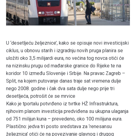
U ‘desetljeću željeznice’, kako se opisuje novi investicijski
ciklus, u obnovu starih i izgradnju novih pruga planira se
uložiti oko 3,5 milijardi eura, no većina tog novca otići će
na nizinsku prugu od mađarske granice do Rijeke te na
koridor 10 između Slovenije i Srbije. Na pravac Zagreb –
Split, na kojem putovanje danas traje sat vremena dulje
nego 2008. godine i čak dva sata dulje nego prije tri
desetljeća, potrošit će se mrvice
Kako je tportalu potvrđeno iz tvrtke HŽ Infrastruktura,
njihovim planom investicija predviđena su ukupna ulaganja
od 751 milijun kuna – prevedeno, oko 100 milijuna eura.
Plastično: jedva tri posto sredstava za ‘renesansu
željeznica’ otići će na povezivanje glavnog i drugog