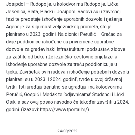
Josipdol – Rudopolje, u kolodvorima Rudopolje, Lička
Jesenica, Blata, Plaški i Josipdol. Radovi su u završnoj
fazi te preostaje ishođenje uporabnih dozvola i rješenja
Agencije za sigurnost željezničkog prometa, što je
planirano u 2023. godini. Na dionici Perušić – Gračac za
dvije poddionice ishođene su privremene uporabne
dozvole za građevinski infrastrukturni podsustav, zidove
za zaštitu od buke i željezničko-cestovne prijelaze, a
ishođenje uporabne dozvole za treću poddionicu je u
tijeku. Završetak svih radova i ishođenje potrebnih dozvola
planirani su u 2023. i 2024. godini’, tvrde u ovoj državnoj
tvrtki. Isti uređaju trenutno se ugrađuju i na kolodvorima
Perušić, Gospić i Medak te ‘odjavnicama’ Studenci i Lički
Osik, a sav ovaj posao navodno će također završiti u 2024.
godini. (izazovi: https://www.tportal.hr/)
24/08/2022