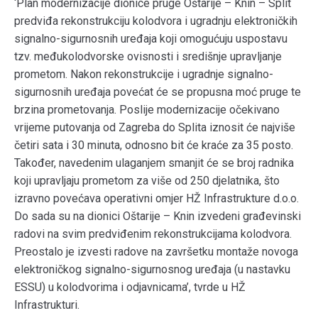
‘Plan modernizacije dionice pruge Oštarije – Knin – Split
predviđa rekonstrukciju kolodvora i ugradnju elektroničkih
signalno-sigurnosnih uređaja koji omogućuju uspostavu
tzv. međukolodvorske ovisnosti i središnje upravljanje
prometom. Nakon rekonstrukcije i ugradnje signalno-
sigurnosnih uređaja povećat će se propusna moć pruge te
brzina prometovanja. Poslije modernizacije očekivano
vrijeme putovanja od Zagreba do Splita iznosit će najviše
četiri sata i 30 minuta, odnosno bit će kraće za 35 posto.
Također, navedenim ulaganjem smanjit će se broj radnika
koji upravljaju prometom za više od 250 djelatnika, što
izravno povećava operativni omjer HŽ Infrastrukture d.o.o.
Do sada su na dionici Oštarije – Knin izvedeni građevinski
radovi na svim predviđenim rekonstrukcijama kolodvora.
Preostalo je izvesti radove na završetku montaže novoga
elektroničkog signalno-sigurnosnog uređaja (u nastavku
ESSU) u kolodvorima i odjavnicama’, tvrde u HŽ
Infrastrukturi.