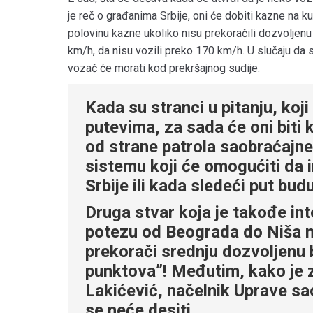
je reč o građanima Srbije, oni će dobiti kazne na
polovinu kazne ukoliko nisu prekoračili dozvoljenu
km/h, da nisu vozili preko 170 km/h. U slučaju da 
vozač će morati kod prekršajnog sudije.
Kada su stranci u pitanju, koji
putevima, za sada će oni biti 
od strane patrola saobraćajne 
sistemu koji će omogućiti da 
Srbije ili kada sledeći put budu
Druga stvar koja je takođe int
potezu od Beograda do Niša m
prekorači srednju dozvoljenu
punktova”! Međutim, kako je z
Lakićević, načelnik Uprave sa
se neće desiti.