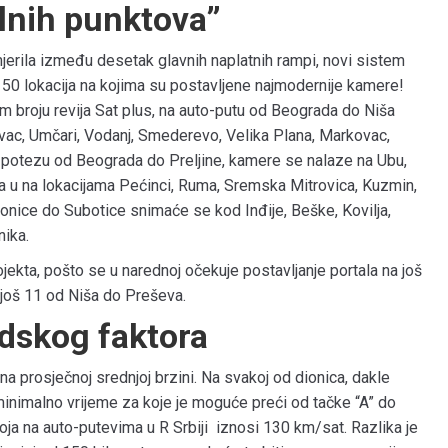
lnih punktova”
jerila između desetak glavnih naplatnih rampi, novi sistem
50 lokacija na kojima su postavljene najmodernije kamere!
jem broju revija Sat plus, na auto-putu od Beograda do Niša
evac, Umčari, Vodanj, Smederevo, Velika Plana, Markovac,
a potezu od Beograda do Preljine, kamere se nalaze na Ubu,
da u na lokacijama Pećinci, Ruma, Sremska Mitrovica, Kuzmin,
onice do Subotice snimaće se kod Inđije, Beške, Kovilja,
ika.
ojekta, pošto se u narednoj očekuje postavljanje portala na još
 još 11 od Niša do Preševa.
udskog faktora
na prosječnoj srednjoj brzini. Na svakoj od dionica, dakle
inimalno vrijeme za koje je moguće preći od tačke “A” do
oja na auto-putevima u R Srbiji iznosi 130 km/sat. Razlika je