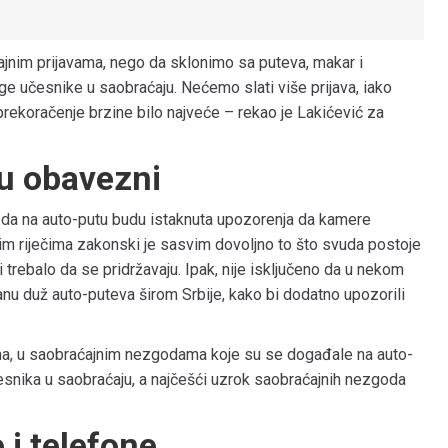
jnim prijavama, nego da sklonimo sa puteva, makar i
ge učesnike u saobraćaju. Nećemo slati više prijava, iako
rekoračenje brzine bilo najveće – rekao je Lakićević za
su obavezni
 da na auto-putu budu istaknuta upozorenja da kamere
ovim riječima zakonski je sasvim dovoljno to što svuda postoje
trebalo da se pridržavaju. Ipak, nije isključeno da u nekom
u duž auto-puteva širom Srbije, kako bi dodatno upozorili
na, u saobraćajnim nezgodama koje su se događale na auto-
esnika u saobraćaju, a najčešći uzrok saobraćajnih nezgoda
 i telefone