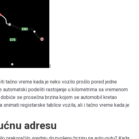
I
iti tačno vreme kada je neko vozilo prošlo pored jedne
će automatski podeliti rastojanje u kilometrima sa vremenom
n dobiće se prosečna brzina kojom se automobil kretao
nimati registarske tablice vozila, ali i tačno vreme kada je
kućnu adresu
ilo prekoračilo srednju dozvoljenu brzinu na auto-putu? Kada