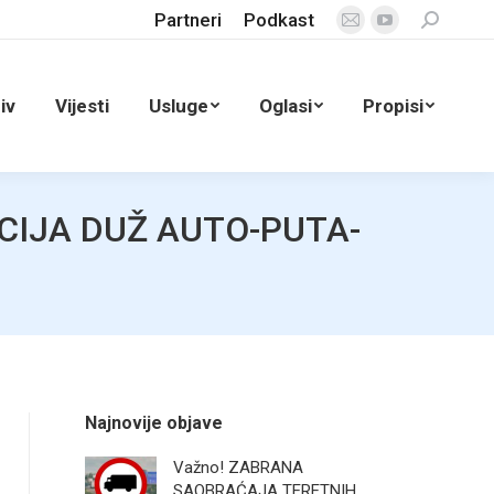
Partneri
Podkast
Search:
Mail
YouTube
page
page
opens
opens
iv
Vijesti
Usluge
Oglasi
Propisi
in
in
new
new
window
window
CIJA DUŽ AUTO-PUTA-
Najnovije objave
Važno! ZABRANA
SAOBRAĆAJA TERETNIH