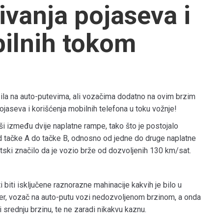
zivanja pojaseva i
bilnih tokom
ozila na auto-putevima, ali vozačima dodatno na ovim brzim
jaseva i korišćenja mobilnih telefona u toku vožnje!
ši između dvije naplatne rampe, tako što je postojalo
d tačke A do tačke B, odnosno od jedne do druge naplatne
atski značilo da je vozio brže od dozvoljenih 130 km/sat.
iti isključene raznorazne mahinacije kakvih je bilo u
er, vozač na auto-putu vozi nedozvoljenom brzinom, a onda
srednju brzinu, te ne zaradi nikakvu kaznu.