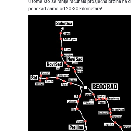
u tome što se ranije računala prosječna brzina na d
ponekad samo od 20-30 kilometara!