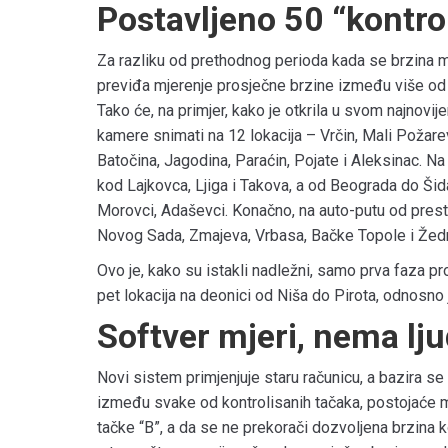
Postavljeno 50 “kontro
Za razliku od prethodnog perioda kada se brzina m
previđa mjerenje prosječne brzine između više od 
Tako će, na primjer, kako je otkrila u svom najnovi
kamere snimati na 12 lokacija – Vrčin, Mali Požar
Batočina, Jagodina, Paraćin, Pojate i Aleksinac. N
kod Lajkovca, Ljiga i Takova, a od Beograda do Ši
Morovci, Adaševci. Konačno, na auto-putu od prest
Novog Sada, Zmajeva, Vrbasa, Bačke Topole i Žedn
Ovo je, kako su istakli nadležni, samo prva faza pr
pet lokacija na deonici od Niša do Pirota, odnosno
Softver mjeri, nema lj
Novi sistem primjenjuje staru računicu, a bazira se 
između svake od kontrolisanih tačaka, postojaće m
tačke “B”, a da se ne prekorači dozvoljena brzina k