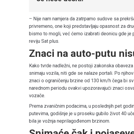
– Nije nam namjera da zatrpamo sudove sa prekrša
privremeno, one koji predstavljaju opasnost za dru
bismo to mogli, već ćemo izabrati deonicu gde je p
reviju Sat plus.
Znaci na auto-putu ni
Kako tvrde nadležni, ne postoji zakonska obaveza
snimaju vozila, niti gde se nalaze portali. Po njih
znaci o ograničenju brzine od 130 km/h čega bi svi 
narednom periodu ovakvi upozoravajući znaci osvan
vozače.
Prema zvaničnim podacima, u poslednjih pet godi
putevima, godišnje je u proseku gubilo život 40 uč
bila je vožnja neprilagođenom brzinom.
Snimaće čak i pojaseve