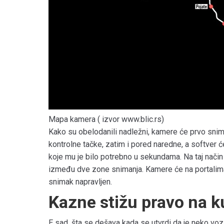
Mapa kamera ( izvor www.blic.rs)
Kako su obelodanili nadležni, kamere će prvo snim
kontrolne tačke, zatim i pored naredne, a softver 
koje mu je bilo potrebno u sekundama. Na taj nači
između dve zone snimanja. Kamere će na portalima s
snimak napravljen.
Kazne stižu pravo na 
E sad, šta se dešava kada se utvrdi da je neko voz