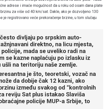
 kućne adrese i imaće mogućnost da u roku od osam dana plate
 brzinu za više od 40 km/sat. Dakle, ako je dozvoljeno 130
se je registrovano veće prekoračenje brzine, u tom slučaju
 često divljaju po srpskim auto-
kažnjnavani direktno, na licu mjesta,
policije, mada se uveliko radi na
im se kazne naplaćuju po izlasku iz
 ušli na teritoriju naše zemlje.
eresantna je što, teoretski, vozač na
ože da dobije čak 12 kazni, ako
 brzinu između svakog od “kontrolnih
a reviju Sat plus istakao Slaviša
obraćajne policije MUP-a Srbije, to