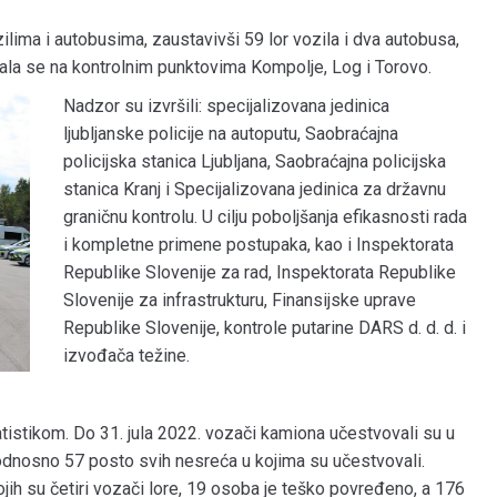
ozilima i autobusima, zaustavivši 59 lor vozila i dva autobusa,
rala se na kontrolnim punktovima Kompolje, Log i Torovo.
Nadzor su izvršili: specijalizovana jedinica
ljubljanske policije na autoputu, Saobraćajna
policijska stanica Ljubljana, Saobraćajna policijska
stanica Kranj i Specijalizovana jedinica za državnu
graničnu kontrolu. U cilju poboljšanja efikasnosti rada
i kompletne primene postupaka, kao i Inspektorata
Republike Slovenije za rad, Inspektorata Republike
Slovenije za infrastrukturu, Finansijske uprave
Republike Slovenije, kontrole putarine DARS d. d. d. i
izvođača težine.
tistikom. Do 31. jula 2022. vozači kamiona učestvovali su u
odnosno 57 posto svih nesreća u kojima su učestvovali.
jih su četiri vozači lore, 19 osoba je teško povređeno, a 176