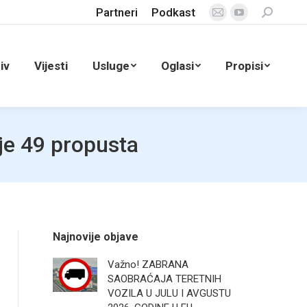
Partneri
Podkast
Search:
Mail
YouTube
page
page
opens
opens
iv
Vijesti
Usluge
Oglasi
Propisi
in
in
new
new
window
window
je 49 propusta
Najnovije objave
Važno! ZABRANA
SAOBRAĆAJA TERETNIH
VOZILA U JULU I AVGUSTU