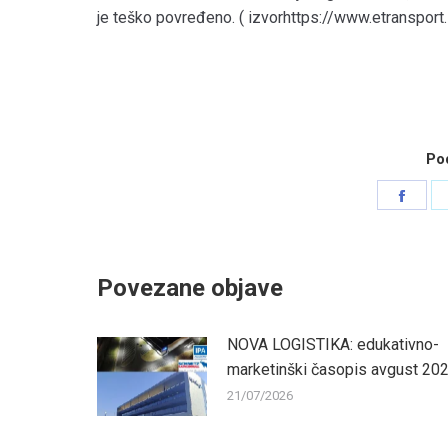
je teško povređeno. ( izvorhttps://www.etransport.
Pod
Shar
on
Face
Povezane objave
NOVA LOGISTIKA: edukativno-
marketinški časopis avgust 20
21/07/2026