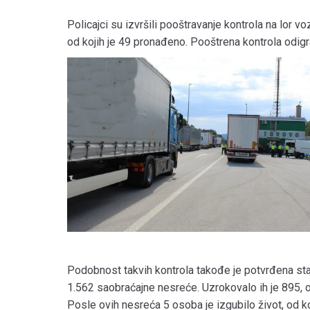
Policajci su izvršili pooštravanje kontrola na lor v
od kojih je 49 pronađeno. Pooštrena kontrola odig
Podobnost takvih kontrola takođe je potvrđena sta
1.562 saobraćajne nesreće. Uzrokovalo ih je 895, 
Posle ovih nesreća 5 osoba je izgubilo život, od ko