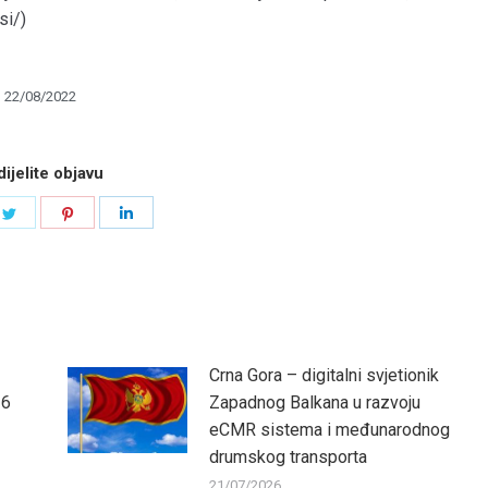
si/)
22/08/2022
ijelite objavu
e
Share
Share
Share
on
on
on
book
Twitter
Pinterest
LinkedIn
Crna Gora – digitalni svjetionik
26
Zapadnog Balkana u razvoju
eCMR sistema i međunarodnog
drumskog transporta
21/07/2026