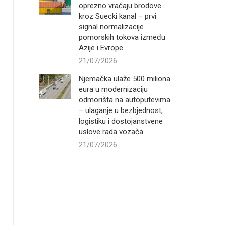
oprezno vraćaju brodove
kroz Suecki kanal – prvi
signal normalizacije
pomorskih tokova između
Azije i Evrope
21/07/2026
Njemačka ulaže 500 miliona
eura u modernizaciju
odmorišta na autoputevima
– ulaganje u bezbjednost,
logistiku i dostojanstvene
uslove rada vozača
21/07/2026