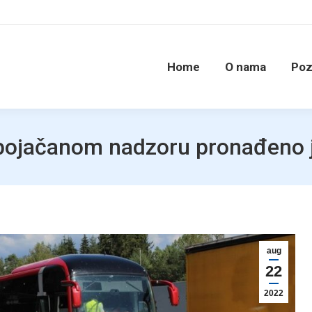
Home
O nama
Poz
 pojačanom nadzoru pronađeno 
aug
22
2022