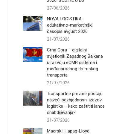
2026. GODINE U EU
27/06/2026
NOVA LOGISTIKA:
edukativno-marketinški
časopis avgust 2026
21/07/2026
Crna Gora – digitalni
svjetionik Zapadnog Balkana
u razvoju eCMR sistema i
međunarodnog drumskog
transporta
21/07/2026
Transportne prevare postaju
najveći bezbjednosni izazov
logistike – kako zaštititi lance
snabdijevanja?
21/07/2026
Maersk i Hapag-Lloyd