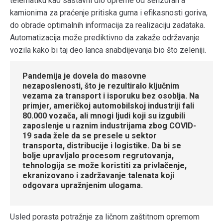
telematiku kao sastavni dio opreme od senzoran a
kamionima za praćenje pritiska guma i efikasnosti goriva,
do obrade optimalnih informacija za realizaciju zadataka.
Automatizacija može prediktivno da zakaže održavanje
vozila kako bi taj deo lanca snabdijevanja bio što zeleniji.
Pandemija je dovela do masovne
nezaposlenosti, što je rezultiralo ključnim
vezama za transport i isporuku bez osoblja. Na
primjer, američkoj automobilskoj industriji fali
80.000 vozača, ali mnogi ljudi koji su izgubili
zaposlenje u raznim industrijama zbog COVID-
19 sada žele da se presele u sektor
transporta, distribucije i logistike. Da bi se
bolje upravljalo procesom regrutovanja,
tehnologija se može koristiti za privlačenje,
ekranizovano i zadržavanje talenata koji
odgovara upražnjenim ulogama.
Usled porasta potražnje za ličnom zaštitnom opremom