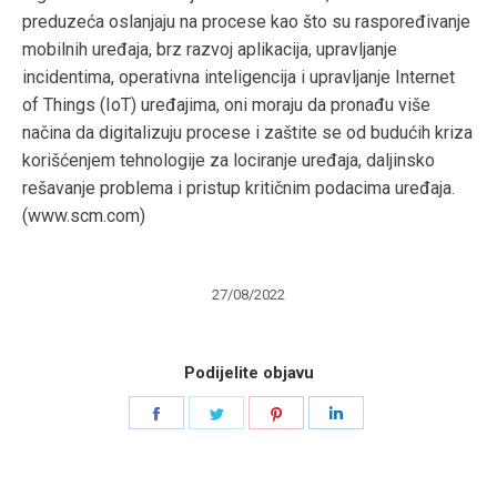
preduzeća oslanjaju na procese kao što su raspoređivanje
mobilnih uređaja, brz razvoj aplikacija, upravljanje
incidentima, operativna inteligencija i upravljanje Internet
of Things (IoT) uređajima, oni moraju da pronađu više
načina da digitalizuju procese i zaštite se od budućih kriza
korišćenjem tehnologije za lociranje uređaja, daljinsko
rešavanje problema i pristup kritičnim podacima uređaja.
(www.scm.com)
27/08/2022
Podijelite objavu
Share
Share
Share
Share
on
on
on
on
Facebook
Twitter
Pinterest
LinkedIn