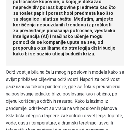
potrošačke kupovine, o kojoj je dokazao
nepredvidiv porast kupovine predmeta kao što
su toalet papir i porast hobi predmeta kao što
su slagalice i alati za baštu. Međutim, umjesto
korišćenja nepouzdanih trendova iz prošlosti
za predviđanje ponašanja potrošača, vještačka
inteligencija (AI) i mašinsko učenje mogu
pomoći da se kompanije upute na sve, od
preporuka o zalihama do strategija distribucije
kako bi se suzbio uticaj budućih kriza.
Održivost je bila na čelu mnogih poslovnih modela kako se
svijet približava ciljevima održivosti. Napori za održivost
pauzirani su tokom pandemije, gde se fokus preusmjerio
na poslovanje jednako blizu poslovanja kao i obično, po
cijenu korišćenja održivih resursa. Kako izlazimo iz
pandemije, održivost se vraća na vrh poslovnih planova.
Skladišta integrišu tajmere za kontrolu osvetljenja, toplote,
vode, gasa i temperature, a drumski teretnjaci usvojili