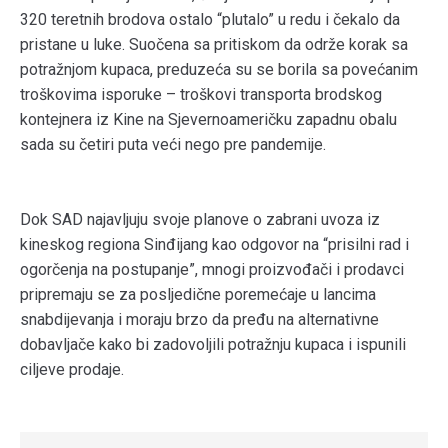
320 teretnih brodova ostalo “plutalo” u redu i čekalo da
pristane u luke. Suočena sa pritiskom da održe korak sa
potražnjom kupaca, preduzeća su se borila sa povećanim
troškovima isporuke – troškovi transporta brodskog
kontejnera iz Kine na Sjevernoameričku zapadnu obalu
sada su četiri puta veći nego pre pandemije.
Dok SAD najavljuju svoje planove o zabrani uvoza iz
kineskog regiona Sinđijang kao odgovor na “prisilni rad i
ogorčenja na postupanje”, mnogi proizvođači i prodavci
pripremaju se za posljedične poremećaje u lancima
snabdijevanja i moraju brzo da pređu na alternativne
dobavljače kako bi zadovoljili potražnju kupaca i ispunili
ciljeve prodaje.