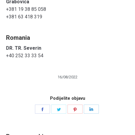
Grabovica
+381 19 38 85 058
+381 63 418 319
Romania
DR. TR. Severin
+40 252 33 33 54
16/08/2022
Podijelite objavu
Share
Share
Share
Share
on
on
on
on
Facebook
Twitter
Pinterest
LinkedIn