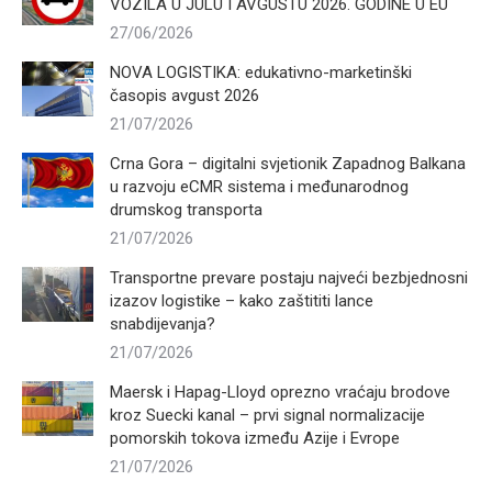
VOZILA U JULU I AVGUSTU 2026. GODINE U EU
27/06/2026
NOVA LOGISTIKA: edukativno-marketinški
časopis avgust 2026
21/07/2026
Crna Gora – digitalni svjetionik Zapadnog Balkana
u razvoju eCMR sistema i međunarodnog
drumskog transporta
21/07/2026
Transportne prevare postaju najveći bezbjednosni
izazov logistike – kako zaštititi lance
snabdijevanja?
21/07/2026
Maersk i Hapag-Lloyd oprezno vraćaju brodove
kroz Suecki kanal – prvi signal normalizacije
pomorskih tokova između Azije i Evrope
21/07/2026