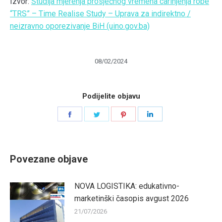
Izvor:
Studija mjerenja prosječnog vremena carinjenja robe
“TRS” – Time Realise Study – Uprava za indirektno /
neizravno oporezivanje BiH (uino.gov.ba)
08/02/2024
Podijelite objavu
Share
Share
Share
Share
on
on
on
on
Facebook
Twitter
Pinterest
LinkedIn
Povezane objave
NOVA LOGISTIKA: edukativno-
marketinški časopis avgust 2026
21/07/2026