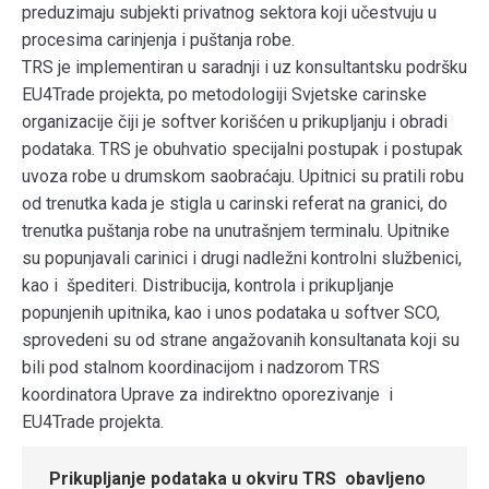
preduzimaju subjekti privatnog sektora koji učestvuju u
procesima carinjenja i puštanja robe.
TRS je implementiran u saradnji i uz konsultantsku podršku
EU4Trade projekta, po metodologiji Svjetske carinske
organizacije čiji je softver korišćen u prikupljanju i obradi
podataka. TRS je obuhvatio specijalni postupak i postupak
uvoza robe u drumskom saobraćaju. Upitnici su pratili robu
od trenutka kada je stigla u carinski referat na granici, do
trenutka puštanja robe na unutrašnjem terminalu. Upitnike
su popunjavali carinici i drugi nadležni kontrolni službenici,
kao i špediteri. Distribucija, kontrola i prikupljanje
popunjenih upitnika, kao i unos podataka u softver SCO,
sprovedeni su od strane angažovanih konsultanata koji su
bili pod stalnom koordinacijom i nadzorom TRS
koordinatora Uprave za indirektno oporezivanje i
EU4Trade projekta.
Prikupljanje podataka u okviru TRS obavljeno