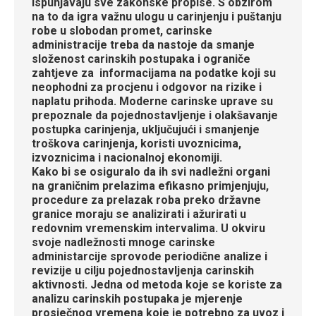
ispunjavaju sve zakonske propise. S obzirom
na to da igra važnu ulogu u carinjenju i puštanju
robe u slobodan promet, carinske
administracije treba da nastoje da smanje
složenost carinskih postupaka i ograniče
zahtjeve za informacijama na podatke koji su
neophodni za procjenu i odgovor na rizike i
naplatu prihoda. Moderne carinske uprave su
prepoznale da pojednostavljenje i olakšavanje
postupka carinjenja, uključujući i smanjenje
troškova carinjenja, koristi uvoznicima,
izvoznicima i nacionalnoj ekonomiji.
Kako bi se osiguralo da ih svi nadležni organi
na graničnim prelazima efikasno primjenjuju,
procedure za prelazak roba preko državne
granice moraju se analizirati i ažurirati u
redovnim vremenskim intervalima. U okviru
svoje nadležnosti mnoge carinske
administarcije sprovode periodične analize i
revizije u cilju pojednostavljenja carinskih
aktivnosti. Jedna od metoda koje se koriste za
analizu carinskih postupaka je mjerenje
prosječnog vremena koje je potrebno za uvoz i