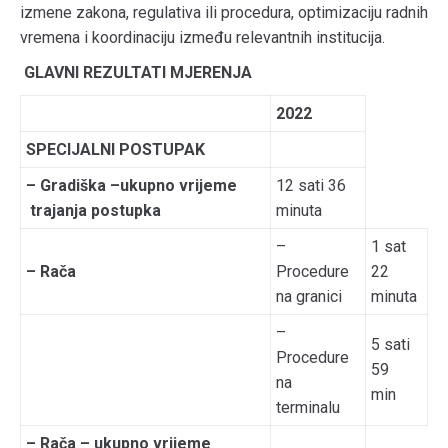
izmene zakona, regulativa ili procedura, optimizaciju radnih
vremena i koordinaciju između relevantnih institucija.
GLAVNI REZULTATI MJERENJA
2022
SPECIJALNI POSTUPAK
– Gradiška –ukupno vrijeme
12 sati 36
trajanja postupka
minuta
–
1 sat
– Rača
Procedure
22
na granici
minuta
–
5 sati
Procedure
59
na
min
terminalu
– Rača – ukupno vrijeme