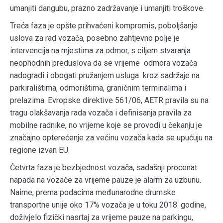
umanjiti dangubu, prazno zadržavanje i umanjiti troškove.
Treća faza je opšte prihvaćeni kompromis, poboljšanje
uslova za rad vozača, posebno zahtjevno polje je
intervencija na mjestima za odmor, s ciljem stvaranja
neophodnih preduslova da se vrijeme odmora vozača
nadogradi i obogati pružanjem usluga kroz sadržaje na
parkiralištima, odmorištima, graničnim terminalima i
prelazima. Evropske direktive 561/06, AETR pravila su na
tragu olakšavanja rada vozača i definisanja pravila za
mobilne radnike, no vrijeme koje se provodi u čekanju je
značajno opterećenje za većinu vozača kada se upućuju na
regione izvan EU.
Četvrta faza je bezbjednost vozača, sadašnji procenat
napada na vozače za vrijeme pauze je alarm za uzbunu.
Naime, prema podacima međunarodne drumske
transportne unije oko 17% vozača je u toku 2018. godine,
doživjelo fizički nasrtaj za vrijeme pauze na parkingu,