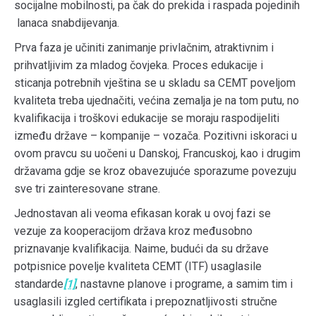
socijalne mobilnosti, pa čak do prekida i raspada pojedinih
lanaca snabdijevanja.
Prva faza je učiniti zanimanje privlačnim, atraktivnim i
prihvatljivim za mladog čovjeka. Proces edukacije i
sticanja potrebnih vještina se u skladu sa CEMT poveljom
kvaliteta treba ujednačiti, većina zemalja je na tom putu, no
kvalifikacija i troškovi edukacije se moraju raspodijeliti
između države – kompanije – vozača. Pozitivni iskoraci u
ovom pravcu su uočeni u Danskoj, Francuskoj, kao i drugim
državama gdje se kroz obavezujuće sporazume povezuju
sve tri zainteresovane strane.
Jednostavan ali veoma efikasan korak u ovoj fazi se
vezuje za kooperacijom država kroz međusobno
priznavanje kvalifikacija. Naime, budući da su države
potpisnice povelje kvaliteta CEMT (ITF) usaglasile
standarde
[1]
, nastavne planove i programe, a samim tim i
usaglasili izgled certifikata i prepoznatljivosti stručne