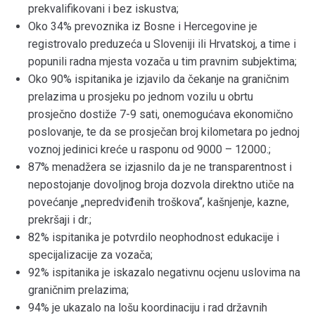
prekvalifikovani i bez iskustva;
Oko 34% prevoznika iz Bosne i Hercegovine je
registrovalo preduzeća u Sloveniji ili Hrvatskoj, a time i
popunili radna mjesta vozača u tim pravnim subjektima;
Oko 90% ispitanika je izjavilo da čekanje na graničnim
prelazima u prosjeku po jednom vozilu u obrtu
prosječno dostiže 7-9 sati, onemogućava ekonomično
poslovanje, te da se prosječan broj kilometara po jednoj
voznoj jedinici kreće u rasponu od 9000 – 12000.;
87% menadžera se izjasnilo da je ne transparentnost i
nepostojanje dovoljnog broja dozvola direktno utiče na
povećanje „nepredviđenih troškova“, kašnjenje, kazne,
prekršaji i dr.;
82% ispitanika je potvrdilo neophodnost edukacije i
specijalizacije za vozača;
92% ispitanika je iskazalo negativnu ocjenu uslovima na
graničnim prelazima;
94% je ukazalo na lošu koordinaciju i rad državnih