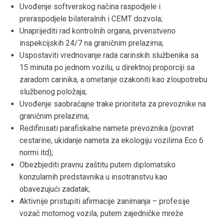
Uvođenje softverskog načina raspodjele i
preraspodjele bilateralnih i CEMT dozvola;
Unaprijediti rad kontrolnih organa, prvenstveno
inspekcijskih 24/7 na graničnim prelazima;
Uspostaviti vrednovanje rada carinskih službenika sa
15 minuta po jednom vozilu, u direktnoj proporciji sa
zaradom carinika, a ometanje ozakoniti kao zloupotrebu
službenog položaja;
Uvođenje saobraćajne trake prioriteta za prevoznike na
graničnim prelazima;
Redifinisati parafiskalne namete prevoznika (povrat
cestarine, ukidanje nameta za ekologiju vozilima Eco 6
normi itd);
Obezbjediti pravnu zaštitu putem diplomatsko
konzularnih predstavnika u insotranstvu kao
obavezujući zadatak;
Aktivnije pristupiti afirmacije zanimanja – profesije
vozač motornog vozila, putem zajedničke mreže