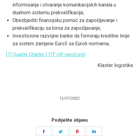
informisanja i otvaranje komunikacijskih kanala u
dualnom sistemu prekvalifikacija;
Obezbjediti finansijsku pomoć za zapošljavanje i
prekvalifikaciju sa biroa za zapošljavanje;
Investicione razvojne banke da formiraju kreditne linije
za sistem zamjene Euro5 sa Euro6 normama;
[1]
Quality Charter | ITF (itf-oecd.org)
Klaster logistika
12/07/2022
Podijelite objavu
Share
Share
Share
Share