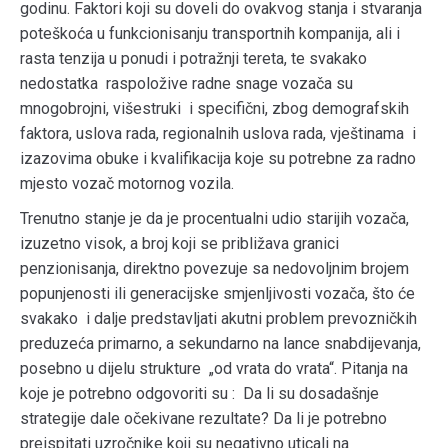
godinu. Faktori koji su doveli do ovakvog stanja i stvaranja
poteškoća u funkcionisanju transportnih kompanija, ali i
rasta tenzija u ponudi i potražnji tereta, te svakako
nedostatka raspoložive radne snage vozača su
mnogobrojni, višestruki i specifični, zbog demografskih
faktora, uslova rada, regionalnih uslova rada, vještinama i
izazovima obuke i kvalifikacija koje su potrebne za radno
mjesto vozač motornog vozila.
Trenutno stanje je da je procentualni udio starijih vozača,
izuzetno visok, a broj koji se približava granici
penzionisanja, direktno povezuje sa nedovoljnim brojem
popunjenosti ili generacijske smjenljivosti vozača, što će
svakako i dalje predstavljati akutni problem prevozničkih
preduzeća primarno, a sekundarno na lance snabdijevanja,
posebno u dijelu strukture „od vrata do vrata“. Pitanja na
koje je potrebno odgovoriti su : Da li su dosadašnje
strategije dale očekivane rezultate? Da li je potrebno
preispitati uzročnike koji su negativno uticali na