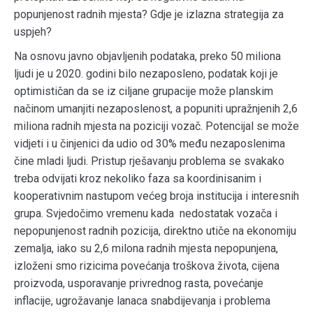
popunjenost radnih mjesta? Gdje je izlazna strategija za
uspjeh?
Na osnovu javno objavljenih podataka, preko 50 miliona
ljudi je u 2020. godini bilo nezaposleno, podatak koji je
optimističan da se iz ciljane grupacije može planskim
načinom umanjiti nezaposlenost, a popuniti upražnjenih 2,6
miliona radnih mjesta na poziciji vozač. Potencijal se može
vidjeti i u činjenici da udio od 30% među nezaposlenima
čine mladi ljudi. Pristup rješavanju problema se svakako
treba odvijati kroz nekoliko faza sa koordinisanim i
kooperativnim nastupom većeg broja institucija i interesnih
grupa. Svjedočimo vremenu kada nedostatak vozača i
nepopunjenost radnih pozicija, direktno utiče na ekonomiju
zemalja, iako su 2,6 milona radnih mjesta nepopunjena,
izloženi smo rizicima povećanja troškova života, cijena
proizvoda, usporavanje privrednog rasta, povećanje
inflacije, ugrožavanje lanaca snabdijevanja i problema