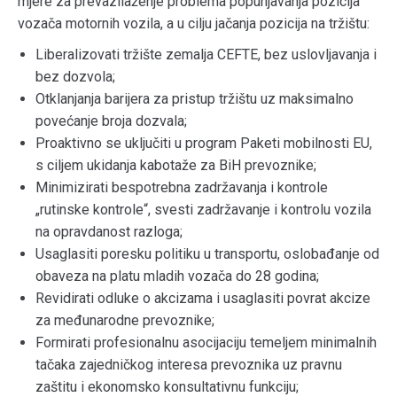
mjere za prevazilaženje problema popunjavanja pozicija
vozača motornih vozila, a u cilju jačanja pozicija na tržištu:
Liberalizovati tržište zemalja CEFTE, bez uslovljavanja i
bez dozvola;
Otklanjanja barijera za pristup tržištu uz maksimalno
povećanje broja dozvala;
Proaktivno se uključiti u program Paketi mobilnosti EU,
s ciljem ukidanja kabotaže za BiH prevoznike;
Minimizirati bespotrebna zadržavanja i kontrole
„rutinske kontrole“, svesti zadržavanje i kontrolu vozila
na opravdanost razloga;
Usaglasiti poresku politiku u transportu, oslobađanje od
obaveza na platu mladih vozača do 28 godina;
Revidirati odluke o akcizama i usaglasiti povrat akcize
za međunarodne prevoznike;
Formirati profesionalnu asocijaciju temeljem minimalnih
tačaka zajedničkog interesa prevoznika uz pravnu
zaštitu i ekonomsko konsultativnu funkciju;