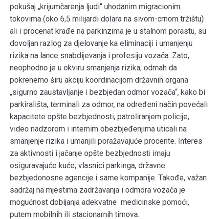
pokušaj „krijumčarenja ljudi“ uhodanim migracionim
tokovima (oko 6,5 milijardi dolara na sivom-crnom tržištu)
ali i procenat krađe na parkinzima je u stalnom porastu, su
dovoljan razlog za djelovanje ka eliminaciji i umanjenju
rizika na lance snabdijevanja i profesiju vozača. Zato,
neophodno je u okviru smanjenja rizika, odmah da
pokrenemo širu akciju koordinacijom državnih organa
„sigurno zaustavljanje i bezbjedan odmor vozača“, kako bi
parkirališta, terminali za odmor, na određeni način povećali
kapacitete opšte bezbjednosti, patroliranjem policije,
video nadzorom i internim obezbjeđenjima uticali na
smanjenje rizika i umanjili poražavajuće procente. Interes
za aktivnosti i jačanje opšte bezbjednosti imaju
osiguravajuće kuće, vlasnici parkinga, državne
bezbjedonosne agencije i same kompanije. Takođe, važan
sadržaj na mjestima zadržavanja i odmora vozača je
mogućnost dobijanja adekvatne medicinske pomoći,
putem mobilnih ili stacionarnih timova.