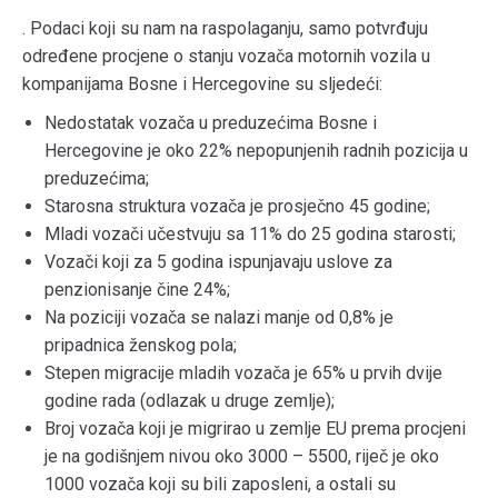
. Podaci koji su nam na raspolaganju, samo potvrđuju
određene procjene o stanju vozača motornih vozila u
kompanijama Bosne i Hercegovine su sljedeći:
Nedostatak vozača u preduzećima Bosne i
Hercegovine je oko 22% nepopunjenih radnih pozicija u
preduzećima;
Starosna struktura vozača je prosječno 45 godine;
Mladi vozači učestvuju sa 11% do 25 godina starosti;
Vozači koji za 5 godina ispunjavaju uslove za
penzionisanje čine 24%;
Na poziciji vozača se nalazi manje od 0,8% je
pripadnica ženskog pola;
Stepen migracije mladih vozača je 65% u prvih dvije
godine rada (odlazak u druge zemlje);
Broj vozača koji je migrirao u zemlje EU prema procjeni
je na godišnjem nivou oko 3000 – 5500, riječ je oko
1000 vozača koji su bili zaposleni, a ostali su