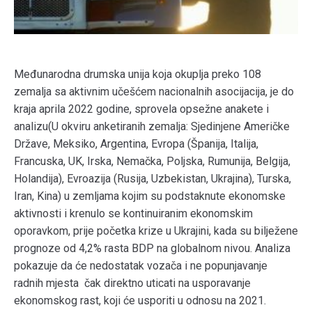
Međunarodna drumska unija koja okuplja preko 108
zemalja sa aktivnim učešćem nacionalnih asocijacija, je do
kraja aprila 2022 godine, sprovela opsežne anakete i
analizu(U okviru anketiranih zemalja: Sjedinjene Američke
Države, Meksiko, Argentina, Evropa (Španija, Italija,
Francuska, UK, Irska, Nemačka, Poljska, Rumunija, Belgija,
Holandija), Evroazija (Rusija, Uzbekistan, Ukrajina), Turska,
Iran, Kina) u zemljama kojim su podstaknute ekonomske
aktivnosti i krenulo se kontinuiranim ekonomskim
oporavkom, prije početka krize u Ukrajini, kada su bilježene
prognoze od 4,2% rasta BDP na globalnom nivou. Analiza
pokazuje da će nedostatak vozača i ne popunjavanje
radnih mjesta čak direktno uticati na usporavanje
ekonomskog rast, koji će usporiti u odnosu na 2021.