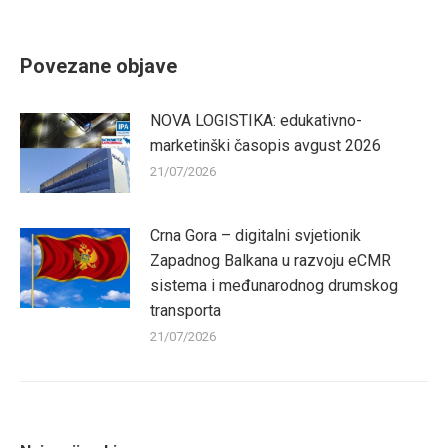
on
on
on
on
Facebook
Twitter
Pinterest
LinkedIn
Povezane objave
NOVA LOGISTIKA: edukativno-
marketinški časopis avgust 2026
21/07/2026
Crna Gora – digitalni svjetionik
Zapadnog Balkana u razvoju eCMR
sistema i međunarodnog drumskog
transporta
21/07/2026