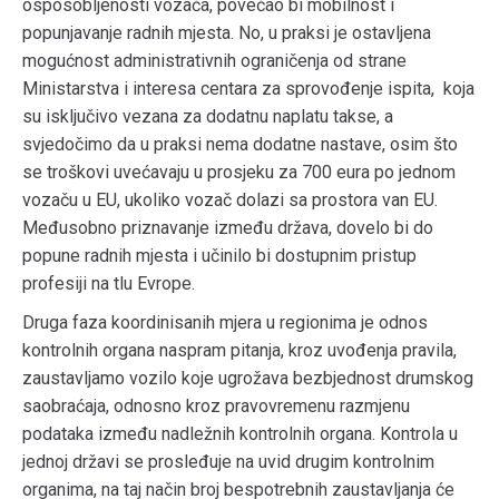
osposobljenosti vozača, povećao bi mobilnost i
popunjavanje radnih mjesta. No, u praksi je ostavljena
mogućnost administrativnih ograničenja od strane
Ministarstva i interesa centara za sprovođenje ispita, koja
su isključivo vezana za dodatnu naplatu takse, a
svjedočimo da u praksi nema dodatne nastave, osim što
se troškovi uvećavaju u prosjeku za 700 eura po jednom
vozaču u EU, ukoliko vozač dolazi sa prostora van EU.
Međusobno priznavanje između država, dovelo bi do
popune radnih mjesta i učinilo bi dostupnim pristup
profesiji na tlu Evrope.
Druga faza koordinisanih mjera u regionima je odnos
kontrolnih organa naspram pitanja, kroz uvođenja pravila,
zaustavljamo vozilo koje ugrožava bezbjednost drumskog
saobraćaja, odnosno kroz pravovremenu razmjenu
podataka između nadležnih kontrolnih organa. Kontrola u
jednoj državi se prosleđuje na uvid drugim kontrolnim
organima, na taj način broj bespotrebnih zaustavljanja će