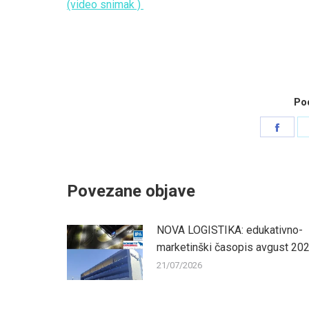
(video snimak )
Pod
Shar
on
Face
Povezane objave
NOVA LOGISTIKA: edukativno-
marketinški časopis avgust 20
21/07/2026