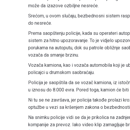
može da izazove ozbiljne nesreće.
Srećom, u ovom slučaju, bezbednosni sistem raspo
do nesreće.
Prema saopštenju policije, kada su operateri autop
sistem za hitno upozoravanje. To je vidjelo upozo
porukama na autoputu, dok su patrole obližnje sao
vozača da smanje brzinu.
Vozača kamiona, kao i vozača automobila koji je ub
policajci u drumskom saobraćaju.
Policija je saopštila da se vozač kamiona, iz is
u iznosu do 8.000 evra. Pored toga, kamion će biti 
Ni tu se ne završava, jer policija takođe prolazi k
optužbe u vezi sa kršenjem zakona o bezbednosti
Na snimku policije vidi se da je prikolica na za
kompanije za prevoz. Iako video klip zamagljuje b