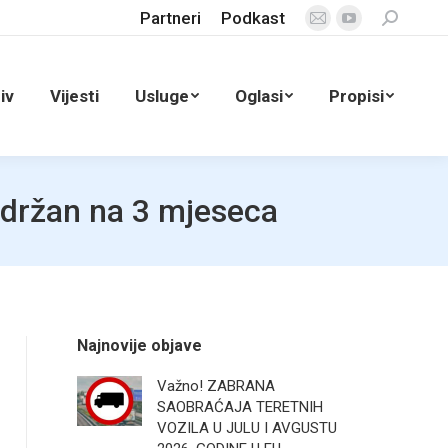
Partneri
Podkast
Search:
Mail
YouTube
page
page
opens
opens
iv
Vijesti
Usluge
Oglasi
Propisi
in
in
new
new
window
window
adržan na 3 mjeseca
Najnovije objave
Važno! ZABRANA
SAOBRAĆAJA TERETNIH
VOZILA U JULU I AVGUSTU