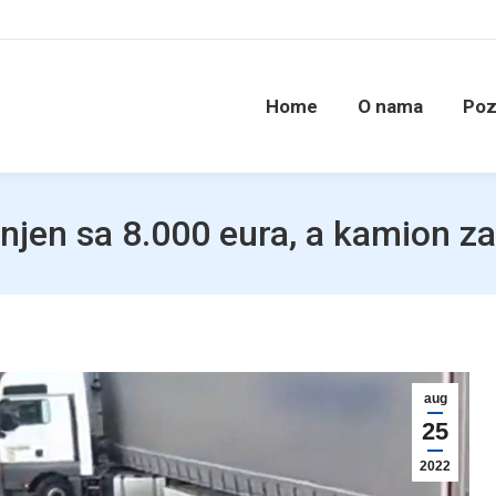
Home
O nama
Poz
jen sa 8.000 eura, a kamion z
aug
25
2022