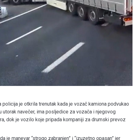
a policija je otkrila trenutak kada je vozač kamiona podvukao
 u utorak navečer, ima posljedice za vozača i njegovog
a, dok je vozilo koje pripada kompaniji za drumski prevoz
da je manevar “strogo zabranjen” i “izuzetno opasan” jer