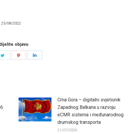
25/08/2022
ijelite objavu
e
Share
Share
Share
on
on
on
book
Twitter
Pinterest
LinkedIn
Crna Gora – digitalni svjetionik
26
Zapadnog Balkana u razvoju
eCMR sistema i međunarodnog
drumskog transporta
21/07/2026