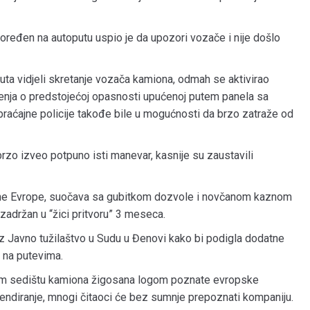
ređen na autoputu uspio je da upozori vozače i nije došlo
uta vidjeli skretanje vozača kamiona, odmah se aktivirao
renja o predstojećoj opasnosti upućenoj putem panela sa
braćajne policije takođe bile u mogućnosti da brzo zatraže od
rzo izveo potpuno isti manevar, kasnije su zaustavili
točne Evrope, suočava sa gubitkom dozvole i novčanom kaznom
zadržan u “žici pritvoru” 3 meseca.
roz Javno tužilaštvo u Sudu u Đenovi kako bi podigla dodatne
 na putevima.
dnjem sedištu kamiona žigosana logom poznate evropske
rendiranje, mnogi čitaoci će bez sumnje prepoznati kompaniju.