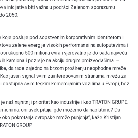
 ova inicijativa biti važna u podršci Zelenom sporazumu
 do 2050.
 koje posluje pod sopstvenim korporativnim identitetom i
unktova zelene energije visokih performansi na autoputevima i
nosi ukupno 500 miliona evra i vjerovatno je do sada najveća
eških kamiona i poziv je na akciju drugim proizvođačima –
litike, da rade zajedno na brzom proširenju neophodne mreže
ju. Kao jasan signal svim zainteresovanim stranama, mreža za
a i dostupna svim teškim komercijalnim vozilima u Evropi, bez
 je naš najhitniji prioritet kao industrije i kao TRATON GRUPE.
amionima, oni uvek pitaju: gde možemo da naplatimo? Da
oko pokretanja evropske mreže punjenja”, kaže Kristijan
i TRATON GROUP.