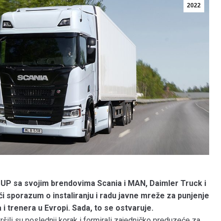
2022
UP sa svojim brendovima Scania i MAN, Daimler Truck i
i sporazum o instaliranju i radu javne mreže za punjenje
 i trenera u Evropi. Sada, to se ostvaruje.
li su poslednji korak i formirali zajedničko preduzeće za