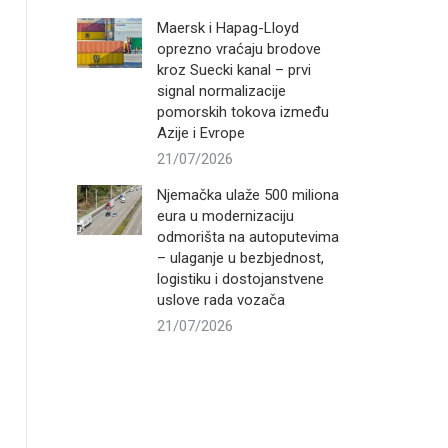
Maersk i Hapag-Lloyd
oprezno vraćaju brodove
kroz Suecki kanal – prvi
signal normalizacije
pomorskih tokova između
Azije i Evrope
21/07/2026
Njemačka ulaže 500 miliona
eura u modernizaciju
odmorišta na autoputevima
– ulaganje u bezbjednost,
logistiku i dostojanstvene
uslove rada vozača
21/07/2026