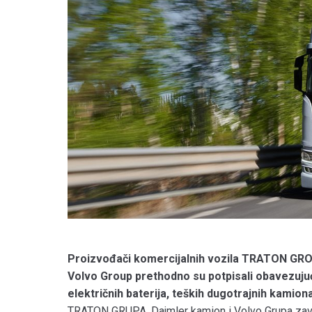
Proizvođači komercijalnih vozila TRATON GRO
Volvo Group prethodno su potpisali obavezujuć
električnih baterija, teških dugotrajnih kamiona
TRATON GRUPA, Dajmler kamion i Volvo Grupa završi