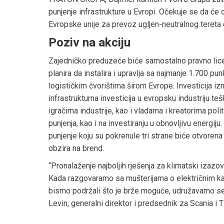
punjenje infrastrukture u Evropi. Očekuje se da će
Evropske unije za prevoz ugljen-neutralnog tereta
Poziv na akciju
Zajedničko preduzeće biće samostalno pravno lice
planira da instalira i upravlja sa najmanje 1.700 p
logističkim čvorištima širom Evrope. Investicija iz
infrastrukturna investicija u evropsku industriju t
igračima industrije, kao i vladama i kreatorima po
punjenja, kao i na investiranju u obnovljivu energi
punjenje koju su pokrenule tri strane biće otvoren
obzira na brend.
“Pronalaženje najboljih rješenja za klimatski izazov
Kada razgovaramo sa mušterijama o električnim k
bismo podržali što je brže moguće, udružavamo se 
Levin, generalni direktor i predsednik za Scania 