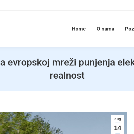
Home
O nama
Poz
a evropskoj mreži punjenja elek
realnost
aug
14