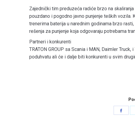
Zajednički tim preduzeća radiće brzo na skaliranja
pouzdano i pogodno javno punjenje teških vozila. 
trenerima baterija u narednim godinama brzo rasti, t
rešenja za punjenje koja odgovaraju potrebama tra
Partneri i konkurenti
TRATON GROUP sa Scania i MAN, Daimler Truck, i 
poduhvatu ali će i dalje biti konkurenti u svim dru
Pod
Shar
on
Face