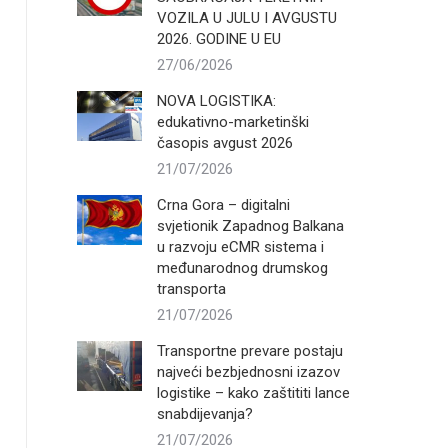
VOZILA U JULU I AVGUSTU
2026. GODINE U EU
27/06/2026
NOVA LOGISTIKA:
edukativno-marketinški
časopis avgust 2026
21/07/2026
Crna Gora – digitalni
svjetionik Zapadnog Balkana
u razvoju eCMR sistema i
međunarodnog drumskog
transporta
21/07/2026
Transportne prevare postaju
najveći bezbjednosni izazov
logistike – kako zaštititi lance
snabdijevanja?
21/07/2026