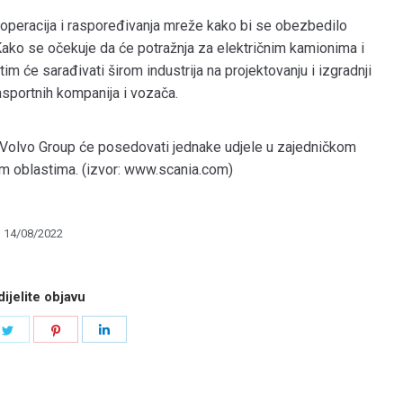
 operacija i raspoređivanja mreže kako bi se obezbedilo
Kako se očekuje da će potražnja za električnim kamionima i
im će sarađivati širom industrija na projektovanju i izgradnji
nsportnih kompanija i vozača.
Volvo Group će posedovati jednake udjele u zajedničkom
gim oblastima. (izvor: www.scania.com)
14/08/2022
ijelite objavu
e
Share
Share
Share
on
on
on
book
Twitter
Pinterest
LinkedIn