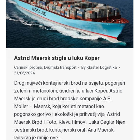
Astrid Maersk stigla u luku Koper
Carinski propisi
,
Drumski transport
By
Klaster Logistika
21/06/2024
Drugi najveći kontejnerski brod na svijetu, pogonjen
zelenim metanolom, usidren je u luci Koper. Astrid
Maersk je drugi brod brodske kompanije A.P.
Moller – Maersk, koja koristi metanol kao
pogonsko gorivo i ekološki je prihvatljivija. Astrid
Maersk Brod | Foto: Kleva filmovi, Jaka Ceglar Njen
sestrinski brod, kontejnerski orah Ana Maersk,
lansiran je ranije ove…