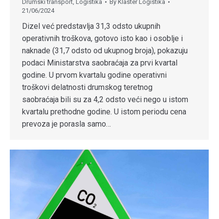
Drumski transport
,
Logistika
By
Klaster Logistika
21/06/2024
Dizel već predstavlja 31,3 odsto ukupnih
operativnih troškova, gotovo isto kao i osoblje i
naknade (31,7 odsto od ukupnog broja), pokazuju
podaci Ministarstva saobraćaja za prvi kvartal
godine. U prvom kvartalu godine operativni
troškovi delatnosti drumskog teretnog
saobraćaja bili su za 4,2 odsto veći nego u istom
kvartalu prethodne godine. U istom periodu cena
prevoza je porasla samo…