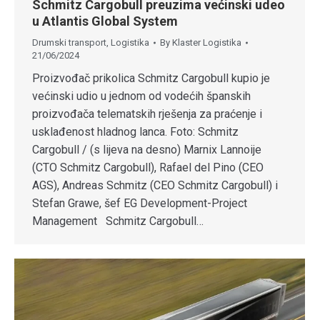
Schmitz Cargobull preuzima većinski udeo
u Atlantis Global System
Drumski transport
,
Logistika
By
Klaster Logistika
21/06/2024
Proizvođač prikolica Schmitz Cargobull kupio je
većinski udio u jednom od vodećih španskih
proizvođača telematskih rješenja za praćenje i
usklađenost hladnog lanca. Foto: Schmitz
Cargobull / (s lijeva na desno) Marnix Lannoije
(CTO Schmitz Cargobull), Rafael del Pino (CEO
AGS), Andreas Schmitz (CEO Schmitz Cargobull) i
Stefan Grawe, šef EG Development-Project
Management Schmitz Cargobull…