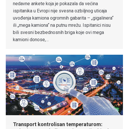
nedavne ankete koja je pokazala da većina
ispitanika u Evropi nije svesna ozbiljnog uticaja
uvođenja kamiona ogromnih gabarita – „gigalinera“
ili „mega kamiona“ na putnu mrežu. Ispitanici nisu
bili svesni bezbednosnih briga koje ovi mega
kamioni donose,…
Transport kontrolisan temperaturom: