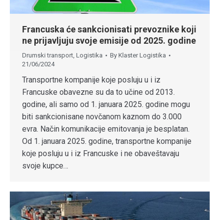
Francuska će sankcionisati prevoznike koji
ne prijavljuju svoje emisije od 2025. godine
Drumski transport
,
Logistika
By
Klaster Logistika
21/06/2024
Transportne kompanije koje posluju u i iz
Francuske obavezne su da to učine od 2013.
godine, ali samo od 1. januara 2025. godine mogu
biti sankcionisane novčanom kaznom do 3.000
evra. Način komunikacije emitovanja je besplatan.
Od 1. januara 2025. godine, transportne kompanije
koje posluju u i iz Francuske i ne obaveštavaju
svoje kupce…