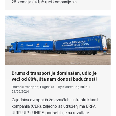
25 zemalja (uključujući kompanije za…
Drumski transport je dominatan, udio je
veći od 80%, šta nam donosi budućnost!
Drumski transport
,
Logistika
By
Klaster Logistika
21/06/2024
Zajednica evropskih železničkih i infrastrukturnih
kompanija (CER), zajedno sa udruženjima ERFA,
UIRR, UIP i UNIFE, podsetila je na rezultate