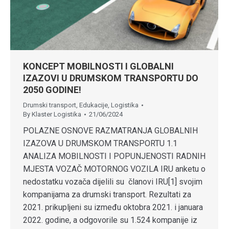
KONCEPT MOBILNOSTI I GLOBALNI
IZAZOVI U DRUMSKOM TRANSPORTU DO
2050 GODINE!
Drumski transport
,
Edukacije
,
Logistika
By
Klaster Logistika
21/06/2024
POLAZNE OSNOVE RAZMATRANJA GLOBALNIH
IZAZOVA U DRUMSKOM TRANSPORTU 1.1
ANALIZA MOBILNOSTI I POPUNJENOSTI RADNIH
MJESTA VOZAČ MOTORNOG VOZILA IRU anketu o
nedostatku vozača dijelili su članovi IRU[1] svojim
kompanijama za drumski transport. Rezultati za
2021. prikupljeni su između oktobra 2021. i januara
2022. godine, a odgovorile su 1.524 kompanije iz