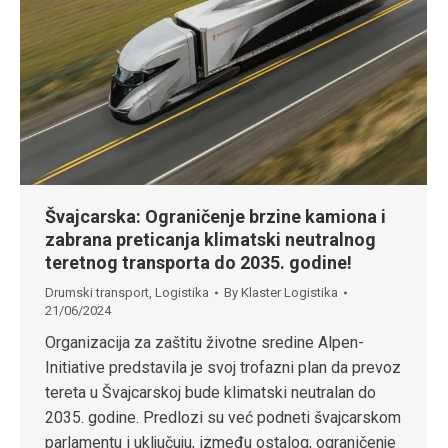
Švajcarska: Ograničenje brzine kamiona i
zabrana preticanja klimatski neutralnog
teretnog transporta do 2035. godine!
Drumski transport
,
Logistika
By
Klaster Logistika
21/06/2024
Organizacija za zaštitu životne sredine Alpen-
Initiative predstavila je svoj trofazni plan da prevoz
tereta u Švajcarskoj bude klimatski neutralan do
2035. godine. Predlozi su već podneti švajcarskom
parlamentu i uključuju, između ostalog, ograničenje