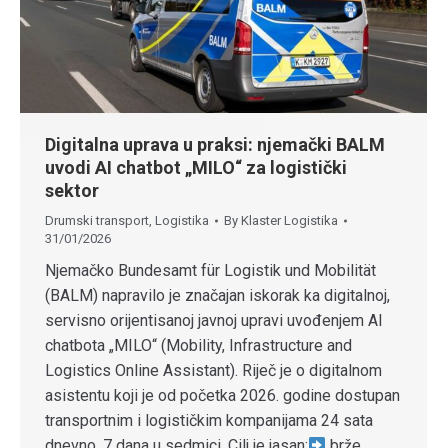
Digitalna uprava u praksi: njemački BALM
uvodi AI chatbot „MILO“ za logistički
sektor
Drumski transport
,
Logistika
By
Klaster Logistika
31/01/2026
Njemačko Bundesamt für Logistik und Mobilität
(BALM) napravilo je značajan iskorak ka digitalnoj,
servisno orijentisanoj javnoj upravi uvođenjem AI
chatbota „MILO“ (Mobility, Infrastructure and
Logistics Online Assistant). Riječ je o digitalnom
asistentu koji je od početka 2026. godine dostupan
transportnim i logističkim kompanijama 24 sata
dnevno, 7 dana u sedmici. Cilj je jasan:
brže