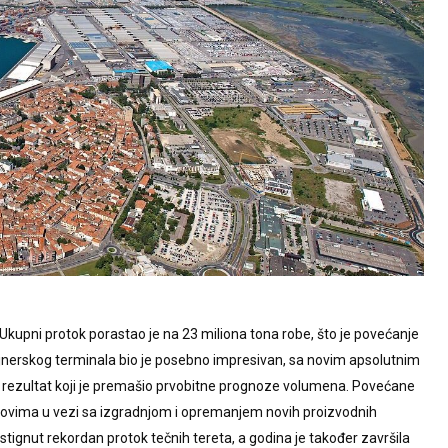
kupni protok porastao je na 23 miliona tona robe, što je povećanje
jnerskog terminala bio je posebno impresivan, sa novim apsolutnim
– rezultat koji je premašio prvobitne prognoze volumena. Povećane
lovima u vezi sa izgradnjom i opremanjem novih proizvodnih
tignut rekordan protok tečnih tereta, a godina je također završila