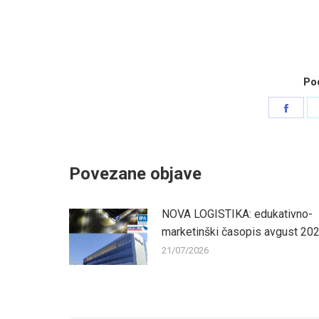
Pod
Shar
on
Face
Povezane objave
NOVA LOGISTIKA: edukativno-
marketinški časopis avgust 20
21/07/2026