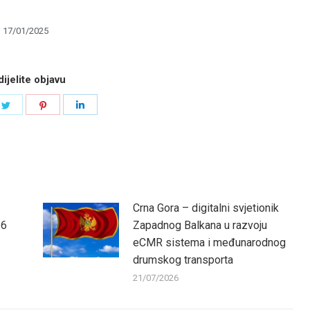
17/01/2025
ijelite objavu
e
Share
Share
Share
on
on
on
book
Twitter
Pinterest
LinkedIn
Crna Gora – digitalni svjetionik
26
Zapadnog Balkana u razvoju
eCMR sistema i međunarodnog
drumskog transporta
21/07/2026