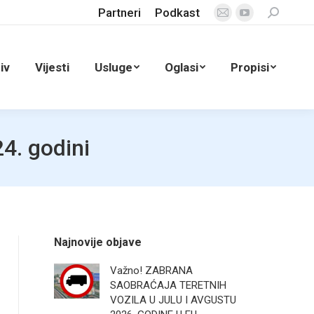
Partneri
Podkast
Search:
Mail
YouTube
page
page
opens
opens
iv
Vijesti
Usluge
Oglasi
Propisi
in
in
new
new
window
window
4. godini
Najnovije objave
Važno! ZABRANA
SAOBRAĆAJA TERETNIH
VOZILA U JULU I AVGUSTU