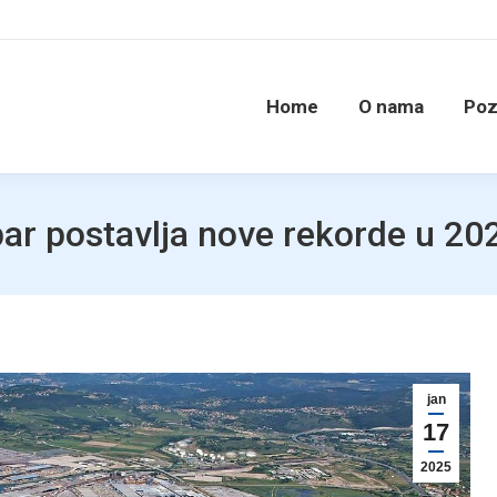
Home
O nama
Poz
ar postavlja nove rekorde u 202
jan
17
2025