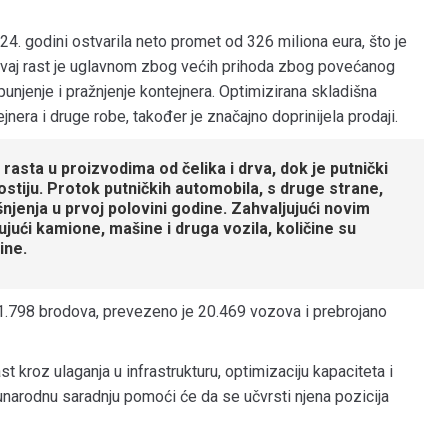
. godini ostvarila neto promet od 326 miliona eura, što je
Ovaj rast je uglavnom zbog većih prihoda zbog povećanog
unjenje i pražnjenje kontejnera. Optimizirana skladišna
ejnera i druge robe, također je značajno doprinijela prodaji.
asta u proizvodima od čelika i drva, dok je putnički
stiju. Protok putničkih automobila, s druge strane,
njenja u prvoj polovini godine. Zahvaljujući novim
jući kamione, mašine i druga vozila, količine su
ine.
 1.798 brodova, prevezeno je 20.469 vozova i prebrojano
t kroz ulaganja u infrastrukturu, optimizaciju kapaciteta i
unarodnu saradnju pomoći će da se učvrsti njena pozicija