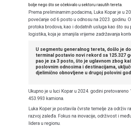
bolje nego što se očekivalo u sektoru rasutih tereta.
Prema preliminarnim podacima, Luka Kopar je u 2024
povećanje od 6 posto u odnosu na 2023. godinu. 
protoka brodova, kao i dodatnih usluga kao što su p
logistika, koja je smanjila vrijeme zadržavanja kont
U segmentu generalnog tereta, došlo je do r
terminal postavio novi rekord sa 125.327 go
pao je za 3 posto, što je uglavnom zbog kaš
poslovnim odnosima i destinacijama, uključu
djelimično obnovljene u drugoj polovini god
Ukupno je u luci Kopar u 2024. godini pretovareno
453.993 kamiona.
Luka Koper je postavila čvrste temelje za održiv ras
razvoj zaleđa. Fokus na inovacije, održivost i međ
lidera u regionu.