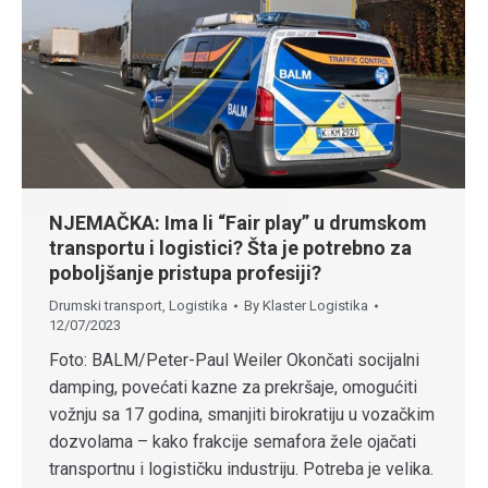
NJEMAČKA: Ima li “Fair play” u drumskom
transportu i logistici? Šta je potrebno za
poboljšanje pristupa profesiji?
Drumski transport
,
Logistika
By
Klaster Logistika
12/07/2023
Foto: BALM/Peter-Paul Weiler Okončati socijalni
damping, povećati kazne za prekršaje, omogućiti
vožnju sa 17 godina, smanjiti birokratiju u vozačkim
dozvolama – kako frakcije semafora žele ojačati
transportnu i logističku industriju. Potreba je velika.