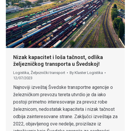
Nizak kapacitet i loša tačnost, odlika
željezničkog transporta u Švedskoj!
Logistika
,
Željeznički transport
By
Klaster Logistika
12/07/2023
Najnoviji izveštaj Švedske transportne agencije o
železničkom prevozu tereta utvrdio je da iako
postoji primetno interesovanje za prevoz robe
železnicom, nedostatak kapaciteta i nizak tačnost
odbija zainteresovane strane. Zaključci izveštaja za
2022, objavljenog ove nedelje, proizilaze iz