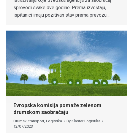
istraživanja koje Švedska agencija za saobraćaj
sprovodi svake dve godine. Prema izveštaju,
ispitanici imaju pozitivan stav prema prevozu…
Evropska komisija pomaže zelenom
drumskom saobraćaju
Drumski transport
,
Logistika
By
Klaster Logistika
12/07/2023