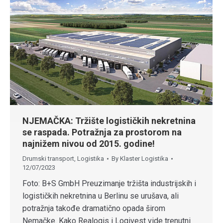
NJEMAČKA: Tržište logističkih nekretnina
se raspada. Potražnja za prostorom na
najnižem nivou od 2015. godine!
Drumski transport
,
Logistika
By
Klaster Logistika
12/07/2023
Foto: B+S GmbH Preuzimanje tržišta industrijskih i
logističkih nekretnina u Berlinu se urušava, ali
potražnja takođe dramatično opada širom
Nemačke. Kako Realogis i Logivest vide trenutni