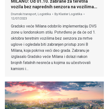
MILANO: Od 01.10. zabrane za teretna
vozila bez naprednih senzora na vozilima…
Drumski transport
,
Logistika
By
Klaster Logistika
12/07/2023
Gradsko veće Milana odobrilo implementaciju DVS
zone u londonskom stilu. Potvrđeno je da će od 1.
oktobra teretnim vozilima bez senzora za mrtve
uglove i ogledala biti zabranjen pristup zoni B
Milana, koja pokriva veći deo grada. Zabranu je
izglasalo Gradsko veće Milana i dolazi nakon
brojnih fatalnih nesreća u kojima su učestvovali
kamioni i…