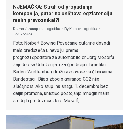
NJEMAČKA: Strah od propadanja
kompanija, putarina uništava egzistenciju
malih prevoznika!?!
Drumski transport
,
Logistika
By
Klaster Logistika
12/07/2023
Foto: Norbert Böwing Povećanje putarine dovodi
mala preduzeća u nevolju, prema
prognozi špeditera za automobile dr Jörg Mosolfa.
Zajedno sa Udruženjem za špediciju i logistiku
Baden-Württemberg traži razgovore sa članovima
Bundestag Bijes zbog planiranog CO2 nije
slučajnost. Ako stupi na snagu 1. decembra bez
daljih promena, uništiće postojanje mnogih malih i
srednjih preduzeća. Jörg Mosolf,…