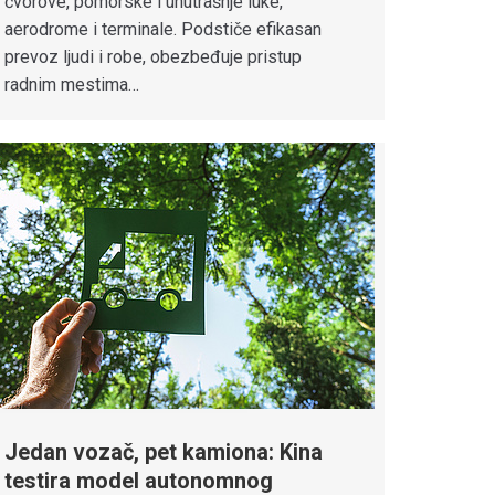
čvorove, pomorske i unutrašnje luke,
aerodrome i terminale. Podstiče efikasan
prevoz ljudi i robe, obezbeđuje pristup
radnim mestima…
Jedan vozač, pet kamiona: Kina
testira model autonomnog