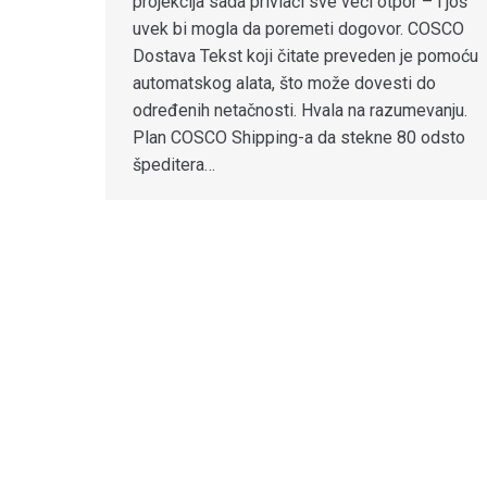
projekcija sada privlači sve veći otpor – i još
uvek bi mogla da poremeti dogovor. COSCO
Dostava Tekst koji čitate preveden je pomoću
automatskog alata, što može dovesti do
određenih netačnosti. Hvala na razumevanju.
Plan COSCO Shipping-a da stekne 80 odsto
špeditera…