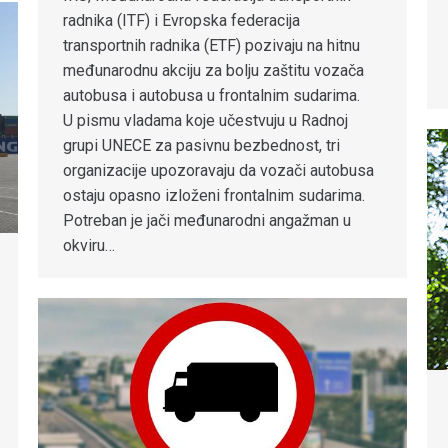
radnika (ITF) i Evropska federacija
transportnih radnika (ETF) pozivaju na hitnu
međunarodnu akciju za bolju zaštitu vozača
autobusa i autobusa u frontalnim sudarima.
U pismu vladama koje učestvuju u Radnoj
grupi UNECE za pasivnu bezbednost, tri
organizacije upozoravaju da vozači autobusa
ostaju opasno izloženi frontalnim sudarima.
Potreban je jači međunarodni angažman u
okviru…