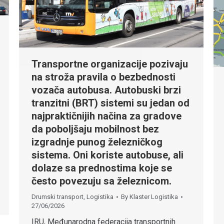
Transportne organizacije pozivaju
na stroža pravila o bezbednosti
vozača autobusa. Autobuski brzi
tranzitni (BRT) sistemi su jedan od
najpraktičnijih načina za gradove
da poboljšaju mobilnost bez
izgradnje punog železničkog
sistema. Oni koriste autobuse, ali
dolaze sa prednostima koje se
često povezuju sa železnicom.
Drumski transport
,
Logistika
By
Klaster Logistika
27/06/2026
IRU, Međunarodna federacija transportnih