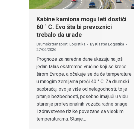
Kabine kamiona mogu leti dostići
60 ° C. Evo šta bi prevoznici
trebalo da urade
Drumski transport
,
Logistika
By
Klaster Logistika
27/06/2026
Prognoze za naredne dane ukazuju na još
jedan talas ekstremne vrućine koji se kreće
širom Evrope, a očekuje se da će temperature
u mnogim zemljama preći 40 ° C. Za drumski
saobraćaj, ovo je više od nelagodnosti: to je
pitanje bezbednosti, posebno imajući u vidu
starenje profesionalnih vozača radne snage
i zdravstvene rizike povezane sa visokim
temperaturama. Stanje…