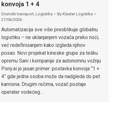
konvoja 1 + 4
Drumski transport
,
Logistika
By
Klaster Logistika
27/06/2026
Automatizacija sve više preoblikuje globalnu
logistiku – ne uklanjanjem vozača preko noći,
već redefinisanjem kako izgleda njihov
posao. Novi projekat kineske grupe za tešku
opremu Sani i kompanije za autonomnu vožnju
Pony.ai je jasan primer: postavka konvoja “1 +
4” gde jedna osoba može da nadgleda do pet
kamiona. Drugim rečima, vozač postaje
operater vodećeg…