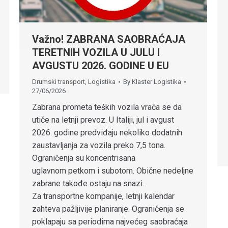
Važno! ZABRANA SAOBRAĆAJA
TERETNIH VOZILA U JULU I
AVGUSTU 2026. GODINE U EU
Drumski transport
,
Logistika
By
Klaster Logistika
27/06/2026
Zabrana prometa teških vozila vraća se da
utiče na letnji prevoz. U Italiji, jul i avgust
2026. godine predviđaju nekoliko dodatnih
zaustavljanja za vozila preko 7,5 tona.
Ograničenja su koncentrisana
uglavnom petkom i subotom. Obične nedeljne
zabrane takođe ostaju na snazi.
Za transportne kompanije, letnji kalendar
zahteva pažljivije planiranje. Ograničenja se
poklapaju sa periodima najvećeg saobraćaja