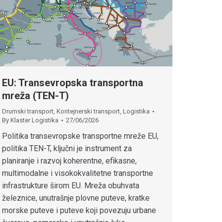
EU: Transevropska transportna
mreža (TEN-T)
Drumski transport
,
Kontejnerski transport
,
Logistika
By
Klaster Logistika
27/06/2026
Politika transevropske transportne mreže EU,
politika TEN-T, ključni je instrument za
planiranje i razvoj koherentne, efikasne,
multimodalne i visokokvalitetne transportne
infrastrukture širom EU. Mreža obuhvata
železnice, unutrašnje plovne puteve, kratke
morske puteve i puteve koji povezuju urbane