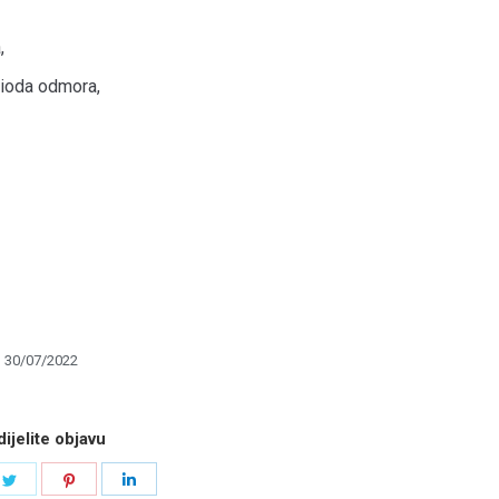
,
rioda odmora,
30/07/2022
ijelite objavu
e
Share
Share
Share