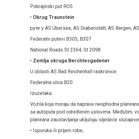
Pokrajinski put RO5
•
Okrug Traunstein
руте у AS Übersee, AS Grabenstätt, AS Bergen, A
Federalni putevi B305, B307
National Roads St 2364, St 2098
•
Zemlja
okruga Berchtesgadener
U oblasti AS Bad Reichenhall raskrsnice:
Federalna ulica B20
Izuzetaka:
Vozila koja moraju da naprave neophodna planiran
sa autoputa pod određenim uslovima. Međutim, voz
planirana zaustavljanja uključuju sljedeće slučajeve,
• Isporuka ili prijem robe,