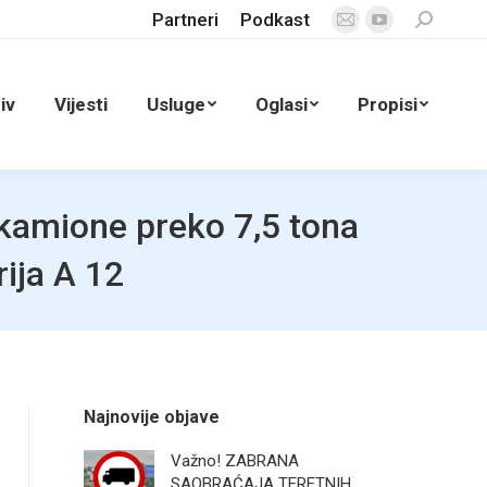
Partneri
Podkast
Search:
Mail
YouTube
page
page
opens
opens
iv
Vijesti
Usluge
Oglasi
Propisi
in
in
new
new
window
window
 kamione preko 7,5 tona
ija A 12
Najnovije objave
Važno! ZABRANA
SAOBRAĆAJA TERETNIH