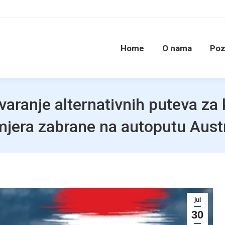
Home
O nama
Poz
varanje alternativnih puteva za
jera zabrane na autoputu Austr
jul
30