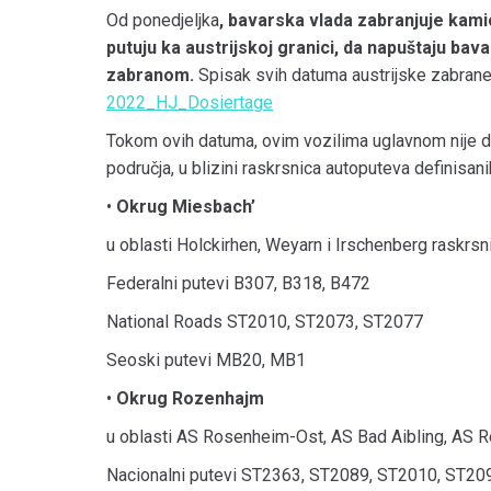
Od ponedjeljka
, bavarska vlada zabranjuje kami
putuju ka austrijskoj granici, da napuštaju 
zabranom.
Spisak svih datuma austrijske zabrane 
2022_HJ_Dosiertage
Tokom ovih datuma, ovim vozilima uglavnom nije
područja, u blizini raskrsnica autoputeva definisan
•
Okrug Miesbach’
u oblasti Holckirhen, Weyarn i Irschenberg raskrsn
Federalni putevi B307, B318, B472
National Roads ST2010, ST2073, ST2077
Seoski putevi MB20, MB1
•
Okrug Rozenhajm
u oblasti AS Rosenheim-Ost, AS Bad Aibling, AS R
Nacionalni putevi ST2363, ST2089, ST2010, ST20