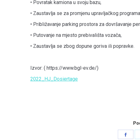
• Povratak kamiona u svoju bazu,
• Zaustavlja se za promjenu upravljačkog programa
• Približavanje parking prostora za dovršavanje pe
• Putovanje na mjesto prebivališta vozača,
• Zaustavlja se zbog dopune goriva ili popravke.
Izvor: ( https://www.bgl-ev.de/)
2022_HJ_Dosiertage
Pod
Shar