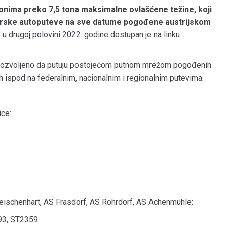
onima preko 7,5 tona maksimalne ovlašćene težine, koji
bavarske autoputeve na sve datume pogođene austrijskom
u drugoj polovini 2022. godine dostupan je na linku
 dozvoljeno da putuju postojećom putnom mrežom pogođenih
ih ispod na federalnim, nacionalnim i regionalnim putevima:
ice:
eischenhart, AS Frasdorf, AS Rohrdorf, AS Achenmühle:
93, ST2359