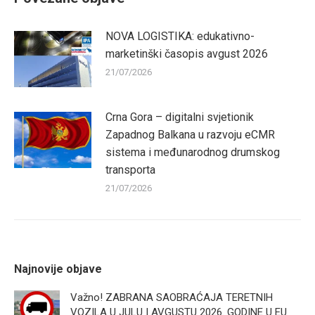
NOVA LOGISTIKA: edukativno-
marketinški časopis avgust 2026
21/07/2026
Crna Gora – digitalni svjetionik
Zapadnog Balkana u razvoju eCMR
sistema i međunarodnog drumskog
transporta
21/07/2026
Najnovije objave
Važno! ZABRANA SAOBRAĆAJA TERETNIH
VOZILA U JULU I AVGUSTU 2026. GODINE U EU