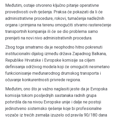
Međutim, ostaje otvoreno ključno pitanje operativne
provedivosti ovih rješenja. Praksa će pokazati da li će
administrativne procedure, rokovi, tumačenja nadležnih
organa i primjena na terenu omogućiti stvarno rasterećenje
transportnih kompanija ili će se dio problema samo
prenijeti na novi nivo administrativnih procedura.
Zbog toga smatramo da je neophodno hitno pokrenuti
institucionalni dijalog između država Zapadnog Balkana,
Republike Hrvatske i Evropske komisije sa ciljem
definisanja održivog modela koji će omogućiti nesmetano
funkcionisanje međunarodnog drumskog transporta i
očuvanje konkurentnosti privrede regiona.
Međutim, ono što je važno naglasiti jeste da je Evropska
komisija tokom posljednjih sastanaka radnih grupa
potvrdila da na nivou Evropske unije i dalje ne postoji
jedinstveno sistemsko rješenje koje bi profesionalne
vozače iz trećih zemalja izuzelo od pravila 90/180 dana