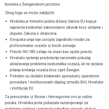
boravka u Šengenskom prostoru.
Zbog toga se može zaključiti:
Hrvatska je trenutno jedina država članica EU koja je
napravila konkretan zakonodavni iskorak kroz izmjene i
dopune Zakona o strancima.
Evropska unija nije usvojila zajednički model za
profesionalne vozače iz trećih zemalja.
Pravilo 90/180 ostaje na snazi kao opšte pravilo.
Hrvatsko rješenje predstavlja nacionalni pokušaj
ublažavanja problema nedostatka vozača, ali ne rješava
pitanje kretanja vozača kroz cijeli Šengen.
Potrebni su dodatni bilateralni sporazumi, operativne
procedure i institucionalni dijalog između BiH, Hrvatske
i institucija EU.
Za prevoznike iz Bosne i Hercegovine ovo je važna
poruka. Hrvatska jeste pokazala razumijevanje za
probleme sektora i napravila određeni iskorak, ali bez