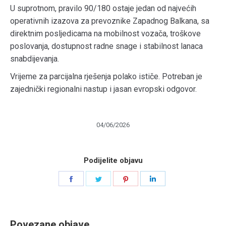
U suprotnom, pravilo 90/180 ostaje jedan od najvećih
operativnih izazova za prevoznike Zapadnog Balkana, sa
direktnim posljedicama na mobilnost vozača, troškove
poslovanja, dostupnost radne snage i stabilnost lanaca
snabdijevanja.
Vrijeme za parcijalna rješenja polako ističe. Potreban je
zajednički regionalni nastup i jasan evropski odgovor.
04/06/2026
Podijelite objavu
Share
Share
Share
Share
on
on
on
on
Facebook
Twitter
Pinterest
LinkedIn
Povezane objave