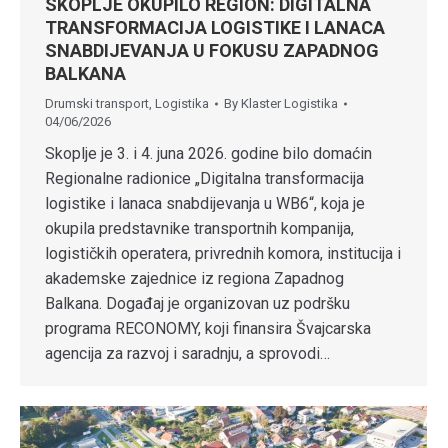
SKOPLJE OKUPILO REGION: DIGITALNA
TRANSFORMACIJA LOGISTIKE I LANACA
SNABDIJEVANJA U FOKUSU ZAPADNOG
BALKANA
Drumski transport
,
Logistika
By
Klaster Logistika
04/06/2026
Skoplje je 3. i 4. juna 2026. godine bilo domaćin
Regionalne radionice „Digitalna transformacija
logistike i lanaca snabdijevanja u WB6“, koja je
okupila predstavnike transportnih kompanija,
logističkih operatera, privrednih komora, institucija i
akademske zajednice iz regiona Zapadnog
Balkana. Događaj je organizovan uz podršku
programa RECONOMY, koji finansira Švajcarska
agencija za razvoj i saradnju, a sprovodi…