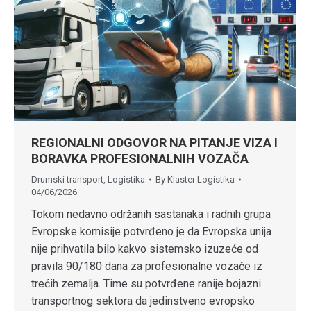
REGIONALNI ODGOVOR NA PITANJE VIZA I
BORAVKA PROFESIONALNIH VOZAČA
Drumski transport
,
Logistika
By
Klaster Logistika
04/06/2026
Tokom nedavno održanih sastanaka i radnih grupa
Evropske komisije potvrđeno je da Evropska unija
nije prihvatila bilo kakvo sistemsko izuzeće od
pravila 90/180 dana za profesionalne vozače iz
trećih zemalja. Time su potvrđene ranije bojazni
transportnog sektora da jedinstveno evropsko