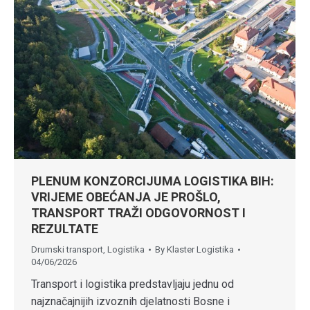
PLENUM KONZORCIJUMA LOGISTIKA BIH:
VRIJEME OBEĆANJA JE PROŠLO,
TRANSPORT TRAŽI ODGOVORNOST I
REZULTATE
Drumski transport
,
Logistika
By
Klaster Logistika
04/06/2026
Transport i logistika predstavljaju jednu od
najznačajnijih izvoznih djelatnosti Bosne i