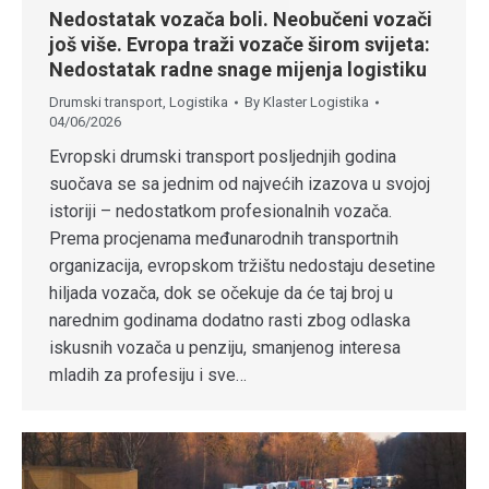
Nedostatak vozača boli. Neobučeni vozači
još više. Evropa traži vozače širom svijeta:
Nedostatak radne snage mijenja logistiku
Drumski transport
,
Logistika
By
Klaster Logistika
04/06/2026
Evropski drumski transport posljednjih godina
suočava se sa jednim od najvećih izazova u svojoj
istoriji – nedostatkom profesionalnih vozača.
Prema procjenama međunarodnih transportnih
organizacija, evropskom tržištu nedostaju desetine
hiljada vozača, dok se očekuje da će taj broj u
narednim godinama dodatno rasti zbog odlaska
iskusnih vozača u penziju, smanjenog interesa
mladih za profesiju i sve…