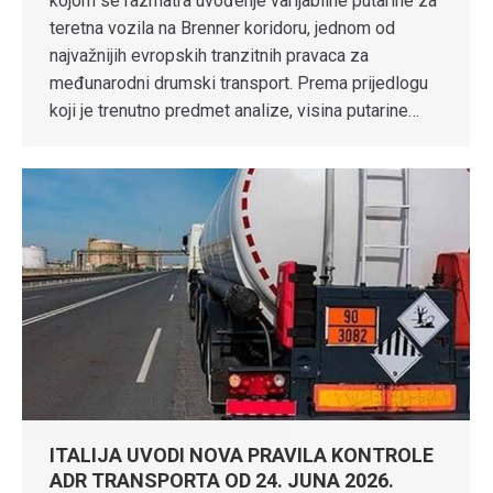
kojom se razmatra uvođenje varijabilne putarine za
teretna vozila na Brenner koridoru, jednom od
najvažnijih evropskih tranzitnih pravaca za
međunarodni drumski transport. Prema prijedlogu
koji je trenutno predmet analize, visina putarine…
ITALIJA UVODI NOVA PRAVILA KONTROLE
ADR TRANSPORTA OD 24. JUNA 2026.