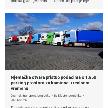
poruka glasi: „Mi smo …..“ Dobro. Ali pitanje nije…
Njemačka otvara pristup podacima o 1.850
parking prostora za kamione u realnom
vremenu
Drumski transport
,
Logistika
By
Klaster Logistika
04/06/2026
Digitalizacija transporta u Evropskoj uniji dobija