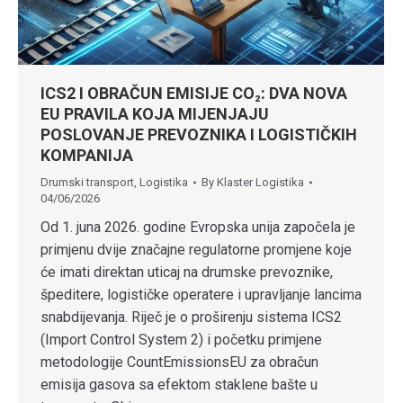
ICS2 I OBRAČUN EMISIJE CO₂: DVA NOVA
EU PRAVILA KOJA MIJENJAJU
POSLOVANJE PREVOZNIKA I LOGISTIČKIH
KOMPANIJA
Drumski transport
,
Logistika
By
Klaster Logistika
04/06/2026
Od 1. juna 2026. godine Evropska unija započela je
primjenu dvije značajne regulatorne promjene koje
će imati direktan uticaj na drumske prevoznike,
špeditere, logističke operatere i upravljanje lancima
snabdijevanja. Riječ je o proširenju sistema ICS2
(Import Control System 2) i početku primjene
metodologije CountEmissionsEU za obračun
emisija gasova sa efektom staklene bašte u