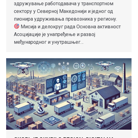
здружување работодавачa у транспортном
сектору у Северној Македонији и једног од
пионира удруживања превозника у региону.
Мисија и делокруг рада Основна активност
Асоцијације је унапређење и развој
међународног и унутрашњег…