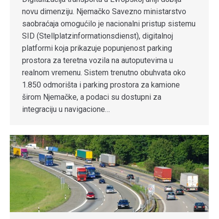
novu dimenziju. Njemačko Savezno ministarstvo
saobraćaja omogućilo je nacionalni pristup sistemu
SID (Stellplatzinformationsdienst), digitalnoj
platformi koja prikazuje popunjenost parking
prostora za teretna vozila na autoputevima u
realnom vremenu. Sistem trenutno obuhvata oko
1.850 odmorišta i parking prostora za kamione
širom Njemačke, a podaci su dostupni za
integraciju u navigacione…