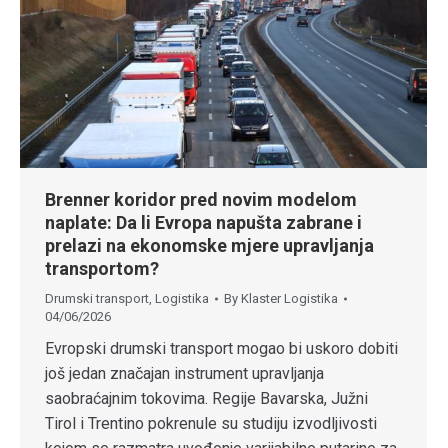
Brenner koridor pred novim modelom
naplate: Da li Evropa napušta zabrane i
prelazi na ekonomske mjere upravljanja
transportom?
Drumski transport
,
Logistika
By
Klaster Logistika
04/06/2026
Evropski drumski transport mogao bi uskoro dobiti
još jedan značajan instrument upravljanja
saobraćajnim tokovima. Regije Bavarska, Južni
Tirol i Trentino pokrenule su studiju izvodljivosti