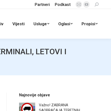
Partneri
Podkast
Search:
Mail
YouTube
page
page
opens
opens
iv
Vijesti
Usluge
Oglasi
Propisi
in
in
new
new
window
window
MINALI, LETOVI I
Najnovije objave
Važno! ZABRANA
SAOBRAĆAJA TERETNIH