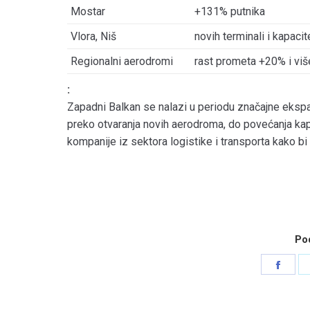
Mostar
+131% putnika
Vlora, Niš
novih terminali i kapacit
Regionalni aerodromi
rast prometa +20% i viš
:
Zapadni Balkan se nalazi u periodu značajne ekspa
preko otvaranja novih aerodroma, do povećanja kapa
kompanije iz sektora logistike i transporta kako bi
Pod
Shar
on
Face