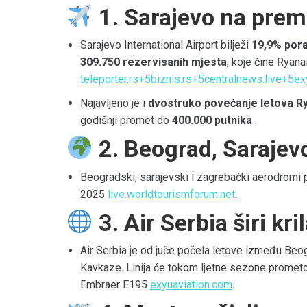
1. Sarajevo na premi
Sarajevo International Airport bilježi
19,9% pora
309.750 rezervisanih mjesta
, koje čine Ryana
teleporter.rs
+5
biznis.rs
+5
centralnews.live
+5
ex
Najavljeno je i
dvostruko povećanje letova R
godišnji promet do
400.000 putnika
.
2. Beograd, Sarajevo
Beogradski, sarajevski i zagrebački aerodromi 
2025
live.worldtourismforum.net
.
3. Air Serbia širi kr
Air Serbia je od juče počela letove između Beogr
Kavkaze. Linija će tokom ljetne sezone promet
Embraer E195
exyuaviation.com
.