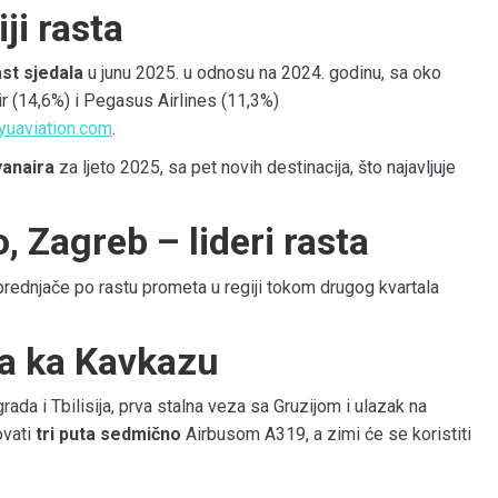
ji rasta
st sjedala
u junu 2025. u odnosu na 2024. godinu, sa oko
ir (14,6%) i Pegasus Airlines (11,3%)
yuaviation.com
.
yanaira
za ljeto 2025, sa pet novih destinacija, što najavljuje
, Zagreb – lideri rasta
prednjače po rastu prometa u regiji tokom drugog kvartala
ila ka Kavkazu
ada i Tbilisija, prva stalna veza sa Gruzijom i ulazak na
ovati
tri puta sedmično
Airbusom A319, a zimi će se koristiti