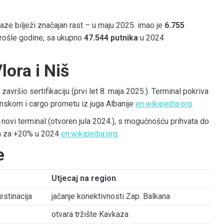
ze bilježi značajan rast – u maju 2025. imao je
6.755
prošle godine, sa ukupno
47.544 putnika
u 2024
lora i Niš
završio sertifikaciju (prvi let 8. maja 2025.). Terminal pokriva
nskom i cargo prometu iz juga Albanije
en.wikipedia.org
.
 novi terminal (otvoren jula 2024.), s mogućnošću prihvata do
ta za +20% u 2024
en.wikipedia.org
.
e
Utjecaj na region
estinacija
jačanje konektivnosti Zap. Balkana
otvara tržište Kavkaza