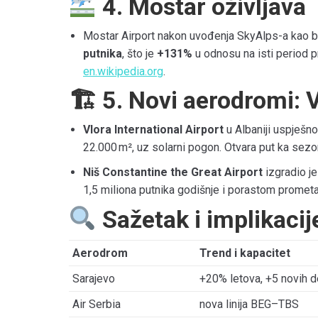
4. Mostar oživljava
Mostar Airport nakon uvođenja SkyAlps-a kao ba
putnika
, što je
+131%
u odnosu na isti period 
en.wikipedia.org
.
🏗 5. Novi aerodromi: V
Vlora International Airport
u Albaniji uspješno 
22.000 m², uz solarni pogon. Otvara put ka sezo
Niš Constantine the Great Airport
izgradio je
1,5 miliona putnika godišnje i porastom prome
Sažetak i implikacij
Aerodrom
Trend i kapacitet
Sarajevo
+20% letova, +5 novih d
Air Serbia
nova linija BEG–TBS