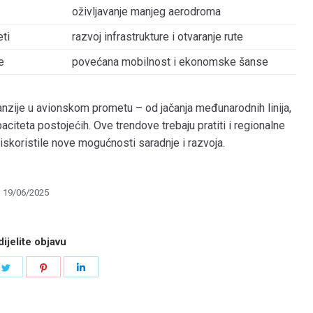
oživljavanje manjeg aerodroma
eti
razvoj infrastrukture i otvaranje rute
e
povećana mobilnost i ekonomske šanse
nzije u avionskom prometu – od jačanja međunarodnih linija,
citeta postojećih. Ove trendove trebaju pratiti i regionalne
 iskoristile nove mogućnosti saradnje i razvoja.
19/06/2025
ijelite objavu
e
Share
Share
Share
on
on
on
book
Twitter
Pinterest
LinkedIn