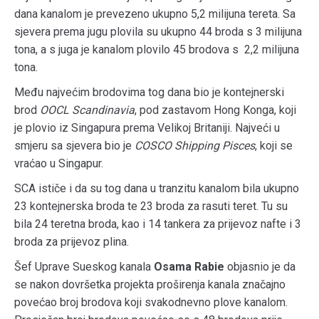
dana kanalom je prevezeno ukupno 5,2 milijuna tereta. Sa
sjevera prema jugu plovila su ukupno 44 broda s 3 milijuna
tona, a s juga je kanalom plovilo 45 brodova s ​​ 2,2 milijuna
tona.
Među najvećim brodovima tog dana bio je kontejnerski
brod
OOCL Scandinavia
, pod zastavom Hong Konga, koji
je plovio iz Singapura prema Velikoj Britaniji. Najveći u
smjeru sa sjevera bio je
COSCO Shipping Pisces
, koji se
vraćao u Singapur.
SCA ističe i da su tog dana u tranzitu kanalom bila ukupno
23 kontejnerska broda te 23 broda za rasuti teret. Tu su
bila 24 teretna broda, kao i 14 tankera za prijevoz nafte i 3
broda za prijevoz plina.
Šef Uprave Sueskog kanala
Osama Rabie
objasnio je da
se nakon dovršetka projekta proširenja kanala značajno
povećao broj brodova koji svakodnevno plove kanalom.