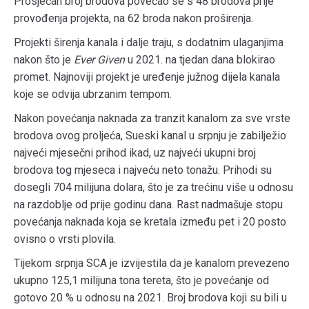
Prosječan broj brodova povećao se s 48 brodova prije
provođenja projekta, na 62 broda nakon proširenja.
Projekti širenja kanala i dalje traju, s dodatnim ulaganjima
nakon što je
Ever
Given
u 2021. na tjedan dana blokirao
promet. Najnoviji projekt je uređenje južnog dijela kanala
koje se odvija ubrzanim tempom.
Nakon povećanja naknada za tranzit kanalom za sve vrste
brodova ovog proljeća, Sueski kanal u srpnju je zabilježio
najveći mjesečni prihod ikad, uz najveći ukupni broj
brodova tog mjeseca i najveću neto tonažu. Prihodi su
dosegli 704 milijuna dolara, što je za trećinu više u odnosu
na razdoblje od prije godinu dana. Rast nadmašuje stopu
povećanja naknada koja se kretala između pet i 20 posto
ovisno o vrsti plovila.
Tijekom srpnja SCA je izvijestila da je kanalom prevezeno
ukupno 125,1 milijuna tona tereta, što je povećanje od
gotovo 20 % u odnosu na 2021. Broj brodova koji su bili u