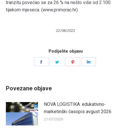
tranzitu povećao se za 26 % na nešto više od 2.100
tijekom mjeseca. (www.primorac.hr)
22/08/2022
Podijelite objavu
Share
Share
Share
Share
on
on
on
on
Facebook
Twitter
Pinterest
LinkedIn
Povezane objave
NOVA LOGISTIKA: edukativno-
marketinški časopis avgust 2026
21/07/2026