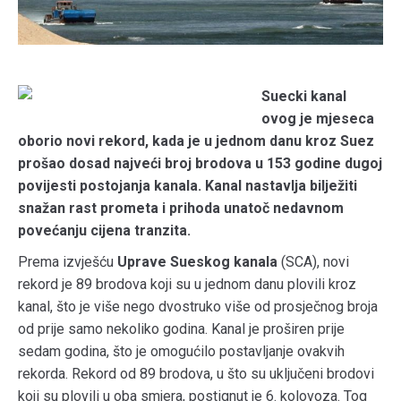
Suecki kanal
ovog je mjeseca
oborio novi rekord, kada je u jednom danu kroz Suez
prošao dosad najveći broj brodova u 153 godine dugoj
povijesti postojanja kanala. Kanal nastavlja bilježiti
snažan rast prometa i prihoda unatoč nedavnom
povećanju cijena tranzita.
Prema izvješću
Uprave Sueskog kanala
(SCA), novi
rekord je 89 brodova koji su u jednom danu plovili kroz
kanal, što je više nego dvostruko više od prosječnog broja
od prije samo nekoliko godina. Kanal je proširen prije
sedam godina, što je omogućilo postavljanje ovakvih
rekorda. Rekord od 89 brodova, u što su uključeni brodovi
koji su plovili u oba smjera, postignut je 6. kolovoza. Tog