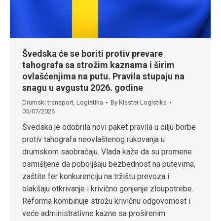
Švedska će se boriti protiv prevare
tahografa sa strožim kaznama i širim
ovlašćenjima na putu. Pravila stupaju na
snagu u avgustu 2026. godine
Drumski transport
,
Logistika
By
Klaster Logistika
05/07/2026
Švedska je odobrila novi paket pravila u cilju borbe
protiv tahografa neovlaštenog rukovanja u
drumskom saobraćaju. Vlada kaže da su promene
osmišljene da poboljšaju bezbednost na putevima,
zaštite fer konkurenciju na tržištu prevoza i
olakšaju otkrivanje i krivično gonjenje zloupotrebe.
Reforma kombinuje strožu krivičnu odgovornost i
veće administrativne kazne sa proširenim