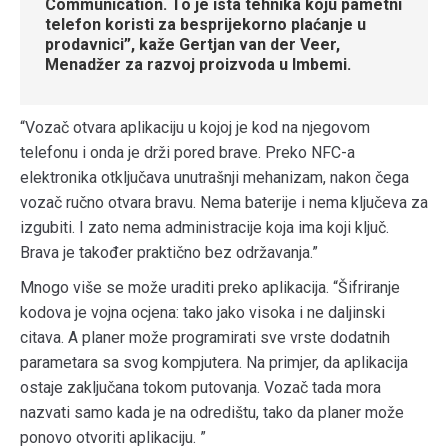
Communication. To je ista tehnika koju pametni
telefon koristi za besprijekorno plaćanje u
prodavnici”, kaže Gertjan van der Veer,
Menadžer za razvoj proizvoda u Imbemi.
“Vozač otvara aplikaciju u kojoj je kod na njegovom
telefonu i onda je drži pored brave. Preko NFC-a
elektronika otključava unutrašnji mehanizam, nakon čega
vozač ručno otvara bravu. Nema baterije i nema ključeva za
izgubiti. I zato nema administracije koja ima koji ključ.
Brava je također praktično bez održavanja.”
Mnogo više se može uraditi preko aplikacija. “Šifriranje
kodova je vojna ocjena: tako jako visoka i ne daljinski
citava. A planer može programirati sve vrste dodatnih
parametara sa svog kompjutera. Na primjer, da aplikacija
ostaje zaključana tokom putovanja. Vozač tada mora
nazvati samo kada je na odredištu, tako da planer može
ponovo otvoriti aplikaciju. ”