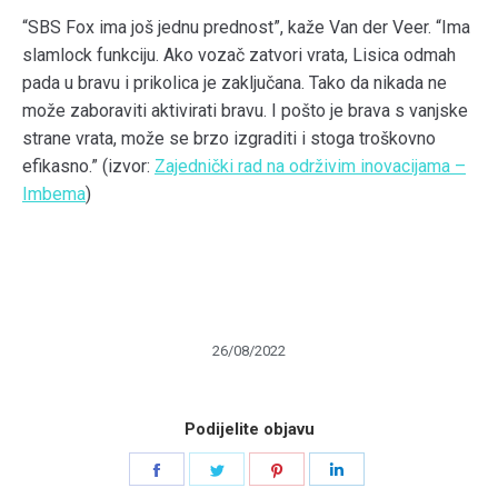
“SBS Fox ima još jednu prednost”, kaže Van der Veer. “Ima
slamlock funkciju. Ako vozač zatvori vrata, Lisica odmah
pada u bravu i prikolica je zaključana. Tako da nikada ne
može zaboraviti aktivirati bravu. I pošto je brava s vanjske
strane vrata, može se brzo izgraditi i stoga troškovno
efikasno.” (izvor:
Zajednički rad na održivim inovacijama –
Imbema
)
26/08/2022
Podijelite objavu
Share
Share
Share
Share