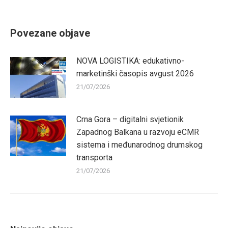
on
on
on
on
Facebook
Twitter
Pinterest
LinkedIn
Povezane objave
NOVA LOGISTIKA: edukativno-
marketinški časopis avgust 2026
21/07/2026
Crna Gora – digitalni svjetionik
Zapadnog Balkana u razvoju eCMR
sistema i međunarodnog drumskog
transporta
21/07/2026