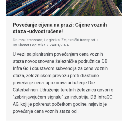
Povećanje cijena na pruzi: Cijene voznih
staza -udvostručene!
Drumski transport
,
Logistika
,
Željeznički transport
By
Klaster Logistika
24/01/2024
U vezi sa planiranim povećanjem cena voznih
staza novoosnovane železničke podružnice DB
Infra Go i obustavom subvencija za cene voznih
staza, železničkom prevozu preti drastično
povećanje cena, upozorava udruženje Die
Güterbahnen. Udruženje teretnih železnica govori o
“zabrinjavajućem signalu” za industriju. DB InfraGO
AG, koji je pokrenut početkom godine, najavio je
povećanje cena voznih staza od…