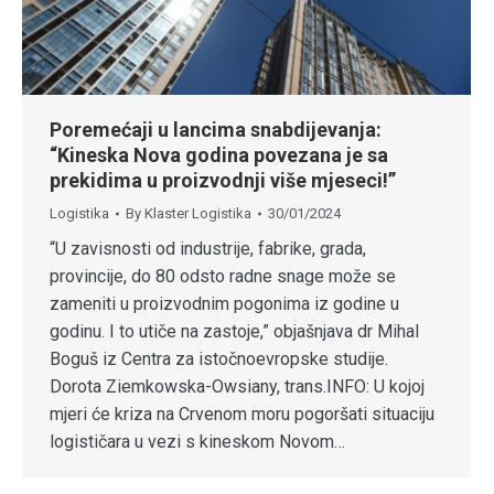
Poremećaji u lancima snabdijevanja:
“Kineska Nova godina povezana je sa
prekidima u proizvodnji više mjeseci!”
Logistika
By
Klaster Logistika
30/01/2024
“U zavisnosti od industrije, fabrike, grada,
provincije, do 80 odsto radne snage može se
zameniti u proizvodnim pogonima iz godine u
godinu. I to utiče na zastoje,” objašnjava dr Mihal
Boguš iz Centra za istočnoevropske studije.
Dorota Ziemkowska-Owsiany, trans.INFO: U kojoj
mjeri će kriza na Crvenom moru pogoršati situaciju
logističara u vezi s kineskom Novom…