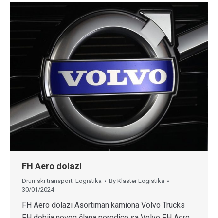
FH Aero dolazi
Drumski transport
,
Logistika
By
Klaster Logistika
30/01/2024
FH Aero dolazi Asortiman kamiona Volvo Trucks
FH dobija novog člana porodice sa Volvo FH Aero.