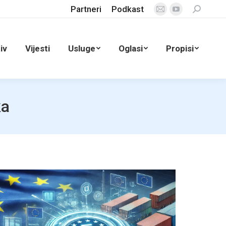
Partneri
Podkast
Search:
Mail
YouTube
page
page
opens
opens
iv
Vijesti
Usluge
Oglasi
Propisi
in
in
new
new
window
window
ka