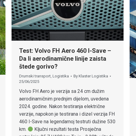
Test: Volvo FH Aero 460 I-Save –
Da li aerodinamične linije zaista
štede gorivo?
Drumski transport
,
Logistika
By
Klaster Logistika
25/06/2025
Volvo FH Aero je verzija sa 24 cm dužim
aerodinamičnim prednjim dijelom, uvedena
2024. godine. Nakon testiranja električne
verzije, napokon je testirana i dizel verzija FH
460 I-Save na legendarnoj testruti dužine 530
km.
Ključni rezultati testa Prosječna