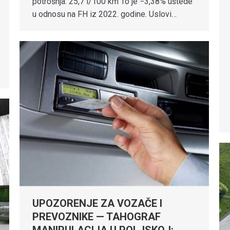
potrošnja: 25,7 l/100 km To je −3,38% uštede
u odnosu na FH iz 2022. godine. Uslovi…
UPOZORENJE ZA VOZAČE I
PREVOZNIKE — TAHOGRAF
MANIPULACIJA U POLJSKOJ: