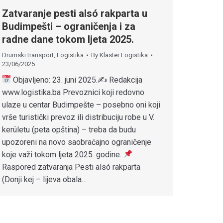
Zatvaranje pesti alsó rakparta u
Budimpešti – ograničenja i za
radne dane tokom ljeta 2025.
Drumski transport
,
Logistika
By
Klaster Logistika
23/06/2025
Objavljeno: 23. juni 2025.✍
Redakcija
www.logistika.ba Prevoznici koji redovno
ulaze u centar Budimpešte – posebno oni koji
vrše turistički prevoz ili distribuciju robe u V.
kerületu (peta opština) – treba da budu
upozoreni na novo saobraćajno ograničenje
koje važi tokom ljeta 2025. godine.
Raspored zatvaranja Pesti alsó rakparta
(Donji kej – lijeva obala…