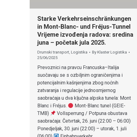
Starke Verkehrseinschränkungen
in Mont-Blanc- und Fréjus-Tunnel
Vrijeme izvođenja radova: sredina
juna – početak jula 2025.
Drumski transport
,
Logistika
By
Klaster Logistika
25/06/2025
Prevoznici na pravcu Francuska–Italija
suočavaju se s ozbiljnim ograničenjima i
potencijalnim kašnjenjima zbog noćnih
zatvaranja i regulacije jednosmjernog
saobraćaja u dva ključna alpska tunela: Mont
Blanc i Fréjus.
Mont-Blanc tunel (GEIE-
TMB)
Vollsperrung / Potpuna obustava
saobraćaja: Četvrtak, 26. juni (22:00 – 06:00)
Ponedjeljak, 30. juni (22:00) – utorak, 1. juli
(06:00)
Einbahnverkehr…