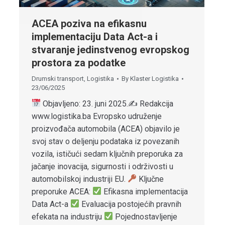
ACEA poziva na efikasnu
implementaciju Data Act-a i
stvaranje jedinstvenog evropskog
prostora za podatke
Drumski transport
,
Logistika
By
Klaster Logistika
23/06/2025
Objavljeno: 23. juni 2025.✍
Redakcija
www.logistika.ba Evropsko udruženje
proizvođača automobila (ACEA) objavilo je
svoj stav o deljenju podataka iz povezanih
vozila, ističući sedam ključnih preporuka za
jačanje inovacija, sigurnosti i održivosti u
automobilskoj industriji EU.
Ključne
preporuke ACEA:
Efikasna implementacija
Data Act-a
Evaluacija postojećih pravnih
efekata na industriju
Pojednostavljenje