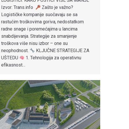
LOGISTICI: KAKO POSTIĆI VIŠE SA MANJE
Izvor: Trans.info
Zašto je važno?
Logističke kompanije suočavaju se sa
rastućim troškovima goriva, nedostatkom
radne snage i poremećajima u lancima
snabdijevanja. Strategije za smanjenje
troškova više nisu izbor – one su
neophodnost.
KLJUČNE STRATEGIJE ZA
UŠTEDU
1. Tehnologija za operativnu
efikasnost…