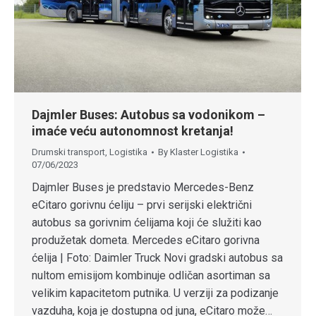
Dajmler Buses: Autobus sa vodonikom –
imaće veću autonomnost kretanja!
Drumski transport
,
Logistika
By
Klaster Logistika
07/06/2023
Dajmler Buses je predstavio Mercedes-Benz
eCitaro gorivnu ćeliju – prvi serijski električni
autobus sa gorivnim ćelijama koji će služiti kao
produžetak dometa. Mercedes eCitaro gorivna
ćelija | Foto: Daimler Truck Novi gradski autobus sa
nultom emisijom kombinuje odličan asortiman sa
velikim kapacitetom putnika. U verziji za podizanje
vazduha, koja je dostupna od juna, eCitaro može…