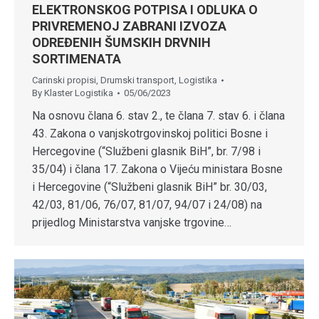
ELEKTRONSKOG POTPISA I ODLUKA O
PRIVREMENOJ ZABRANI IZVOZA
ODREĐENIH ŠUMSKIH DRVNIH
SORTIMENATA
Carinski propisi
,
Drumski transport
,
Logistika
By
Klaster Logistika
05/06/2023
Na osnovu člana 6. stav 2., te člana 7. stav 6. i člana
43. Zakona o vanjskotrgovinskoj politici Bosne i
Hercegovine (“Službeni glasnik BiH”, br. 7/98 i
35/04) i člana 17. Zakona o Vijeću ministara Bosne
i Hercegovine (“Službeni glasnik BiH” br. 30/03,
42/03, 81/06, 76/07, 81/07, 94/07 i 24/08) na
prijedlog Ministarstva vanjske trgovine…