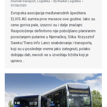
Drumski transport
,
Logistika
By
Klaster Logistika
07/06/2023
Evropska asocijacija međunarodnih špeditera
ELVIS AG sumira prve mesece ove godine. Iako su
cene goriva pale, izazovi su i dalje značajni.
Raspoloženje definitivno nije poboljšano planiranim
povećanjem putarine u Njemačkoj. Slika: Krzysztof
Sawko/Trans.Info Lanci snabdevanja i transporta,
koji su u poslednje vreme jako zategnuti, polako
dobijaju dah, navodi se u izveštaju tržišta koji je
upravo…