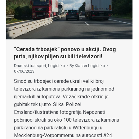
“Cerada trbosjek” ponovo u akciji. Ovog
puta, njihov plijen su bili televizori!
Drumski transport
,
Logistika
By
Klaster Logistika
07/06/2023
Sinoć su trbosjeci cerade ukrali veliki broj
televizora iz kamiona parkiranog na jednom od
njemačkih autoputeva. Vozač krađe otkrio je
gubitak tek ujutro. Slika: Polizei
Emsland/ilustrativna fotografija Nepoznati
počinioci ukrali su oko 100 televizora iz kamiona
parkiranog na parkiralištu u Wittenburgu u
Mecklenburg-Vorpommernu na autocesti A24.