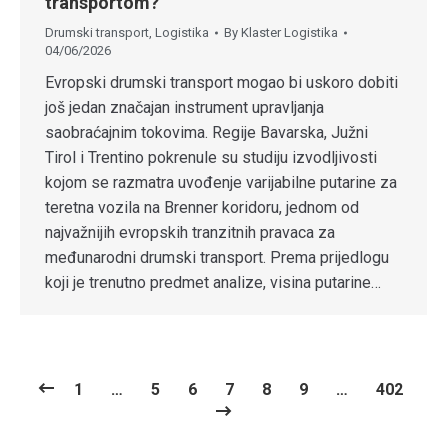
transportom?
Drumski transport
,
Logistika
By
Klaster Logistika
04/06/2026
Evropski drumski transport mogao bi uskoro dobiti
još jedan značajan instrument upravljanja
saobraćajnim tokovima. Regije Bavarska, Južni
Tirol i Trentino pokrenule su studiju izvodljivosti
kojom se razmatra uvođenje varijabilne putarine za
teretna vozila na Brenner koridoru, jednom od
najvažnijih evropskih tranzitnih pravaca za
međunarodni drumski transport. Prema prijedlogu
koji je trenutno predmet analize, visina putarine…
1
…
5
6
7
8
9
…
402