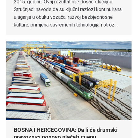
2015. godinu. Ovaj rezultat nije došao slučajno.
Stručnjaci navode da su ključni razlozi kontinuirana
ulaganja u obuku vozača, razvoj bezbjednosne
kulture, primjena savremenih tehnologija i stroži…
BOSNA I HERCEGOVINA: Da li će drumski
prevoznici ponovo plaćati cijenu