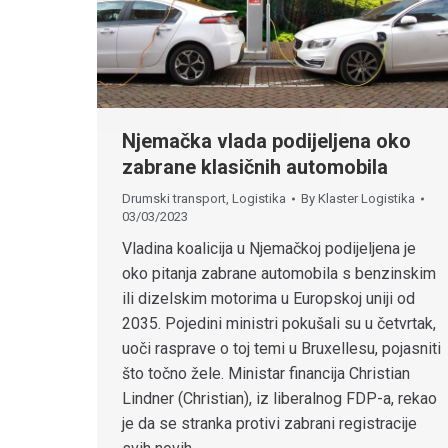
Njemačka vlada podijeljena oko
zabrane klasičnih automobila
Drumski transport
,
Logistika
By
Klaster Logistika
03/03/2023
Vladina koalicija u Njemačkoj podijeljena je
oko pitanja zabrane automobila s benzinskim
ili dizelskim motorima u Europskoj uniji od
2035. Pojedini ministri pokušali su u četvrtak,
uoči rasprave o toj temi u Bruxellesu, pojasniti
što točno žele. Ministar financija Christian
Lindner (Christian), iz liberalnog FDP-a, rekao
je da se stranka protivi zabrani registracije