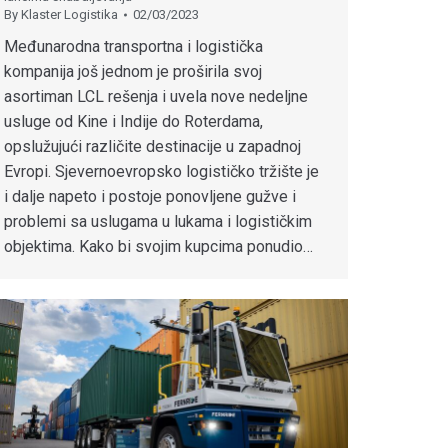
By
Klaster Logistika
02/03/2023
Međunarodna transportna i logistička
kompanija još jednom je proširila svoj
asortiman LCL rešenja i uvela nove nedeljne
usluge od Kine i Indije do Roterdama,
opslužujući različite destinacije u zapadnoj
Evropi. Sjevernoevropsko logističko tržište je
i dalje napeto i postoje ponovljene gužve i
problemi sa uslugama u lukama i logističkim
objektima. Kako bi svojim kupcima ponudio…