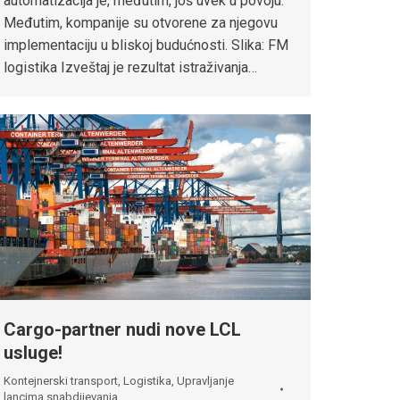
automatizacija je, međutim, još uvek u povoju.
Međutim, kompanije su otvorene za njegovu
implementaciju u bliskoj budućnosti. Slika: FM
logistika Izveštaj je rezultat istraživanja…
Cargo-partner nudi nove LCL
usluge!
Kontejnerski transport
,
Logistika
,
Upravljanje
lancima snabdijevanja