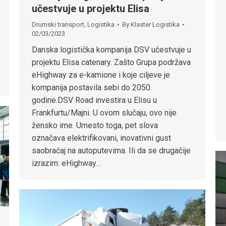
učestvuje u projektu Elisa
Drumski transport
,
Logistika
By
Klaster Logistika
02/03/2023
Danska logistička kompanija DSV učestvuje u
projektu Elisa catenary. Zašto Grupa podržava
eHighway za e-kamione i koje ciljeve je
kompanija postavila sebi do 2050.
godine.DSV Road investira u Elisu u
Frankfurtu/Majni. U ovom slučaju, ovo nije
žensko ime. Umesto toga, pet slova
označava elektrifikovani, inovativni gust
saobraćaj na autoputevima. Ili da se drugačije
izrazim: eHighway…