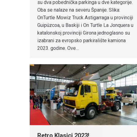
su dva pobednička parkinga u dve kategorije.
Oba se nalaze na severu Španije. Slika:
OnTurtle Mowiz Truck Astigarraga u provinciji
Guipúzcoa, u Baskiji i On Turtle La Jonquera u
katalonskoj provinciji Girona jednoglasno su
izabrani za evropsko parkiralište kamiona
2023. godine. Ove…
Retro Klasici 2023!