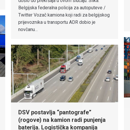
došlo do prekršaja u ovom slučaju. Slika:
Belgijska federalna policija za autoputeve /
Twitter Vozač kamiona koji radi za belgijskog
prijevoznika u transportu ADR dobio je
novčanu…
DSV postavlja “pantografe”
(rogove) na kamion radi punjenja
baterija. Logistička kompanija