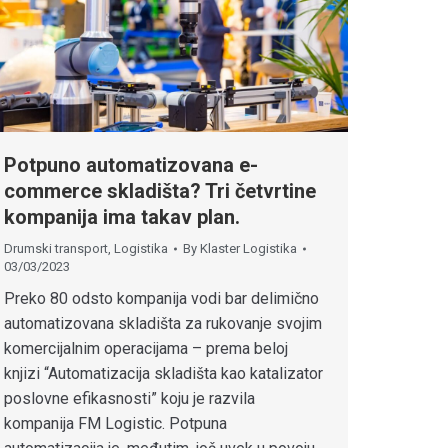
Potpuno automatizovana e-
commerce skladišta? Tri četvrtine
kompanija ima takav plan.
Drumski transport
,
Logistika
By
Klaster Logistika
03/03/2023
Preko 80 odsto kompanija vodi bar delimično
automatizovana skladišta za rukovanje svojim
komercijalnim operacijama – prema beloj
knjizi “Automatizacija skladišta kao katalizator
poslovne efikasnosti” koju je razvila
kompanija FM Logistic. Potpuna