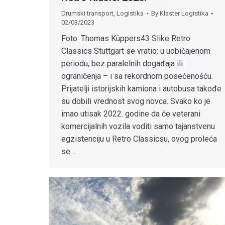
Drumski transport
,
Logistika
By
Klaster Logistika
02/03/2023
Foto: Thomas Küppers43 Slike Retro
Classics Stuttgart se vratio: u uobičajenom
periodu, bez paralelnih događaja ili
ograničenja – i sa rekordnom posećenošću.
Prijatelji istorijskih kamiona i autobusa takođe
su dobili vrednost svog novca. Svako ko je
imao utisak 2022. godine da će veterani
komercijalnih vozila voditi samo tajanstvenu
egzistenciju u Retro Classicsu, ovog proleća
se…