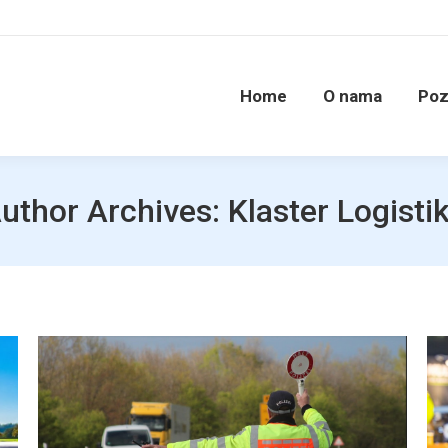
Home
O nama
Poz
uthor Archives:
Klaster Logisti