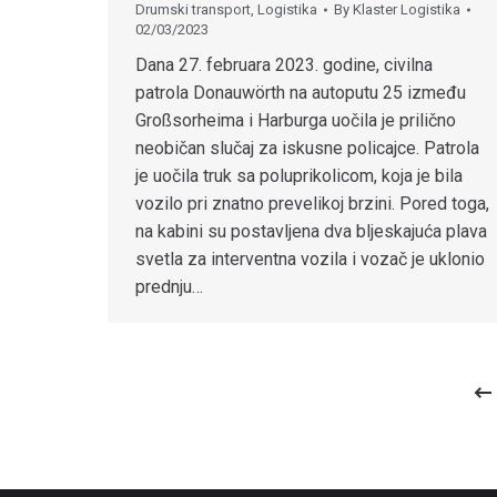
Drumski transport
,
Logistika
By
Klaster Logistika
02/03/2023
Dana 27. februara 2023. godine, civilna
patrola Donauwörth na autoputu 25 između
Großsorheima i Harburga uočila je prilično
neobičan slučaj za iskusne policajce. Patrola
je uočila truk sa poluprikolicom, koja je bila
vozilo pri znatno prevelikoj brzini. Pored toga,
na kabini su postavljena dva bljeskajuća plava
svetla za interventna vozila i vozač je uklonio
prednju…