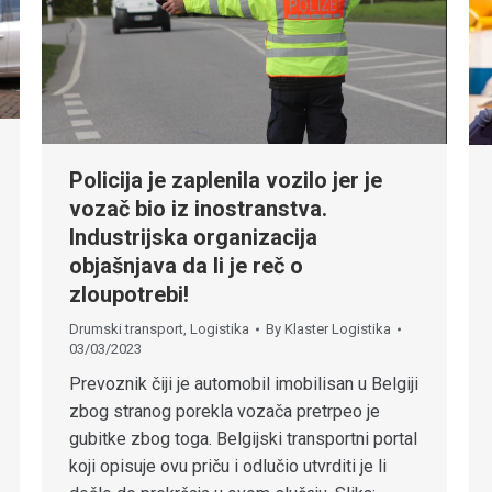
Policija je zaplenila vozilo jer je
vozač bio iz inostranstva.
Industrijska organizacija
objašnjava da li je reč o
zloupotrebi!
Drumski transport
,
Logistika
By
Klaster Logistika
03/03/2023
Prevoznik čiji je automobil imobilisan u Belgiji
zbog stranog porekla vozača pretrpeo je
gubitke zbog toga. Belgijski transportni portal
koji opisuje ovu priču i odlučio utvrditi je li