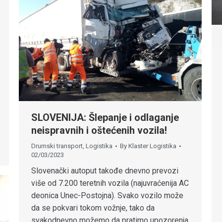
SLOVENIJA: Šlepanje i odlaganje
neispravnih i oštećenih vozila!
Drumski transport
,
Logistika
By
Klaster Logistika
02/03/2023
Slovenački autoput takođe dnevno prevozi
više od 7.200 teretnih vozila (najuvraćenija AC
deonica Unec-Postojna). Svako vozilo može
da se pokvari tokom vožnje, tako da
svakodnevno možemo da pratimo upozorenja