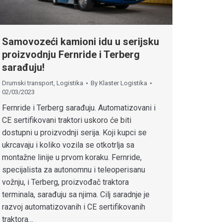
Samovozeći kamioni idu u serijsku
proizvodnju Fernride i Terberg
sarađuju!
Drumski transport
,
Logistika
By
Klaster Logistika
02/03/2023
Fernride i Terberg sarađuju. Automatizovani i
CE sertifikovani traktori uskoro će biti
dostupni u proizvodnji serija. Koji kupci se
ukrcavaju i koliko vozila se otkotrlja sa
montažne linije u prvom koraku. Fernride,
specijalista za autonomnu i teleoperisanu
vožnju, i Terberg, proizvođač traktora
terminala, sarađuju sa njima. Cilj saradnje je
razvoj automatizovanih i CE sertifikovanih
traktora…