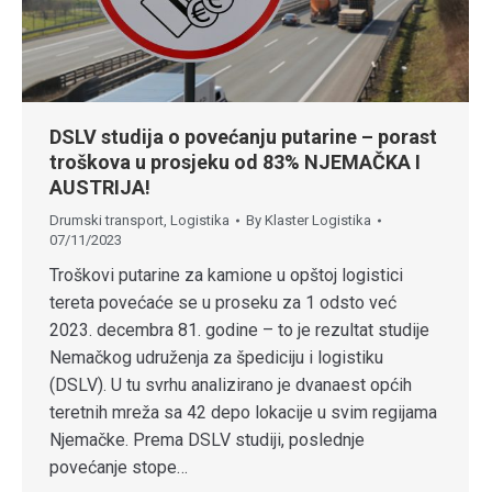
DSLV studija o povećanju putarine – porast
troškova u prosjeku od 83% NJEMAČKA I
AUSTRIJA!
Drumski transport
,
Logistika
By
Klaster Logistika
07/11/2023
Troškovi putarine za kamione u opštoj logistici
tereta povećaće se u proseku za 1 odsto već
2023. decembra 81. godine – to je rezultat studije
Nemačkog udruženja za špediciju i logistiku
(DSLV). U tu svrhu analizirano je dvanaest općih
teretnih mreža sa 42 depo lokacije u svim regijama
Njemačke. Prema DSLV studiji, poslednje
povećanje stope…