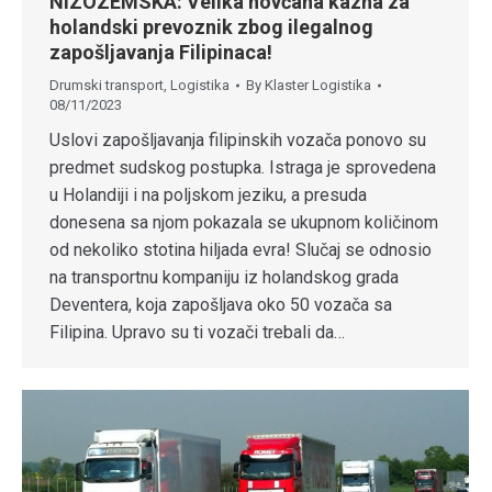
NIZOZEMSKA: Velika novčana kazna za
holandski prevoznik zbog ilegalnog
zapošljavanja Filipinaca!
Drumski transport
,
Logistika
By
Klaster Logistika
08/11/2023
Uslovi zapošljavanja filipinskih vozača ponovo su
predmet sudskog postupka. Istraga je sprovedena
u Holandiji i na poljskom jeziku, a presuda
donesena sa njom pokazala se ukupnom količinom
od nekoliko stotina hiljada evra! Slučaj se odnosio
na transportnu kompaniju iz holandskog grada
Deventera, koja zapošljava oko 50 vozača sa
Filipina. Upravo su ti vozači trebali da…