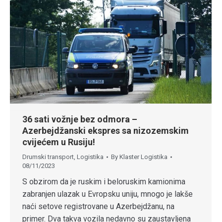
36 sati vožnje bez odmora –
Azerbejdžanski ekspres sa nizozemskim
cvijećem u Rusiju!
Drumski transport
,
Logistika
By
Klaster Logistika
08/11/2023
S obzirom da je ruskim i beloruskim kamionima
zabranjen ulazak u Evropsku uniju, mnogo je lakše
naći setove registrovane u Azerbejdžanu, na
primer. Dva takva vozila nedavno su zaustavljena