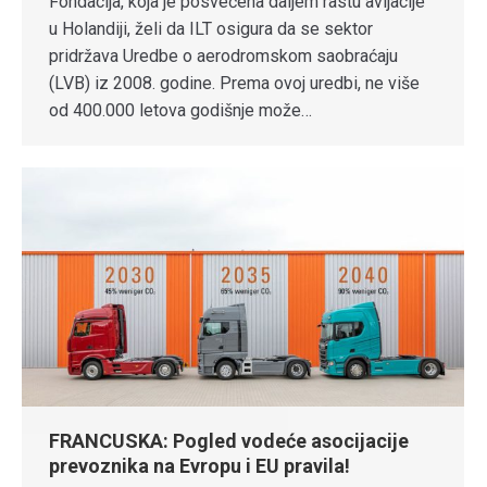
Fondacija, koja je posvećena daljem rastu avijacije
u Holandiji, želi da ILT osigura da se sektor
pridržava Uredbe o aerodromskom saobraćaju
(LVB) iz 2008. godine. Prema ovoj uredbi, ne više
od 400.000 letova godišnje može…
FRANCUSKA: Pogled vodeće asocijacije
prevoznika na Evropu i EU pravila!