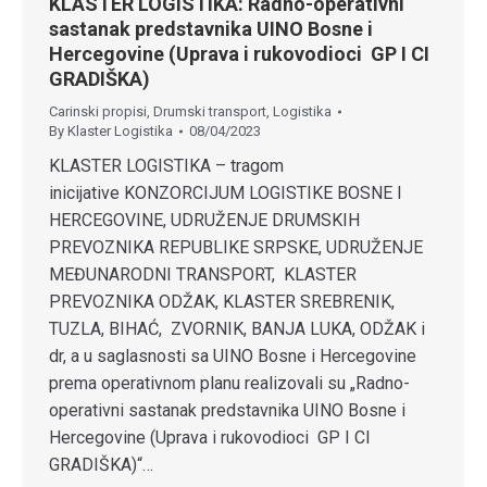
KLASTER LOGISTIKA: Radno-operativni
sastanak predstavnika UINO Bosne i
Hercegovine (Uprava i rukovodioci GP I CI
GRADIŠKA)
Carinski propisi
,
Drumski transport
,
Logistika
By
Klaster Logistika
08/04/2023
KLASTER LOGISTIKA – tragom
inicijative KONZORCIJUM LOGISTIKE BOSNE I
HERCEGOVINE, UDRUŽENJE DRUMSKIH
PREVOZNIKA REPUBLIKE SRPSKE, UDRUŽENJE
MEĐUNARODNI TRANSPORT, KLASTER
PREVOZNIKA ODŽAK, KLASTER SREBRENIK,
TUZLA, BIHAĆ, ZVORNIK, BANJA LUKA, ODŽAK i
dr, a u saglasnosti sa UINO Bosne i Hercegovine
prema operativnom planu realizovali su „Radno-
operativni sastanak predstavnika UINO Bosne i
Hercegovine (Uprava i rukovodioci GP I CI
GRADIŠKA)“…