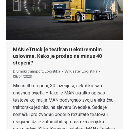
MAN eTruck je testiran u ekstremnim
uslovima. Kako je prošao na minus 40
stepeni?
Drumski transport
,
Logistika
By
Klaster Logistika
08/04/2023
Minus 40 stepeni, 30 inženjera, nekoliko sati
dnevnog svjetla – tako je MAN ukratko opisao
testove kojima je MAN podvrgnuo svoju električnu
traktorsku jedinicu na sjeveru Švedske. Sada je
nemački proizvođač podelio rezultate testova i
osigurao da je automobil spreman za serijsku
proizvodnju. Slika: Kamion i autobus MAN eTruck je