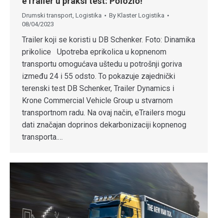
eTrailer u praksi test: Položio!
Drumski transport
,
Logistika
By
Klaster Logistika
08/04/2023
Trailer koji se koristi u DB Schenker. Foto: Dinamika
prikolice Upotreba eprikolica u kopnenom
transportu omogućava uštedu u potrošnji goriva
između 24 i 55 odsto. To pokazuje zajednički
terenski test DB Schenker, Trailer Dynamics i
Krone Commercial Vehicle Group u stvarnom
transportnom radu. Na ovaj način, eTrailers mogu
dati značajan doprinos dekarbonizaciji kopnenog
transporta.…