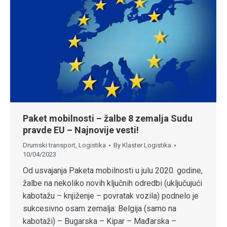
Paket mobilnosti – žalbe 8 zemalja Sudu
pravde EU – Najnovije vesti!
Drumski transport
,
Logistika
By
Klaster Logistika
10/04/2023
Od usvajanja Paketa mobilnosti u julu 2020. godine,
žalbe na nekoliko novih ključnih odredbi (uključujući
kabotažu – knjiženje – povratak vozila) podnelo je
sukcesivno osam zemalja: Belgija (samo na
kabotaži) – Bugarska – Kipar – Mađarska –