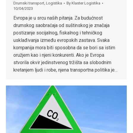
Drumski transport
,
Logistika
By
Klaster Logistika
10/04/2023
Evropa je u srcu naših pitanja. Za budućnost
drumskog saobraćaja od suštinskog je značaja
postizanje socijalnog, fiskalnog i tehničkog
usklađivanja između evropskih zastava. Svaka
kompanija mora biti sposobna da se bori sa istim
oružjem kao i njeni konkurenti. Ako je Evropa
stvorila okvir jedinstvenog tržišta sa slobodnim
kretanjem ljudi i robe, njena transportna politika je…