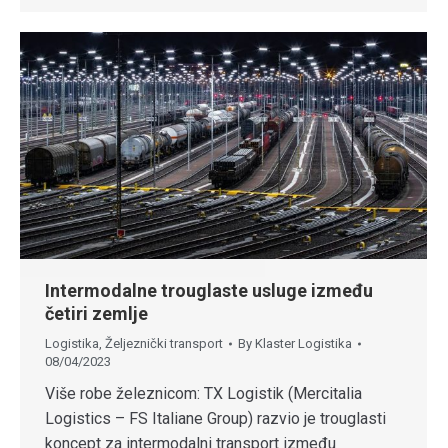
Intermodalne trouglaste usluge između
četiri zemlje
Logistika
,
Željeznički transport
By
Klaster Logistika
08/04/2023
Više robe železnicom: TX Logistik (Mercitalia
Logistics – FS Italiane Group) razvio je trouglasti
koncept za intermodalni transport između