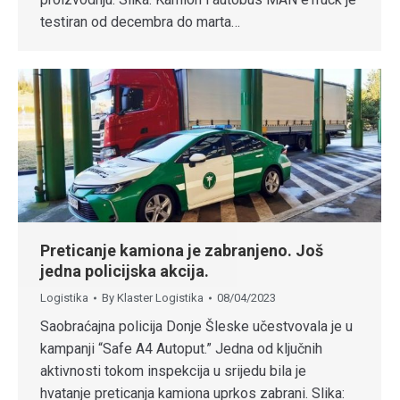
testiran od decembra do marta…
Preticanje kamiona je zabranjeno. Još
jedna policijska akcija.
Logistika
By
Klaster Logistika
08/04/2023
Saobraćajna policija Donje Šleske učestvovala je u
kampanji “Safe A4 Autoput.” Jedna od ključnih
aktivnosti tokom inspekcija u srijedu bila je
hvatanje preticanja kamiona uprkos zabrani. Slika: