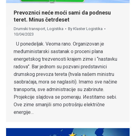
Prevoznici neće moći sami da podnesu
teret. Minus četrdeset
Drumski transport
,
Logistika
By
Klaster Logistika
10/04/2023
U ponedeljak. Veoma rano. Organizovan je
međuministarski sastanak o proceni plana
energetskog trezvenosti krajem zime i “nastavku
radova”. Bar jednom su pozvani predstavnici
drumskog prevoza tereta (hvala našem ministru
saobraćaja, mora se naglasiti). Imamo sve načine
transporta, sve administracije su zabrinute.
Projekcije slajdova se pomeraju. Иestitamo sebi.
Ove zime smanjili smo potrošnju električne
energije…