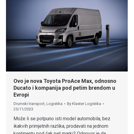
Ovo je nova Toyota ProAce Max, odnosno
Ducato i kompanija pod petim brendom u
Evropi
Drumski transport
,
Logistika
By
Klaster Logistika
25/11/2023
Može li se potpuno isti model automobila, bez
ikakvih primjetnih razlika, prodavati na jednom
kontinentu pod čak pet marki? Odgovor je da.