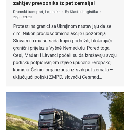
zahtjev prevoznika iz pet zemalja!
Drumski transport
,
Logistika
By
Klaster Logistika
25/11/2023
Protesti na granici sa Ukrajinom nastavljaju da se
šire. Nakon prošlosedmične akcije upozorenja,
Slovaci su mu se sada trajno pridružili, blokirajući
granični prijelaz u Vyšné Nemeckéu. Pored toga,
Česi, Mađari i Litvanci počeli su da izražavaju svoju
podršku potpisivanjem izjave upućene Evropskoj
komisiji. Čelnici organizacija iz svih pet zemalja –
uključujući poljski ZMPD, slovački Cesmad…