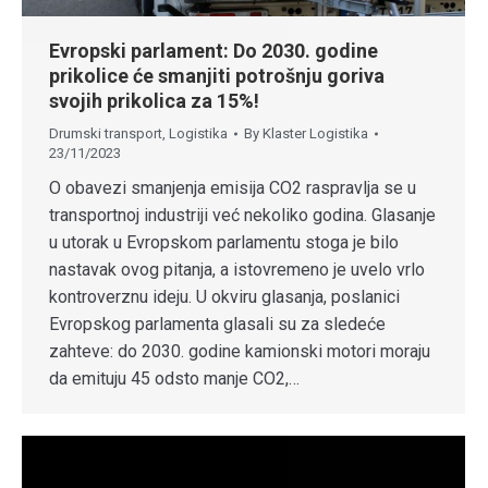
Evropski parlament: Do 2030. godine
prikolice će smanjiti potrošnju goriva
svojih prikolica za 15%!
Drumski transport
,
Logistika
By
Klaster Logistika
23/11/2023
O obavezi smanjenja emisija CO2 raspravlja se u
transportnoj industriji već nekoliko godina. Glasanje
u utorak u Evropskom parlamentu stoga je bilo
nastavak ovog pitanja, a istovremeno je uvelo vrlo
kontroverznu ideju. U okviru glasanja, poslanici
Evropskog parlamenta glasali su za sledeće
zahteve: do 2030. godine kamionski motori moraju
da emituju 45 odsto manje CO2,…