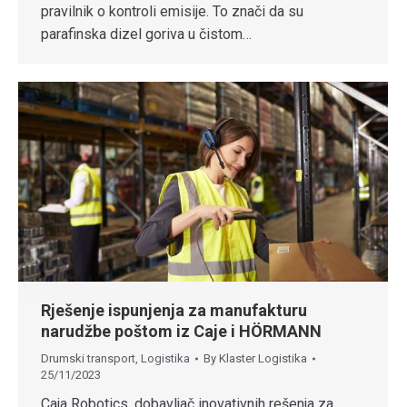
pravilnik o kontroli emisije. To znači da su
parafinska dizel goriva u čistom…
Rješenje ispunjenja za manufakturu
narudžbe poštom iz Caje i HÖRMANN
Drumski transport
,
Logistika
By
Klaster Logistika
25/11/2023
Caja Robotics, dobavljač inovativnih rešenja za