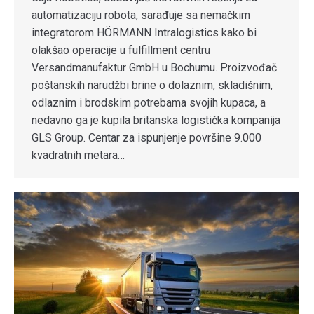
automatizaciju robota, sarađuje sa nemačkim
integratorom HÖRMANN Intralogistics kako bi
olakšao operacije u fulfillment centru
Versandmanufaktur GmbH u Bochumu. Proizvođač
poštanskih narudžbi brine o dolaznim, skladišnim,
odlaznim i brodskim potrebama svojih kupaca, a
nedavno ga je kupila britanska logistička kompanija
GLS Group. Centar za ispunjenje površine 9.000
kvadratnih metara…