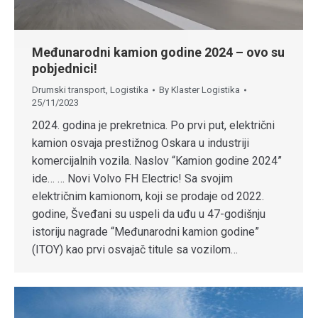
Međunarodni kamion godine 2024 – ovo su
pobjednici!
Drumski transport
,
Logistika
By
Klaster Logistika
25/11/2023
2024. godina je prekretnica. Po prvi put, električni
kamion osvaja prestižnog Oskara u industriji
komercijalnih vozila. Naslov “Kamion godine 2024”
ide… … Novi Volvo FH Electric! Sa svojim
električnim kamionom, koji se prodaje od 2022.
godine, Šveđani su uspeli da uđu u 47-godišnju
istoriju nagrade “Međunarodni kamion godine”
(ITOY) kao prvi osvajač titule sa vozilom…