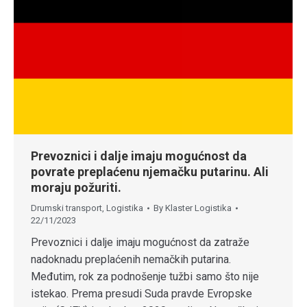
Prevoznici i dalje imaju mogućnost da
povrate preplaćenu njemačku putarinu. Ali
moraju požuriti.
Drumski transport
,
Logistika
By
Klaster Logistika
22/11/2023
Prevoznici i dalje imaju mogućnost da zatraže
nadoknadu preplaćenih nemačkih putarina.
Međutim, rok za podnošenje tužbi samo što nije
istekao. Prema presudi Suda pravde Evropske