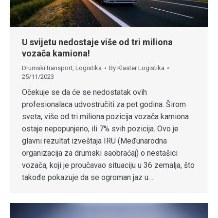
U svijetu nedostaje više od tri miliona
vozača kamiona!
Drumski transport
,
Logistika
By
Klaster Logistika
25/11/2023
Očekuje se da će se nedostatak ovih
profesionalaca udvostručiti za pet godina. Širom
sveta, više od tri miliona pozicija vozača kamiona
ostaje nepopunjeno, ili 7% svih pozicija. Ovo je
glavni rezultat izveštaja IRU (Međunarodna
organizacija za drumski saobraćaj) o nestašici
vozača, koji je proučavao situaciju u 36 zemalja, što
takođe pokazuje da se ogroman jaz u…