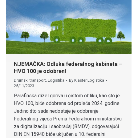
NJEMAČKA: Odluka federalnog kabineta –
HVO 100 je odobren!
Drumski transport
,
Logistika
By
Klaster Logistika
25/11/2023
Parafinska dizel goriva u čistom obliku, kao što je
HVO 100, biće odobrena od proleća 2024. godine.
Jedino što sada nedostaje je odobrenje
Federalnog vijeća Prema Federalnom ministarstvu
za digitalizaciju i saobraćaj (BMDV), odgovarajući
DIN EN 15940 biće uključen u 10. federalni