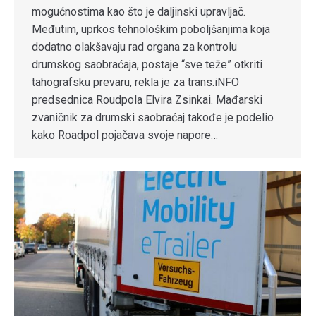
mogućnostima kao što je daljinski upravljač.
Međutim, uprkos tehnološkim poboljšanjima koja
dodatno olakšavaju rad organa za kontrolu
drumskog saobraćaja, postaje “sve teže” otkriti
tahografsku prevaru, rekla je za trans.iNFO
predsednica Roudpola Elvira Zsinkai. Mađarski
zvaničnik za drumski saobraćaj takođe je podelio
kako Roadpol pojačava svoje napore…