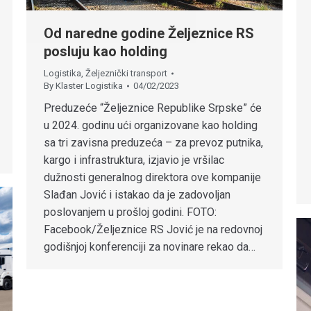
Od naredne godine Željeznice RS
posluju kao holding
Logistika
,
Željeznički transport
By
Klaster Logistika
04/02/2023
Preduzeće “Željeznice Republike Srpske” će
u 2024. godinu ući organizovane kao holding
sa tri zavisna preduzeća – za prevoz putnika,
kargo i infrastruktura, izjavio je vršilac
dužnosti generalnog direktora ove kompanije
Slađan Jović i istakao da je zadovoljan
poslovanjem u prošloj godini. FOTO:
Facebook/Željeznice RS Jović je na redovnoj
godišnjoj konferenciji za novinare rekao da…