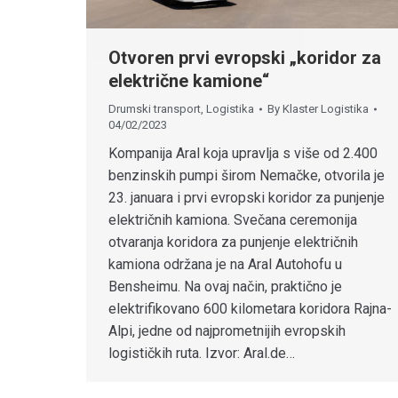
Otvoren prvi evropski „koridor za
električne kamione“
Drumski transport
,
Logistika
By
Klaster Logistika
04/02/2023
Kompanija Aral koja upravlja s više od 2.400
benzinskih pumpi širom Nemačke, otvorila je
23. januara i prvi evropski koridor za punjenje
električnih kamiona. Svečana ceremonija
otvaranja koridora za punjenje električnih
kamiona održana je na Aral Autohofu u
Bensheimu. Na ovaj način, praktično je
elektrifikovano 600 kilometara koridora Rajna-
Alpi, jedne od najprometnijih evropskih
logističkih ruta. Izvor: Aral.de…