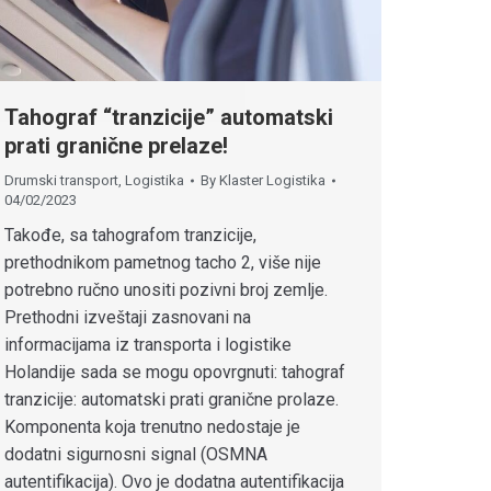
Tahograf “tranzicije” automatski
prati granične prelaze!
Drumski transport
,
Logistika
By
Klaster Logistika
04/02/2023
Takođe, sa tahografom tranzicije,
prethodnikom pametnog tacho 2, više nije
potrebno ručno unositi pozivni broj zemlje.
Prethodni izveštaji zasnovani na
informacijama iz transporta i logistike
Holandije sada se mogu opovrgnuti: tahograf
tranzicije: automatski prati granične prolaze.
Komponenta koja trenutno nedostaje je
dodatni sigurnosni signal (OSMNA
autentifikacija). Ovo je dodatna autentifikacija