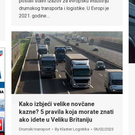
postali stalni izazov za evropsku industriju
drumskog transporta i logistike. U Evropi je
2021. godine…
Kako izbjeći velike novčane
kazne? 5 pravila koja morate znati
ako idete u Veliku Britaniju
Drumski transport
By
Klaster Logistika
06/02/2023