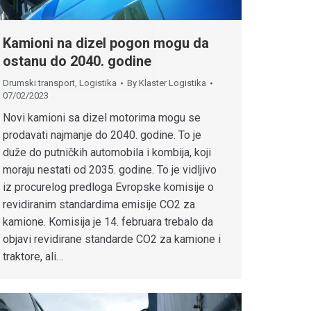
Kamioni na dizel pogon mogu da
ostanu do 2040. godine
Drumski transport
,
Logistika
By
Klaster Logistika
07/02/2023
Novi kamioni sa dizel motorima mogu se
prodavati najmanje do 2040. godine. To je
duže do putničkih automobila i kombija, koji
moraju nestati od 2035. godine. To je vidljivo
iz procurelog predloga Evropske komisije o
revidiranim standardima emisije CO2 za
kamione. Komisija je 14. februara trebalo da
objavi revidirane standarde CO2 za kamione i
traktore, ali…