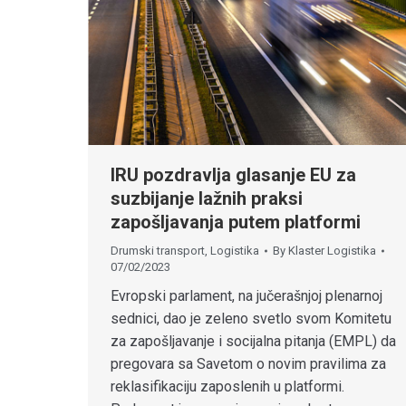
IRU pozdravlja glasanje EU za
suzbijanje lažnih praksi
zapošljavanja putem platformi
Drumski transport
,
Logistika
By
Klaster Logistika
07/02/2023
Evropski parlament, na jučerašnjoj plenarnoj
sednici, dao je zeleno svetlo svom Komitetu
za zapošljavanje i socijalna pitanja (EMPL) da
pregovara sa Savetom o novim pravilima za
reklasifikaciju zaposlenih u platformi.