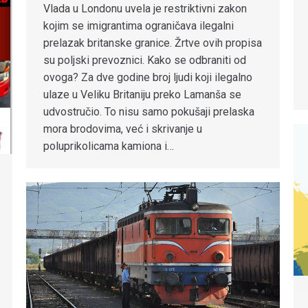
Vlada u Londonu uvela je restriktivni zakon
kojim se imigrantima ograničava ilegalni
prelazak britanske granice. Žrtve ovih propisa
su poljski prevoznici. Kako se odbraniti od
ovoga? Za dve godine broj ljudi koji ilegalno
ulaze u Veliku Britaniju preko Lamanša se
udvostručio. To nisu samo pokušaji prelaska
mora brodovima, već i skrivanje u
poluprikolicama kamiona i…