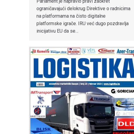
Parlament je napravio pravi zaokret
ograničavajući delokrug Direktive o radnicima
na platformama na čisto digitalne
platformske igrače. IRU već dugo pozdravlja
inicijativu EU da se…