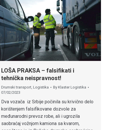
LOŠA PRAKSA – falsifikati i
tehnička neispravnost!
Drumski transport
,
Logistika
By
Klaster Logistika
07/02/2023
Dva vozača iz Srbije počinila su krivično delo
korištenjem falsifikovane dozvole za
međunarodni prevoz robe, ali i ugrozila
saobraćaj vožnjom kamiona sa kvarom,