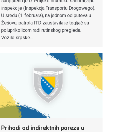
saopšteno je iz Poljske drumske saobraćajne
inspekcije (Inspekcja Transportu Drogowego).
U sredu (1. februara), na jednom od puteva u
Žešovu, patrola ITD zaustavila je tegljač sa
poluprikolicom radi rutinskog pregleda.
Vozilo srpske…
Prihodi od indirektnih poreza u