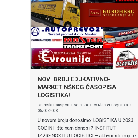
NOVI BROJ EDUKATIVNO-
MARKETINŠKOG ČASOPISA
LOGISTIKA!
Drumski transport
,
Logistika
By
Klaster Logistika
05/02/2023
U novom broju donosimo: LOGISTIKA U 2023
GODINI- šta nam donosi ? INSTITUT
IZVRSNOSTI U LOGISTICI – aktivnosti i mjere