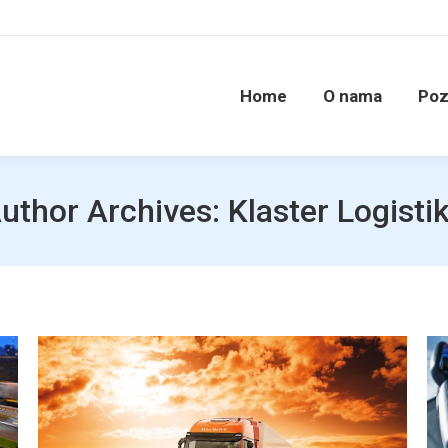
Home
O nama
Poz
uthor Archives:
Klaster Logisti