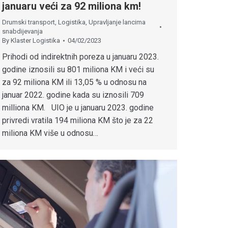
januaru veći za 92 miliona km!
Drumski transport
,
Logistika
,
Upravljanje lancima
snabdijevanja
By
Klaster Logistika
04/02/2023
Prihodi od indirektnih poreza u januaru 2023.
godine iznosili su 801 miliona KM i veći su
za 92 miliona KM ili 13,05 % u odnosu na
januar 2022. godine kada su iznosili 709
milliona KM. UIO je u januaru 2023. godine
privredi vratila 194 miliona KM što je za 22
miliona KM više u odnosu…