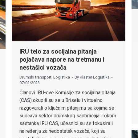
IRU telo za socijalna pitanja
pojačava napore na tretmanu i
nestašici vozača
Drumski transport
,
Logistika
By
Klaster Logistika
07/02/2023
Članovi IRU-ove Komisije za socijalna pitanja
(CAS) okupili su se u Briselu i virtuelno
razgovarali o ključnim pitanjima sa kojima se
suočava sektor drumskog saobraćaja. Tokom
sastanka IRU CAS, učesnici su se fokusirali
na rešenja za nedostatak vozača, koji su